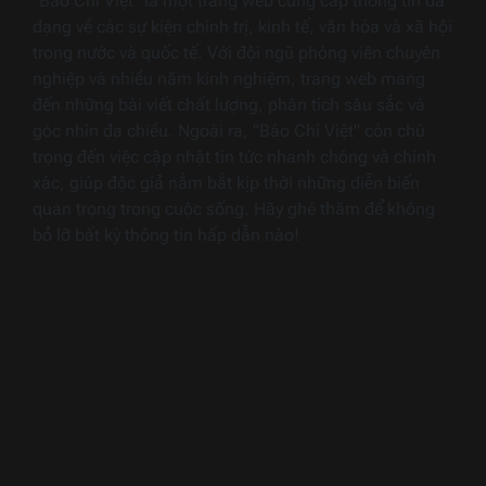
"Báo Chí Việt" là một trang web cung cấp thông tin đa
dạng về các sự kiện chính trị, kinh tế, văn hóa và xã hội
trong nước và quốc tế. Với đội ngũ phóng viên chuyên
nghiệp và nhiều năm kinh nghiệm, trang web mang
đến những bài viết chất lượng, phân tích sâu sắc và
góc nhìn đa chiều. Ngoài ra, "Báo Chí Việt" còn chú
trọng đến việc cập nhật tin tức nhanh chóng và chính
xác, giúp độc giả nắm bắt kịp thời những diễn biến
quan trọng trong cuộc sống. Hãy ghé thăm để không
bỏ lỡ bất kỳ thông tin hấp dẫn nào!