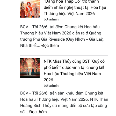
“Dáng hoa Tháp Cổ” trở thành
đưa
Hương
điểm nhấn nghệ thuật tại Hoa hậu
hồn
sắc
Thương hiệu Việt Nam 2026
Việt
Việt
bởi admin
vào
Nam
BCV – Tối 26/6, tại đêm Chung kết Hoa hậu
“Đông
2026
Thương hiệu Việt Nam 2026 diễn ra ở Quảng
Phương
trường Phú Gia Riverside (Quy Nhơn – Gia Lai),
Hội
:
Nhà thiết…
Đọc thêm
Tụ”
“Dáng
tại
hoa
Global
NTK Miss Thủy cùng BST “Quý cô
Tháp
Fashion
phố biển” được vinh tại chung kết
Cổ”
Week
Hoa hậu Thương hiệu Việt Nam
trở
All
2026
thành
Stars
bởi admin
điểm
2026
BCV – Tối 26/6, trên sân khấu đêm Chung kết
nhấn
Hoa hậu Thương hiệu Việt Nam 2026, NTK Thân
nghệ
Hoàng Bích Thủy đã mang đến bộ sưu tập công
thuật
:
sở…
Đọc thêm
tại