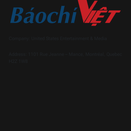
Company: United States Entertainment & Media
Address: 1101 Rue Jeanne – Mance, Montréal, Quebec
H2Z 1W8