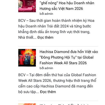
“ghế nóng” Hoa hậu Doanh nhân
Hương sắc Việt Nam 2026
bởi admin
BCV – Sau thời gian hoàn thành nhiệm kỳ Hoa
hậu Doanh nhân Trái đất 2024 và từng bước
khẳng định dấu ấn trong lĩnh vực thời trang,
:
Nhà thiết…
Đọc thêm
NTK
Vương
Hachisa Diamond đưa hồn Việt vào
Thị
“Đông Phương Hội Tụ” tại Global
Hương
Fashion Week All Stars 2026
tái
bởi admin
xuất
BCV – Tại đêm diễn thứ hai của Global Fashion
“ghế
Week All Stars 2026, thương hiệu thời trang thổ
nóng”
cẩm cao cấp Hachisa Diamond đã mang đến
Hoa
:
bộ sưu tập…
Đọc thêm
hậu
Hachisa
Doanh
Diamond
nhân