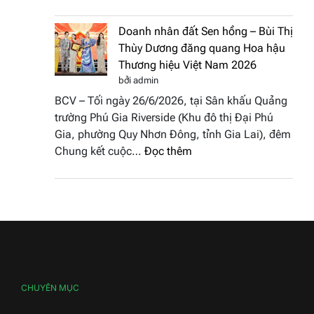
NTK
Hoa
Miss
hậu
Doanh nhân đất Sen hồng – Bùi Thị
Thủy
Thương
Thùy Dương đăng quang Hoa hậu
cùng
hiệu
Thương hiệu Việt Nam 2026
BST
Việt
bởi admin
“Quý
Nam
BCV – Tối ngày 26/6/2026, tại Sân khấu Quảng
cô
2026
trường Phú Gia Riverside (Khu đô thị Đại Phú
phố
Gia, phường Quy Nhơn Đông, tỉnh Gia Lai), đêm
biển”
:
Chung kết cuộc…
Đọc thêm
được
Doanh
vinh
nhân
tại
đất
chung
Sen
kết
hồng
Hoa
–
hậu
Bùi
Thương
Thị
CHUYÊN MỤC
hiệu
Thùy
Việt