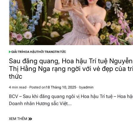
GIẢI TRÍ
HOA HẬU
THỜI TRANG
TIN TỨC
POSTED
IN
Sau đăng quang, Hoa hậu Trí tuệ Nguyễn
Thị Hằng Nga rạng ngời với vẻ đẹp của tr
thức
4 min read
Posted on
18 Tháng 10, 2025
by
admin
Estimated
read
BCV – Sau khi đăng quang ngôi vị Hoa hậu Trí tuệ – Hoa hậ
time
Doanh nhân Hương sắc Việt…
XEM THÊM