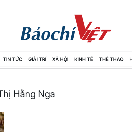
Báo
Chí
TIN TỨC
GIẢI TRÍ
XÃ HỘI
KINH TẾ
THỂ THAO
Việt
 Thị Hằng Nga