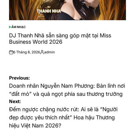
ÂM NHẠC
POSTED
IN
DJ Thanh Nhã sẵn sàng góp mặt tại Miss
Business World 2026
6 Tháng 8, 2026
admin
Posted
Posted
on
by
Điều
Previous:
hướng
Doanh nhân Nguyễn Nam Phương: Bản lĩnh nơi
bài
“đất mỏ” và quả ngọt phía sau thương trường
Next:
viết
Đếm ngược chặng nước rút: Ai sẽ là “Người
đẹp được yêu thích nhất” Hoa hậu Thương
hiệu Việt Nam 2026?