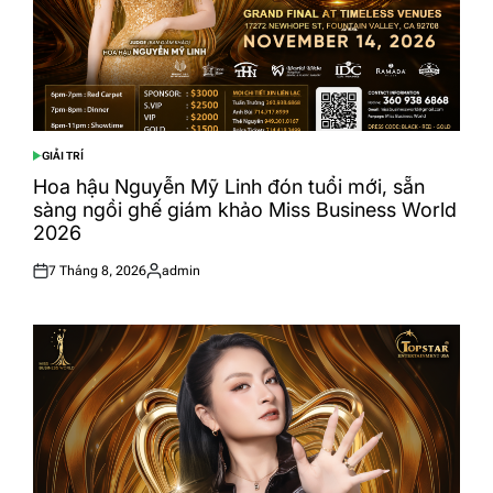
GIẢI TRÍ
POSTED
IN
Hoa hậu Nguyễn Mỹ Linh đón tuổi mới, sẵn
sàng ngồi ghế giám khảo Miss Business World
2026
7 Tháng 8, 2026
admin
Posted
Posted
on
by