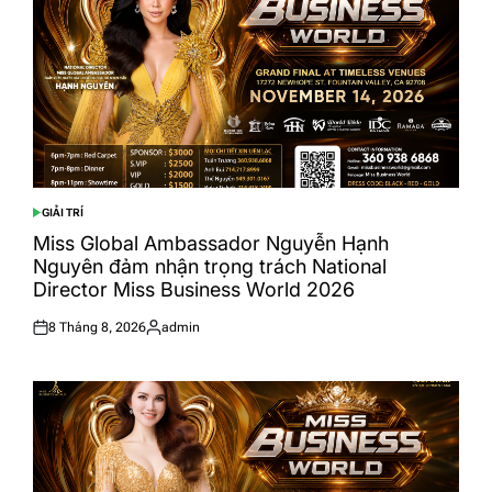
GIẢI TRÍ
POSTED
IN
Miss Global Ambassador Nguyễn Hạnh
Nguyên đảm nhận trọng trách National
Director Miss Business World 2026
8 Tháng 8, 2026
admin
Posted
Posted
on
by