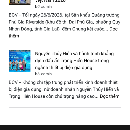
Việt Nam 2026
BST
Thươn
bởi admin
“Quý
hiệu
BCV – Tối ngày 26/6/2026, tại Sân khấu Quảng trường
cô
Việt
Phú Gia Riverside (Khu đô thị Đại Phú Gia, phường Quy
phố
Nam
Nhơn Đông, tỉnh Gia Lai), đêm Chung kết cuộc…
Đọc
biển”
2026
:
thêm
được
Doanh
vinh
nhân
tại
Nguyễn Thúy Hiền và hành trình khẳng
đất
chung
định dấu ấn Trọng Hiền House trong
Sen
kết
ngành thiết bị điện gia dụng
hồng
Hoa
bởi admin
–
hậu
BCV – Không chỉ tập trung phát triển kinh doanh thiết
Bùi
Thương
bị điện gia dụng, nữ doanh nhân Nguyễn Thúy Hiền và
Thị
hiệu
:
Trọng Hiền House còn chú trọng nâng cao…
Đọc thêm
Thùy
Việt
Nguy
Dương
Nam
Thúy
đăng
2026
Hiền
quang
và
Hoa