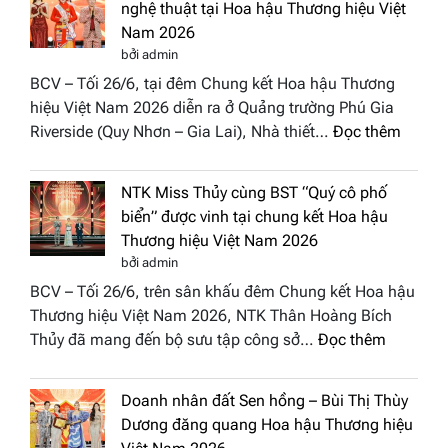
nghệ thuật tại Hoa hậu Thương hiệu Việt
hồn
Nam 2026
Việt
bởi admin
vào
BCV – Tối 26/6, tại đêm Chung kết Hoa hậu Thương
“Đông
hiệu Việt Nam 2026 diễn ra ở Quảng trường Phú Gia
Phương
:
Riverside (Quy Nhơn – Gia Lai), Nhà thiết…
Đọc thêm
Hội
“Dáng
Tụ”
hoa
tại
NTK Miss Thủy cùng BST “Quý cô phố
Tháp
Global
biển” được vinh tại chung kết Hoa hậu
Cổ”
Fashion
Thương hiệu Việt Nam 2026
trở
Week
bởi admin
thành
All
BCV – Tối 26/6, trên sân khấu đêm Chung kết Hoa hậu
điểm
Stars
Thương hiệu Việt Nam 2026, NTK Thân Hoàng Bích
nhấn
2026
:
Thủy đã mang đến bộ sưu tập công sở…
Đọc thêm
nghệ
NTK
thuật
Miss
tại
Doanh nhân đất Sen hồng – Bùi Thị Thùy
Thủy
Hoa
Dương đăng quang Hoa hậu Thương hiệu
cùng
hậu