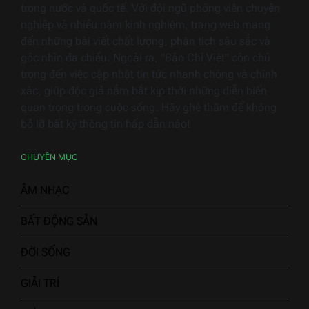
trong nước và quốc tế. Với đội ngũ phóng viên chuyên
nghiệp và nhiều năm kinh nghiệm, trang web mang
đến những bài viết chất lượng, phân tích sâu sắc và
góc nhìn đa chiều. Ngoài ra, "Báo Chí Việt" còn chú
trọng đến việc cập nhật tin tức nhanh chóng và chính
xác, giúp độc giả nắm bắt kịp thời những diễn biến
quan trọng trong cuộc sống. Hãy ghé thăm để không
bỏ lỡ bất kỳ thông tin hấp dẫn nào!
CHUYÊN MỤC
ÂM NHẠC
BẤT ĐỘNG SẢN
ĐỜI SỐNG
GIẢI TRÍ