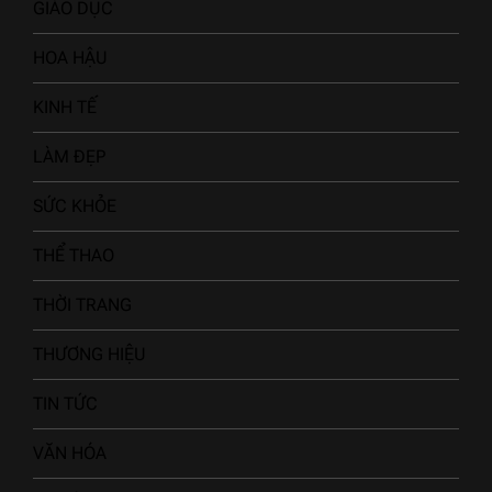
GIÁO DỤC
HOA HẬU
KINH TẾ
LÀM ĐẸP
SỨC KHỎE
THỂ THAO
THỜI TRANG
THƯƠNG HIỆU
TIN TỨC
VĂN HÓA