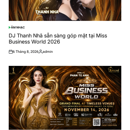
ÂM NHẠC
POSTED
IN
DJ Thanh Nhã sẵn sàng góp mặt tại Miss
Business World 2026
6 Tháng 8, 2026
admin
Posted
Posted
on
by