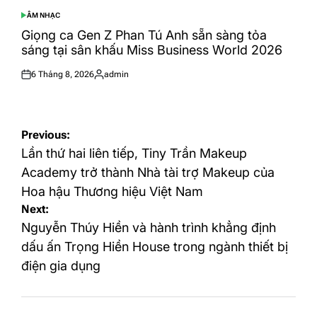
ÂM NHẠC
POSTED
IN
Giọng ca Gen Z Phan Tú Anh sẵn sàng tỏa
sáng tại sân khấu Miss Business World 2026
6 Tháng 8, 2026
admin
Posted
Posted
on
by
Điều
Previous:
hướng
Lần thứ hai liên tiếp, Tiny Trần Makeup
bài
Academy trở thành Nhà tài trợ Makeup của
Hoa hậu Thương hiệu Việt Nam
viết
Next:
Nguyễn Thúy Hiền và hành trình khẳng định
dấu ấn Trọng Hiền House trong ngành thiết bị
điện gia dụng