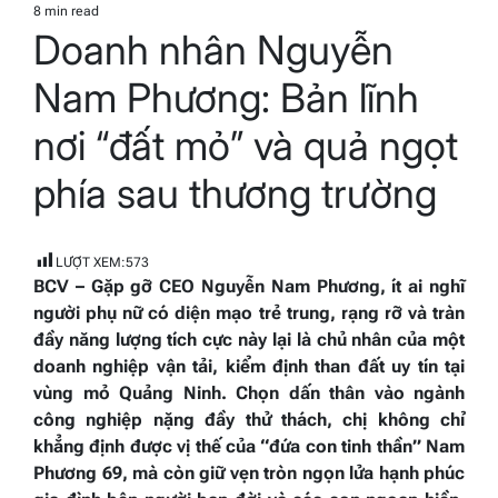
IN
8 min read
Estimated
Doanh nhân Nguyễn
read
time
Nam Phương: Bản lĩnh
nơi “đất mỏ” và quả ngọt
phía sau thương trường
LƯỢT XEM:
573
BCV – Gặp gỡ CEO Nguyễn Nam Phương, ít ai nghĩ
người phụ nữ có diện mạo trẻ trung, rạng rỡ và tràn
đầy năng lượng tích cực này lại là chủ nhân của một
doanh nghiệp vận tải, kiểm định than đất uy tín tại
vùng mỏ Quảng Ninh. Chọn dấn thân vào ngành
công nghiệp nặng đầy thử thách, chị không chỉ
khẳng định được vị thế của “đứa con tinh thần” Nam
Phương 69, mà còn giữ vẹn tròn ngọn lửa hạnh phúc