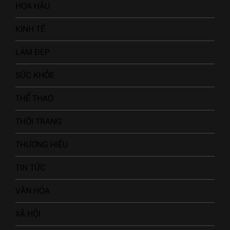
HOA HẬU
KINH TẾ
LÀM ĐẸP
SỨC KHỎE
THỂ THAO
THỜI TRANG
THƯƠNG HIỆU
TIN TỨC
VĂN HÓA
XÃ HỘI