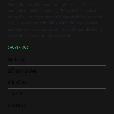
đến những bài viết chất lượng, phân tích sâu sắc và
góc nhìn đa chiều. Ngoài ra, "Báo Chí Việt" còn chú
trọng đến việc cập nhật tin tức nhanh chóng và chính
xác, giúp độc giả nắm bắt kịp thời những diễn biến
quan trọng trong cuộc sống. Hãy ghé thăm để không
bỏ lỡ bất kỳ thông tin hấp dẫn nào!
CHUYÊN MỤC
ÂM NHẠC
BẤT ĐỘNG SẢN
ĐỜI SỐNG
GIẢI TRÍ
GIÁO DỤC