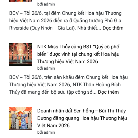
Việt
bởi admin
vào
BCV – Tối 26/6, tại đêm Chung kết Hoa hậu Thương
“Đông
hiệu Việt Nam 2026 diễn ra ở Quảng trường Phú Gia
Phương
:
Riverside (Quy Nhơn – Gia Lai), Nhà thiết…
Đọc thêm
Hội
“Dáng
Tụ”
hoa
tại
NTK Miss Thủy cùng BST “Quý cô phố
Tháp
Global
biển” được vinh tại chung kết Hoa hậu
Cổ”
Fashion
Thương hiệu Việt Nam 2026
trở
Week
bởi admin
thành
All
BCV – Tối 26/6, trên sân khấu đêm Chung kết Hoa hậu
điểm
Stars
Thương hiệu Việt Nam 2026, NTK Thân Hoàng Bích
nhấn
2026
:
Thủy đã mang đến bộ sưu tập công sở…
Đọc thêm
nghệ
NTK
thuật
Miss
tại
Doanh nhân đất Sen hồng – Bùi Thị Thùy
Thủy
Hoa
Dương đăng quang Hoa hậu Thương hiệu
cùng
hậu
Việt Nam 2026
BST
Thươn
bởi admin
“Quý