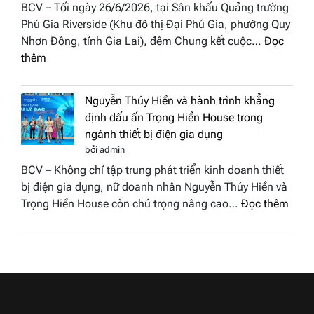
hiệu
BCV – Tối ngày 26/6/2026, tại Sân khấu Quảng trường
cô
Việt
Phú Gia Riverside (Khu đô thị Đại Phú Gia, phường Quy
phố
Nam
Nhơn Đông, tỉnh Gia Lai), đêm Chung kết cuộc…
Đọc
biển”
2026
:
thêm
được
Doanh
vinh
nhân
tại
Nguyễn Thúy Hiền và hành trình khẳng
đất
chung
định dấu ấn Trọng Hiền House trong
Sen
kết
ngành thiết bị điện gia dụng
hồng
Hoa
bởi admin
–
hậu
BCV – Không chỉ tập trung phát triển kinh doanh thiết
Bùi
Thương
bị điện gia dụng, nữ doanh nhân Nguyễn Thúy Hiền và
Thị
hiệu
:
Trọng Hiền House còn chú trọng nâng cao…
Đọc thêm
Thùy
Việt
Nguy
Dương
Nam
Thúy
đăng
2026
Hiền
quang
và
Hoa
hành
hậu
trình
Thương