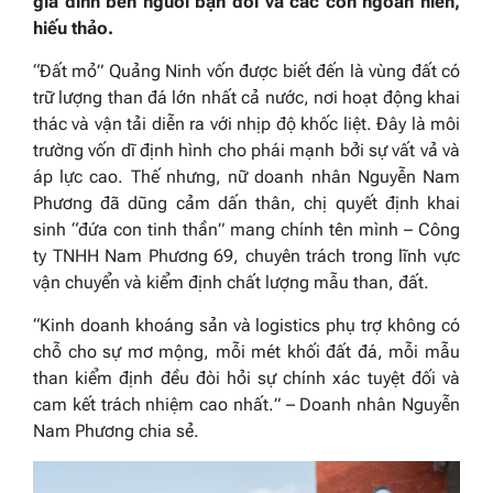
gia đình bên người bạn đời và các con ngoan hiền,
hiếu thảo.
“Đất mỏ” Quảng Ninh vốn được biết đến là vùng đất có
trữ lượng than đá lớn nhất cả nước, nơi hoạt động khai
thác và vận tải diễn ra với nhịp độ khốc liệt. Đây là môi
trường vốn dĩ định hình cho phái mạnh bởi sự vất vả và
áp lực cao. Thế nhưng, nữ doanh nhân Nguyễn Nam
Phương đã dũng cảm dấn thân, chị quyết định khai
sinh “đứa con tinh thần” mang chính tên mình – Công
ty TNHH Nam Phương 69, chuyên trách trong lĩnh vực
vận chuyển và kiểm định chất lượng mẫu than, đất.
“Kinh doanh khoáng sản và logistics phụ trợ không có
chỗ cho sự mơ mộng, mỗi mét khối đất đá, mỗi mẫu
than kiểm định đều đòi hỏi sự chính xác tuyệt đối và
cam kết trách nhiệm cao nhất.
” – Doanh nhân Nguyễn
Nam Phương chia sẻ.