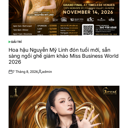
GIẢI TRÍ
POSTED
IN
Hoa hậu Nguyễn Mỹ Linh đón tuổi mới, sẵn
sàng ngồi ghế giám khảo Miss Business World
2026
7 Tháng 8, 2026
admin
Posted
Posted
on
by