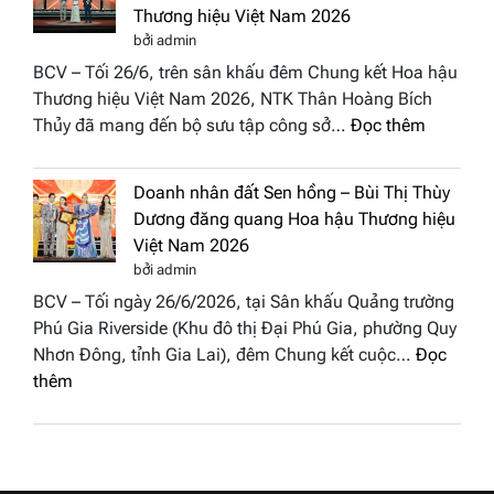
Cổ”
Fashion
Thương hiệu Việt Nam 2026
trở
Week
bởi admin
thành
All
BCV – Tối 26/6, trên sân khấu đêm Chung kết Hoa hậu
điểm
Stars
Thương hiệu Việt Nam 2026, NTK Thân Hoàng Bích
nhấn
2026
:
Thủy đã mang đến bộ sưu tập công sở…
Đọc thêm
nghệ
NTK
thuật
Miss
tại
Doanh nhân đất Sen hồng – Bùi Thị Thùy
Thủy
Hoa
Dương đăng quang Hoa hậu Thương hiệu
cùng
hậu
Việt Nam 2026
BST
Thươn
bởi admin
“Quý
hiệu
BCV – Tối ngày 26/6/2026, tại Sân khấu Quảng trường
cô
Việt
Phú Gia Riverside (Khu đô thị Đại Phú Gia, phường Quy
phố
Nam
Nhơn Đông, tỉnh Gia Lai), đêm Chung kết cuộc…
Đọc
biển”
2026
:
thêm
được
Doanh
vinh
nhân
tại
đất
chung
Sen