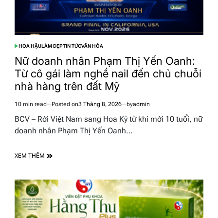
HOA HẬU
LÀM ĐẸP
TIN TỨC
VĂN HÓA
POSTED
IN
Nữ doanh nhân Phạm Thị Yến Oanh:
Từ cô gái làm nghề nail đến chủ chuỗi
nhà hàng trên đất Mỹ
10 min read
Posted on
3 Tháng 8, 2026
by
admin
Estimated
read
BCV – Rời Việt Nam sang Hoa Kỳ từ khi mới 10 tuổi, nữ
time
doanh nhân Phạm Thị Yến Oanh…
XEM THÊM