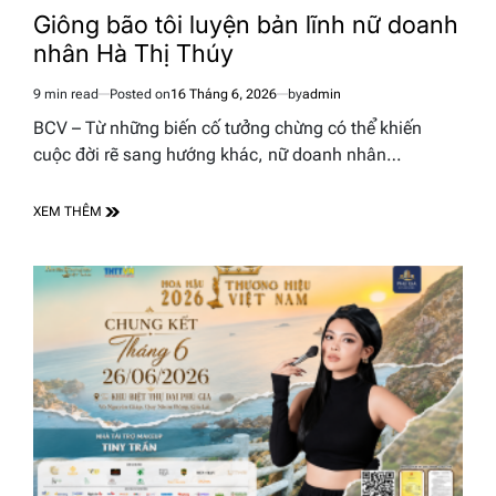
IN
Giông bão tôi luyện bản lĩnh nữ doanh
nhân Hà Thị Thúy
9 min read
Posted on
16 Tháng 6, 2026
by
admin
Estimated
read
BCV – Từ những biến cố tưởng chừng có thể khiến
time
cuộc đời rẽ sang hướng khác, nữ doanh nhân…
XEM THÊM