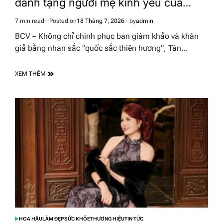
dành tặng người mẹ kính yêu của
mình”
7 min read
Posted on
18 Tháng 7, 2026
by
admin
Estimated
read
BCV – Không chỉ chinh phục ban giám khảo và khán
time
giả bằng nhan sắc “quốc sắc thiên hương”, Tân…
XEM THÊM
HOA HẬU
LÀM ĐẸP
SỨC KHỎE
THƯƠNG HIỆU
TIN TỨC
POSTED