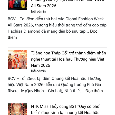
Hươn
All Stars 2026
tái
bởi admin
xuất
BCV – Tại đêm diễn thứ hai của Global Fashion Week
“ghế
All Stars 2026, thương hiệu thời trang thổ cẩm cao cấp
nóng
Hachisa Diamond đã mang đến bộ sưu tập…
Đọc
Hoa
:
thêm
hậu
Hachisa
Doan
Diamond
nhân
“Dáng hoa Tháp Cổ” trở thành điểm nhấn
đưa
Hươn
nghệ thuật tại Hoa hậu Thương hiệu Việt
hồn
sắc
Nam 2026
Việt
Việt
bởi admin
vào
Nam
BCV – Tối 26/6, tại đêm Chung kết Hoa hậu Thương
“Đông
2026
hiệu Việt Nam 2026 diễn ra ở Quảng trường Phú Gia
Phương
:
Riverside (Quy Nhơn – Gia Lai), Nhà thiết…
Đọc thêm
Hội
“Dáng
Tụ”
hoa
tại
NTK Miss Thủy cùng BST “Quý cô phố
Tháp
Global
biển” được vinh tại chung kết Hoa hậu