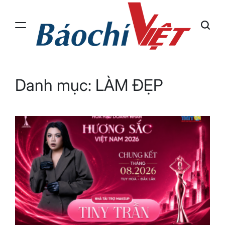
Skip
to
content
Báo
Chí
Việt
Danh mục:
LÀM ĐẸP