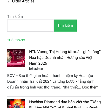
Điều
←
Older Articles
hướng
bài
Tìm kiếm
viết
Tìm kiếm
THỜI TRANG
NTK Vương Thị Hương tái xuất “ghế nóng”
Hoa hậu Doanh nhân Hương sắc Việt
Nam 2026
bởi admin
BCV – Sau thời gian hoàn thành nhiệm kỳ Hoa hậu
Doanh nhân Trái đất 2024 và từng bước khẳng định
:
dấu ấn trong lĩnh vực thời trang, Nhà thiết…
Đọc thêm
NTK
Vươn
Hachisa Diamond đưa hồn Việt vào “Đông
Thị
Phương Hội Tụ” tại Global Fashion Week