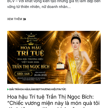
BCV – Với khát vọng kiến tạo những giá trị làm đẹp bền
time
vững từ thiên nhiên, nữ doanh nhân…
XEM THÊM
GIẢI TRÍ
HOA HẬU
LÀM ĐẸP
THƯƠNG HIỆU
TIN TỨC
POSTED
IN
Hoa hậu Trí tuệ Trần Thị Ngọc Bích:
“Chiếc vương miện này là món quà tôi