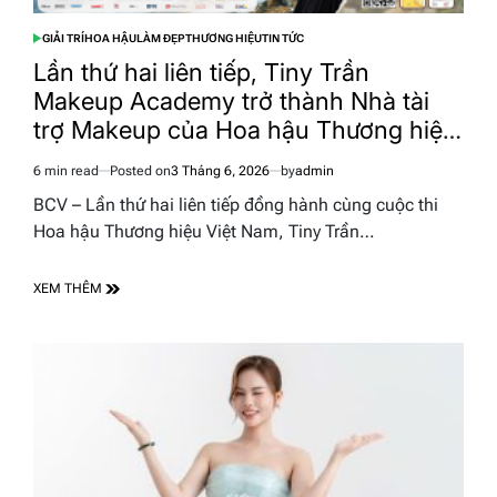
GIẢI TRÍ
HOA HẬU
LÀM ĐẸP
THƯƠNG HIỆU
TIN TỨC
POSTED
IN
Lần thứ hai liên tiếp, Tiny Trần
Makeup Academy trở thành Nhà tài
trợ Makeup của Hoa hậu Thương hiệu
Việt Nam
6 min read
Posted on
3 Tháng 6, 2026
by
admin
Estimated
read
BCV – Lần thứ hai liên tiếp đồng hành cùng cuộc thi
time
Hoa hậu Thương hiệu Việt Nam, Tiny Trần…
XEM THÊM