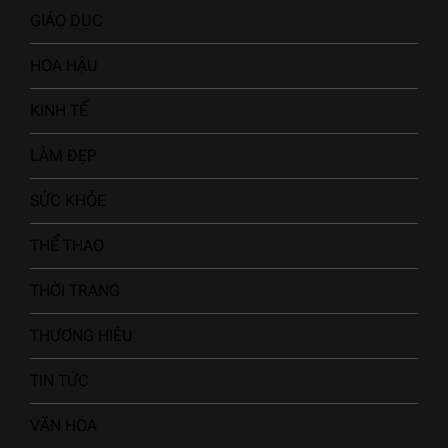
GIÁO DỤC
HOA HẬU
KINH TẾ
LÀM ĐẸP
SỨC KHỎE
THỂ THAO
THỜI TRANG
THƯƠNG HIỆU
TIN TỨC
VĂN HÓA