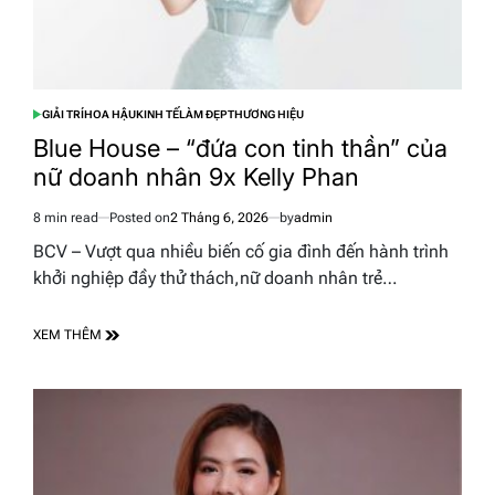
GIẢI TRÍ
HOA HẬU
KINH TẾ
LÀM ĐẸP
THƯƠNG HIỆU
POSTED
IN
Blue House – “đứa con tinh thần” của
nữ doanh nhân 9x Kelly Phan
8 min read
Posted on
2 Tháng 6, 2026
by
admin
Estimated
read
BCV – Vượt qua nhiều biến cố gia đình đến hành trình
time
khởi nghiệp đầy thử thách,nữ doanh nhân trẻ…
XEM THÊM