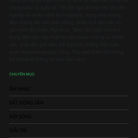
dạng về các sự kiện chính trị, kinh tế, văn hóa và xã hội
trong nước và quốc tế. Với đội ngũ phóng viên chuyên
nghiệp và nhiều năm kinh nghiệm, trang web mang
đến những bài viết chất lượng, phân tích sâu sắc và
góc nhìn đa chiều. Ngoài ra, "Báo Chí Việt" còn chú
trọng đến việc cập nhật tin tức nhanh chóng và chính
xác, giúp độc giả nắm bắt kịp thời những diễn biến
quan trọng trong cuộc sống. Hãy ghé thăm để không
bỏ lỡ bất kỳ thông tin hấp dẫn nào!
CHUYÊN MỤC
ÂM NHẠC
BẤT ĐỘNG SẢN
ĐỜI SỐNG
GIẢI TRÍ