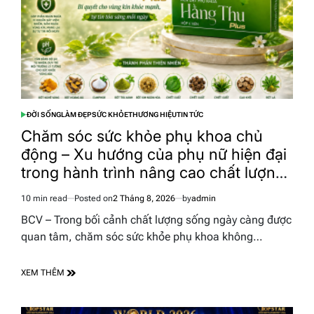
ĐỜI SỐNG
LÀM ĐẸP
SỨC KHỎE
THƯƠNG HIỆU
TIN TỨC
POSTED
IN
Chăm sóc sức khỏe phụ khoa chủ
động – Xu hướng của phụ nữ hiện đại
trong hành trình nâng cao chất lượng
cuộc sống
10 min read
Posted on
2 Tháng 8, 2026
by
admin
Estimated
read
BCV – Trong bối cảnh chất lượng sống ngày càng được
time
quan tâm, chăm sóc sức khỏe phụ khoa không…
XEM THÊM