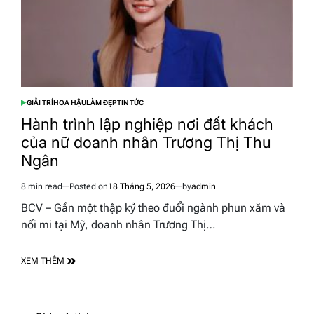
GIẢI TRÍ
HOA HẬU
LÀM ĐẸP
TIN TỨC
POSTED
IN
Hành trình lập nghiệp nơi đất khách
của nữ doanh nhân Trương Thị Thu
Ngân
8 min read
Posted on
18 Tháng 5, 2026
by
admin
Estimated
read
BCV – Gần một thập kỷ theo đuổi ngành phun xăm và
time
nối mi tại Mỹ, doanh nhân Trương Thị…
XEM THÊM