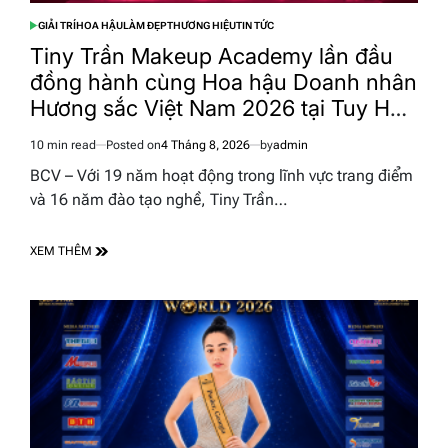
GIẢI TRÍ
HOA HẬU
LÀM ĐẸP
THƯƠNG HIỆU
TIN TỨC
POSTED
IN
Tiny Trần Makeup Academy lần đầu
đồng hành cùng Hoa hậu Doanh nhân
Hương sắc Việt Nam 2026 tại Tuy Hòa
– Đắk Lắk
10 min read
Posted on
4 Tháng 8, 2026
by
admin
Estimated
read
BCV – Với 19 năm hoạt động trong lĩnh vực trang điểm
time
và 16 năm đào tạo nghề, Tiny Trần…
XEM THÊM