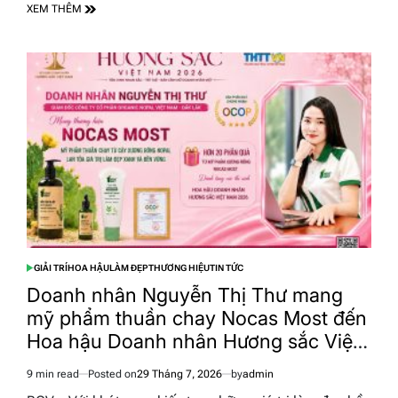
XEM THÊM
GIẢI TRÍ
HOA HẬU
LÀM ĐẸP
THƯƠNG HIỆU
TIN TỨC
POSTED
IN
Doanh nhân Nguyễn Thị Thư mang
mỹ phẩm thuần chay Nocas Most đến
Hoa hậu Doanh nhân Hương sắc Việt
Nam 2026
9 min read
Posted on
29 Tháng 7, 2026
by
admin
Estimated
read