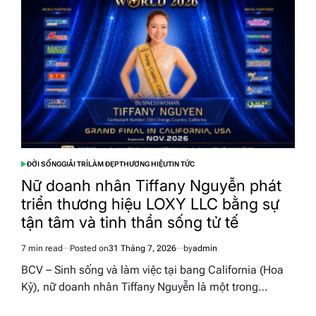
ĐỜI SỐNG
GIẢI TRÍ
LÀM ĐẸP
THƯƠNG HIỆU
TIN TỨC
POSTED
IN
Nữ doanh nhân Tiffany Nguyễn phát
triển thương hiệu LOXY LLC bằng sự
tận tâm và tinh thần sống tử tế
7 min read
Posted on
31 Tháng 7, 2026
by
admin
Estimated
read
BCV – Sinh sống và làm việc tại bang California (Hoa
time
Kỳ), nữ doanh nhân Tiffany Nguyễn là một trong…