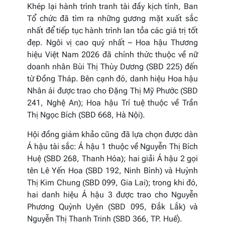
Khép lại hành trình tranh tài đầy kịch tính, Ban
Tổ chức đã tìm ra những gương mặt xuất sắc
nhất để tiếp tục hành trình lan tỏa các giá trị tốt
đẹp. Ngôi vị cao quý nhất – Hoa hậu Thương
hiệu Việt Nam 2026 đã chính thức thuộc về nữ
doanh nhân Bùi Thị Thùy Dương (SBD 225) đến
từ Đồng Tháp. Bên cạnh đó, danh hiệu Hoa hậu
Nhân ái được trao cho Đặng Thị Mỹ Phước (SBD
241, Nghệ An); Hoa hậu Trí tuệ thuộc về Trần
Thị Ngọc Bích (SBD 668, Hà Nội).
Hội đồng giám khảo cũng đã lựa chọn được dàn
Á hậu tài sắc: Á hậu 1 thuộc về Nguyễn Thị Bích
Huệ (SBD 268, Thanh Hóa); hai giải Á hậu 2 gọi
tên Lê Yến Hoa (SBD 192, Ninh Bình) và Huỳnh
Thị Kim Chung (SBD 099, Gia Lai); trong khi đó,
hai danh hiệu Á hậu 3 được trao cho Nguyễn
Phương Quỳnh Uyên (SBD 095, Đắk Lắk) và
Nguyễn Thị Thanh Trinh (SBD 366, TP. Huế).