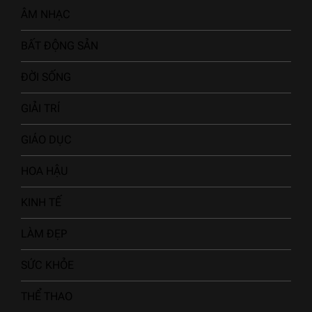
ÂM NHẠC
BẤT ĐỘNG SẢN
ĐỜI SỐNG
GIẢI TRÍ
GIÁO DỤC
HOA HẬU
KINH TẾ
LÀM ĐẸP
SỨC KHỎE
THỂ THAO