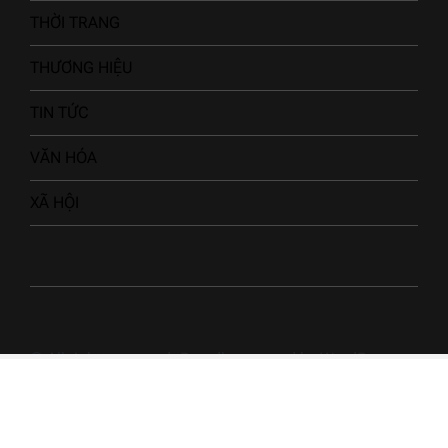
THỜI TRANG
THƯƠNG HIỆU
TIN TỨC
VĂN HÓA
XÃ HỘI
© All rights reserved. Proudly powered by WordPress.
Theme NewsArc designed by
WPInterface
.