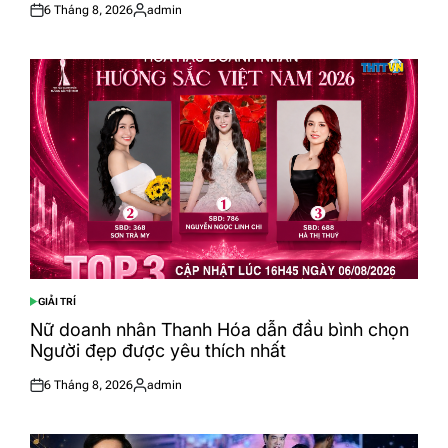
6 Tháng 8, 2026
admin
Posted
Posted
on
by
GIẢI TRÍ
POSTED
IN
Nữ doanh nhân Thanh Hóa dẫn đầu bình chọn
Người đẹp được yêu thích nhất
6 Tháng 8, 2026
admin
Posted
Posted
on
by