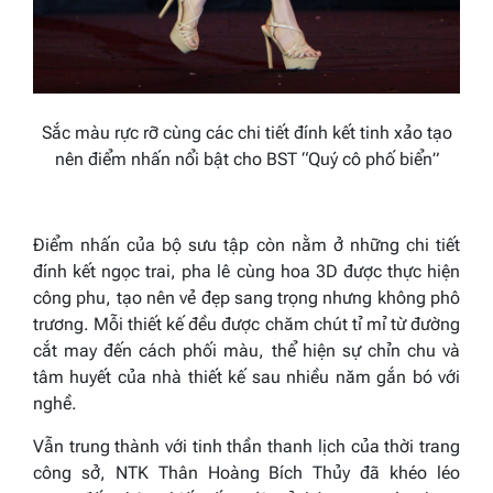
Sắc màu rực rỡ cùng các chi tiết đính kết tinh xảo tạo
nên điểm nhấn nổi bật cho BST “Quý cô phố biển”
Điểm nhấn của bộ sưu tập còn nằm ở những chi tiết
đính kết ngọc trai, pha lê cùng hoa 3D được thực hiện
công phu, tạo nên vẻ đẹp sang trọng nhưng không phô
trương. Mỗi thiết kế đều được chăm chút tỉ mỉ từ đường
cắt may đến cách phối màu, thể hiện sự chỉn chu và
tâm huyết của nhà thiết kế sau nhiều năm gắn bó với
nghề.
Vẫn trung thành với tinh thần thanh lịch của thời trang
công sở, NTK Thân Hoàng Bích Thủy đã khéo léo