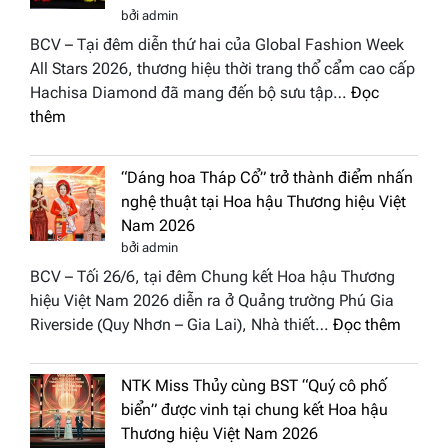
bởi admin
BCV – Tại đêm diễn thứ hai của Global Fashion Week
All Stars 2026, thương hiệu thời trang thổ cẩm cao cấp
Hachisa Diamond đã mang đến bộ sưu tập…
Đọc
:
thêm
Hachisa
Diamond
“Dáng hoa Tháp Cổ” trở thành điểm nhấn
đưa
nghệ thuật tại Hoa hậu Thương hiệu Việt
hồn
Nam 2026
Việt
bởi admin
vào
BCV – Tối 26/6, tại đêm Chung kết Hoa hậu Thương
“Đông
hiệu Việt Nam 2026 diễn ra ở Quảng trường Phú Gia
Phương
:
Riverside (Quy Nhơn – Gia Lai), Nhà thiết…
Đọc thêm
Hội
“Dáng
Tụ”
hoa
tại
NTK Miss Thủy cùng BST “Quý cô phố
Tháp
Global
biển” được vinh tại chung kết Hoa hậu
Cổ”
Fashion
Thương hiệu Việt Nam 2026
trở