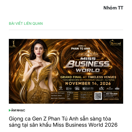
Nhóm TT
BÀI VIẾT LIÊN QUAN
ÂM NHẠC
POSTED
IN
Giọng ca Gen Z Phan Tú Anh sẵn sàng tỏa
sáng tại sân khấu Miss Business World 2026