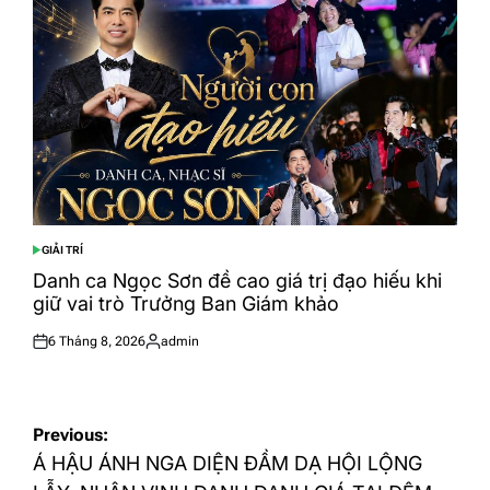
GIẢI TRÍ
POSTED
IN
Danh ca Ngọc Sơn đề cao giá trị đạo hiếu khi
giữ vai trò Trưởng Ban Giám khảo
6 Tháng 8, 2026
admin
Posted
Posted
on
by
Điều
Previous:
hướng
Á HẬU ÁNH NGA DIỆN ĐẦM DẠ HỘI LỘNG