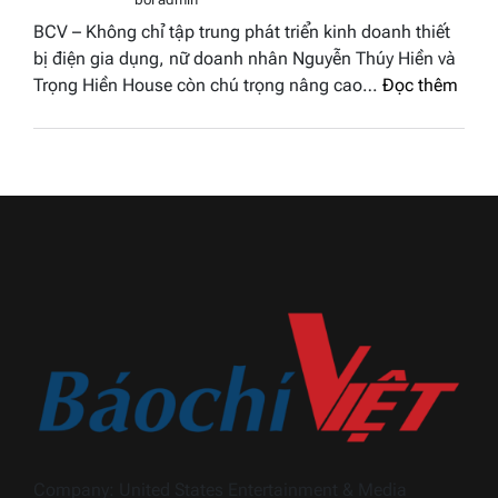
–
hậu
BCV – Không chỉ tập trung phát triển kinh doanh thiết
Bùi
Thương
bị điện gia dụng, nữ doanh nhân Nguyễn Thúy Hiền và
Thị
hiệu
:
Trọng Hiền House còn chú trọng nâng cao…
Đọc thêm
Thùy
Việt
Nguy
Dương
Nam
Thúy
đăng
2026
Hiền
quang
và
Hoa
hành
hậu
trình
Thương
khẳn
hiệu
định
Việt
dấu
Nam
ấn
2026
Trọn
Hiền
Hous
trong
ngàn
Company: United States Entertainment & Media