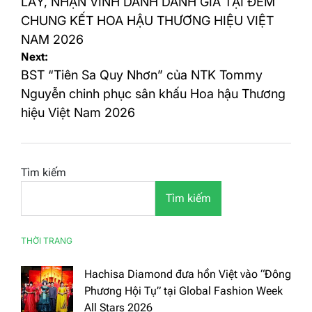
bài
LẪY, NHẬN VINH DANH DANH GIÁ TẠI ĐÊM
CHUNG KẾT HOA HẬU THƯƠNG HIỆU VIỆT
viết
NAM 2026
Next:
BST “Tiên Sa Quy Nhơn” của NTK Tommy
Nguyễn chinh phục sân khấu Hoa hậu Thương
hiệu Việt Nam 2026
Tìm kiếm
Tìm kiếm
THỜI TRANG
Hachisa Diamond đưa hồn Việt vào “Đông
Phương Hội Tụ” tại Global Fashion Week
All Stars 2026