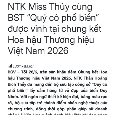
NTK Miss Thủy cùng
read
time
BST “Quý cô phố biển”
được vinh tại chung kết
Hoa hậu Thương hiệu
Việt Nam 2026
LƯỢT XEM:
624
BCV – Tối 26/6, trên sân khấu đêm Chung kết Hoa
hậu Thương hiệu Việt Nam 2026, NTK Thân Hoàng
Bích Thủy đã mang đến bộ sưu tập công sở “Quý cô
phố biển” lấy cảm hứng từ vẻ đẹp của biển Quy
Nhơn. Với ngôn ngữ thiết kế hiện đại, bảng màu rực
rỡ, bộ sưu tập trở thành điểm nhấn nghệ thuật của
chương trình, đồng thời góp phần giúp nữ doanh