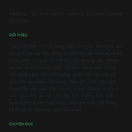
thiết
bị
Address: 1101 Rue Jeanne – Mance, Montréal, Quebec
điện
H2Z 1W8
gia
dụng
GIỚI THIỆU
"Báo Chí Việt" là một trang web cung cấp thông tin đa
dạng về các sự kiện chính trị, kinh tế, văn hóa và xã hội
trong nước và quốc tế. Với đội ngũ phóng viên chuyên
nghiệp và nhiều năm kinh nghiệm, trang web mang
đến những bài viết chất lượng, phân tích sâu sắc và
góc nhìn đa chiều. Ngoài ra, "Báo Chí Việt" còn chú
trọng đến việc cập nhật tin tức nhanh chóng và chính
xác, giúp độc giả nắm bắt kịp thời những diễn biến
quan trọng trong cuộc sống. Hãy ghé thăm để không
bỏ lỡ bất kỳ thông tin hấp dẫn nào!
CHUYÊN MỤC