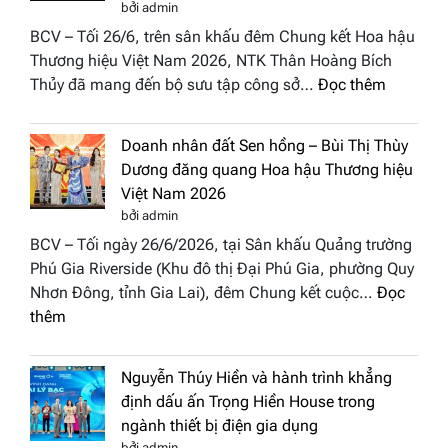
Week
bởi admin
thành
All
BCV – Tối 26/6, trên sân khấu đêm Chung kết Hoa hậu
điểm
Stars
Thương hiệu Việt Nam 2026, NTK Thân Hoàng Bích
nhấn
2026
:
Thủy đã mang đến bộ sưu tập công sở…
Đọc thêm
nghệ
NTK
thuật
Miss
tại
Doanh nhân đất Sen hồng – Bùi Thị Thùy
Thủy
Hoa
Dương đăng quang Hoa hậu Thương hiệu
cùng
hậu
Việt Nam 2026
BST
Thươn
bởi admin
“Quý
hiệu
BCV – Tối ngày 26/6/2026, tại Sân khấu Quảng trường
cô
Việt
Phú Gia Riverside (Khu đô thị Đại Phú Gia, phường Quy
phố
Nam
Nhơn Đông, tỉnh Gia Lai), đêm Chung kết cuộc…
Đọc
biển”
2026
:
thêm
được
Doanh
vinh
nhân
tại
Nguyễn Thúy Hiền và hành trình khẳng
đất
chung
định dấu ấn Trọng Hiền House trong
Sen
kết
ngành thiết bị điện gia dụng
hồng
Hoa
bởi admin