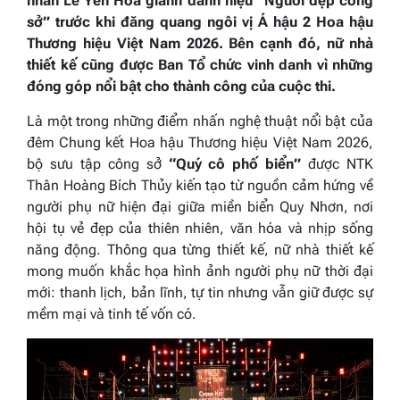
nhân Lê Yến Hoa giành danh hiệu “Người đẹp công
sở” trước khi đăng quang ngôi vị Á hậu 2 Hoa hậu
Thương hiệu Việt Nam 2026. Bên cạnh đó, nữ nhà
thiết kế cũng được Ban Tổ chức vinh danh vì những
đóng góp nổi bật cho thành công của cuộc thi.
Là một trong những điểm nhấn nghệ thuật nổi bật của
đêm Chung kết Hoa hậu Thương hiệu Việt Nam 2026,
bộ sưu tập công sở
“Quý cô phố biển”
được NTK
Thân Hoàng Bích Thủy kiến tạo từ nguồn cảm hứng về
người phụ nữ hiện đại giữa miền biển Quy Nhơn, nơi
hội tụ vẻ đẹp của thiên nhiên, văn hóa và nhịp sống
năng động. Thông qua từng thiết kế, nữ nhà thiết kế
mong muốn khắc họa hình ảnh người phụ nữ thời đại
mới: thanh lịch, bản lĩnh, tự tin nhưng vẫn giữ được sự
mềm mại và tinh tế vốn có.