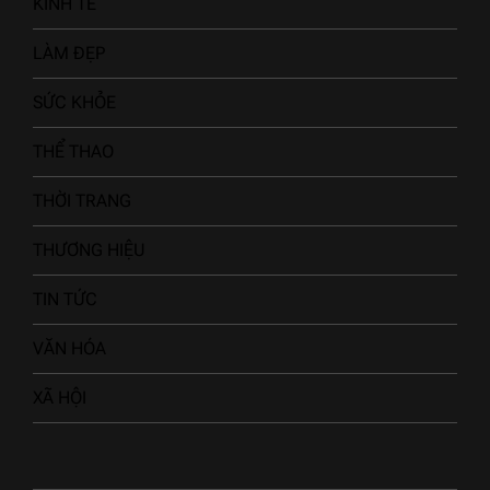
KINH TẾ
LÀM ĐẸP
SỨC KHỎE
THỂ THAO
THỜI TRANG
THƯƠNG HIỆU
TIN TỨC
VĂN HÓA
XÃ HỘI