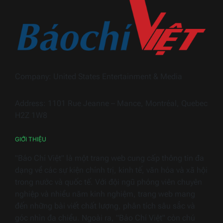
dấu
Nam
ấn
2026
Trọn
Hiền
Hous
trong
ngàn
Company: United States Entertainment & Media
thiết
bị
Address: 1101 Rue Jeanne – Mance, Montréal, Quebec
điện
H2Z 1W8
gia
dụng
GIỚI THIỆU
"Báo Chí Việt" là một trang web cung cấp thông tin đa
dạng về các sự kiện chính trị, kinh tế, văn hóa và xã hội
trong nước và quốc tế. Với đội ngũ phóng viên chuyên
nghiệp và nhiều năm kinh nghiệm, trang web mang
đến những bài viết chất lượng, phân tích sâu sắc và
góc nhìn đa chiều. Ngoài ra, "Báo Chí Việt" còn chú