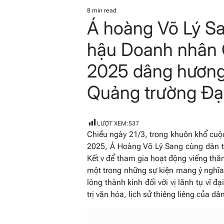
POSTED
IN
8 min read
Estimated
Á hoàng Võ Lý S
read
time
hậu Doanh nhân 
2025 dâng hương 
Quảng trường Đạ
LƯỢT XEM:
537
Chiều ngày 21/3, trong khuôn khổ cu
2025, Á Hoàng Võ Lý Sang cùng dàn t
Kết v để tham gia hoạt động viếng thă
một trong những sự kiện mang ý nghĩa đ
lòng thành kính đối với vị lãnh tụ vĩ
trị văn hóa, lịch sử thiêng liêng của dân