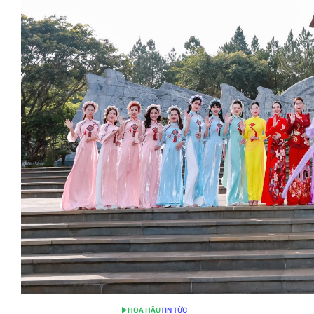
HOA HẬU
TIN TỨC