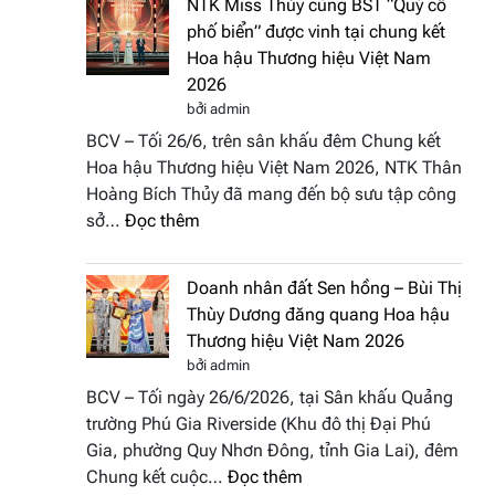
NTK Miss Thủy cùng BST “Quý cô
Tháp
Fashion
phố biển” được vinh tại chung kết
Cổ”
Week
Hoa hậu Thương hiệu Việt Nam
trở
All
2026
thành
Stars
bởi admin
điểm
2026
BCV – Tối 26/6, trên sân khấu đêm Chung kết
nhấn
Hoa hậu Thương hiệu Việt Nam 2026, NTK Thân
nghệ
Hoàng Bích Thủy đã mang đến bộ sưu tập công
thuật
:
sở…
Đọc thêm
tại
NTK
Hoa
Miss
hậu
Doanh nhân đất Sen hồng – Bùi Thị
Thủy
Thương
Thùy Dương đăng quang Hoa hậu
cùng
hiệu
Thương hiệu Việt Nam 2026
BST
Việt
bởi admin
“Quý
Nam
BCV – Tối ngày 26/6/2026, tại Sân khấu Quảng
cô
2026
trường Phú Gia Riverside (Khu đô thị Đại Phú
phố
Gia, phường Quy Nhơn Đông, tỉnh Gia Lai), đêm
biển”
:
Chung kết cuộc…
Đọc thêm
được