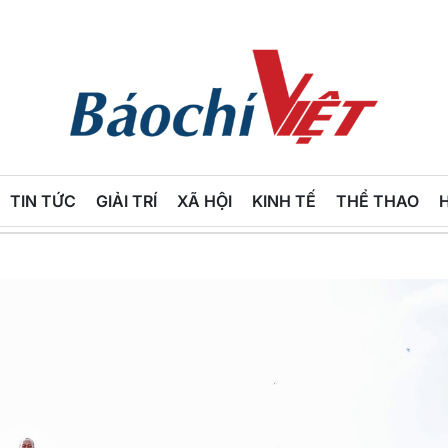
Báo
Chí
TIN TỨC
GIẢI TRÍ
XÃ HỘI
KINH TẾ
THỂ THAO
Việt