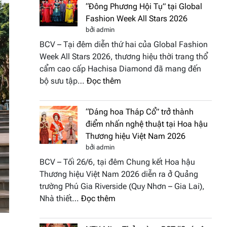
“Đông Phương Hội Tụ” tại Global
Fashion Week All Stars 2026
bởi admin
BCV – Tại đêm diễn thứ hai của Global Fashion
Week All Stars 2026, thương hiệu thời trang thổ
cẩm cao cấp Hachisa Diamond đã mang đến
:
bộ sưu tập…
Đọc thêm
Hachisa
Diamond
“Dáng hoa Tháp Cổ” trở thành
đưa
điểm nhấn nghệ thuật tại Hoa hậu
hồn
Thương hiệu Việt Nam 2026
Việt
bởi admin
vào
BCV – Tối 26/6, tại đêm Chung kết Hoa hậu
“Đông
Thương hiệu Việt Nam 2026 diễn ra ở Quảng
Phương
trường Phú Gia Riverside (Quy Nhơn – Gia Lai),
Hội
:
Nhà thiết…
Đọc thêm
Tụ”
“Dáng
tại
hoa
Global