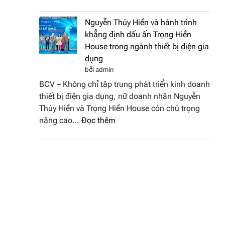
Doanh
vinh
nhân
tại
Nguyễn Thúy Hiền và hành trình
đất
chung
khẳng định dấu ấn Trọng Hiền
Sen
kết
House trong ngành thiết bị điện gia
hồng
Hoa
dụng
–
hậu
bởi admin
Bùi
Thương
BCV – Không chỉ tập trung phát triển kinh doanh
Thị
hiệu
thiết bị điện gia dụng, nữ doanh nhân Nguyễn
Thùy
Việt
Thúy Hiền và Trọng Hiền House còn chú trọng
Dương
Nam
:
nâng cao…
Đọc thêm
đăng
2026
Nguyễn
quang
Thúy
Hoa
Hiền
hậu
và
Thương
hành
hiệu
trình
Việt
khẳng
Nam
định
2026