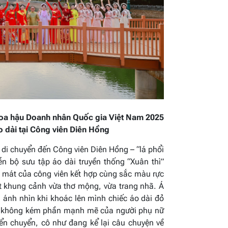
oa hậu Doanh nhân Quốc gia Việt Nam 2025
o dài tại Công viên Diên Hồng
 di chuyển đến Công viên Diên Hồng – “lá phổi
ễn bộ sưu tập áo dài truyền thống “Xuân thì”
mát của công viên kết hợp cùng sắc màu rực
t khung cảnh vừa thơ mộng, vừa trang nhã. Á
 ánh nhìn khi khoác lên mình chiếc áo dài đỏ
ng không kém phần mạnh mẽ của người phụ nữ
ển chuyển, cô như đang kể lại câu chuyện về