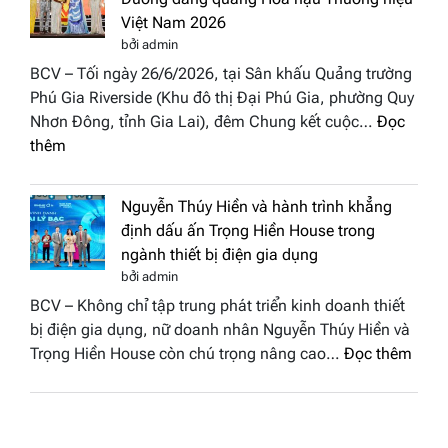
cùng
hậu
Việt Nam 2026
BST
Thươn
bởi admin
“Quý
hiệu
BCV – Tối ngày 26/6/2026, tại Sân khấu Quảng trường
cô
Việt
Phú Gia Riverside (Khu đô thị Đại Phú Gia, phường Quy
phố
Nam
Nhơn Đông, tỉnh Gia Lai), đêm Chung kết cuộc…
Đọc
biển”
2026
:
thêm
được
Doanh
vinh
nhân
tại
Nguyễn Thúy Hiền và hành trình khẳng
đất
chung
định dấu ấn Trọng Hiền House trong
Sen
kết
ngành thiết bị điện gia dụng
hồng
Hoa
bởi admin
–
hậu
BCV – Không chỉ tập trung phát triển kinh doanh thiết
Bùi
Thương
bị điện gia dụng, nữ doanh nhân Nguyễn Thúy Hiền và
Thị
hiệu
:
Trọng Hiền House còn chú trọng nâng cao…
Đọc thêm
Thùy
Việt
Nguy
Dương
Nam
Thúy
đăng
2026
Hiền
quang