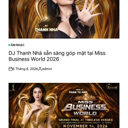
ÂM NHẠC
POSTED
IN
DJ Thanh Nhã sẵn sàng góp mặt tại Miss
Business World 2026
6 Tháng 8, 2026
admin
Posted
Posted
on
by