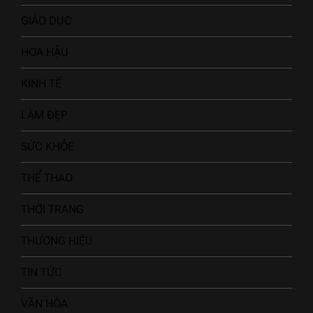
GIÁO DỤC
HOA HẬU
KINH TẾ
LÀM ĐẸP
SỨC KHỎE
THỂ THAO
THỜI TRANG
THƯƠNG HIỆU
TIN TỨC
VĂN HÓA