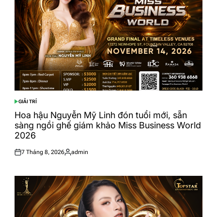
GIẢI TRÍ
POSTED
IN
Hoa hậu Nguyễn Mỹ Linh đón tuổi mới, sẵn
sàng ngồi ghế giám khảo Miss Business World
2026
7 Tháng 8, 2026
admin
Posted
Posted
on
by