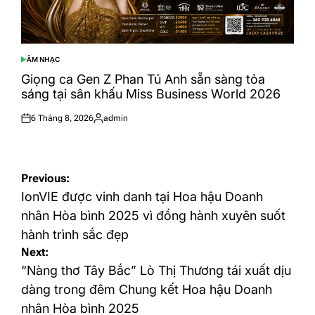
ÂM NHẠC
POSTED
IN
Giọng ca Gen Z Phan Tú Anh sẵn sàng tỏa
sáng tại sân khấu Miss Business World 2026
6 Tháng 8, 2026
admin
Posted
Posted
on
by
Điều
Previous:
hướng
IonVIE được vinh danh tại Hoa hậu Doanh
bài
nhân Hòa bình 2025 vì đồng hành xuyên suốt
hành trình sắc đẹp
viết
Next:
“Nàng thơ Tây Bắc” Lò Thị Thương tái xuất dịu
dàng trong đêm Chung kết Hoa hậu Doanh
nhân Hòa bình 2025