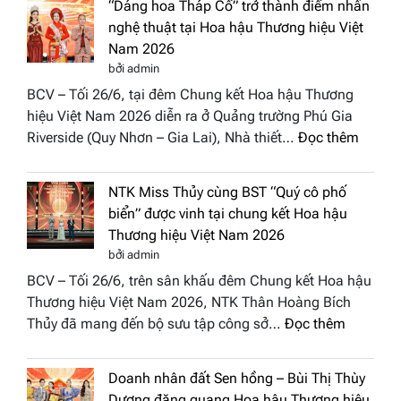
“Dáng hoa Tháp Cổ” trở thành điểm nhấn
đưa
nghệ thuật tại Hoa hậu Thương hiệu Việt
hồn
Nam 2026
Việt
bởi admin
vào
BCV – Tối 26/6, tại đêm Chung kết Hoa hậu Thương
“Đông
hiệu Việt Nam 2026 diễn ra ở Quảng trường Phú Gia
Phương
:
Riverside (Quy Nhơn – Gia Lai), Nhà thiết…
Đọc thêm
Hội
“Dáng
Tụ”
hoa
tại
NTK Miss Thủy cùng BST “Quý cô phố
Tháp
Global
biển” được vinh tại chung kết Hoa hậu
Cổ”
Fashion
Thương hiệu Việt Nam 2026
trở
Week
bởi admin
thành
All
BCV – Tối 26/6, trên sân khấu đêm Chung kết Hoa hậu
điểm
Stars
Thương hiệu Việt Nam 2026, NTK Thân Hoàng Bích
nhấn
2026
:
Thủy đã mang đến bộ sưu tập công sở…
Đọc thêm
nghệ
NTK
thuật
Miss
tại
Doanh nhân đất Sen hồng – Bùi Thị Thùy
Thủy
Hoa
Dương đăng quang Hoa hậu Thương hiệu