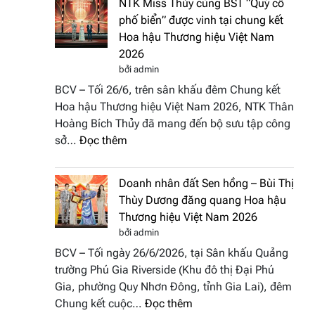
NTK Miss Thủy cùng BST “Quý cô
Tháp
Fashion
phố biển” được vinh tại chung kết
Cổ”
Week
Hoa hậu Thương hiệu Việt Nam
trở
All
2026
thành
Stars
bởi admin
điểm
2026
BCV – Tối 26/6, trên sân khấu đêm Chung kết
nhấn
Hoa hậu Thương hiệu Việt Nam 2026, NTK Thân
nghệ
Hoàng Bích Thủy đã mang đến bộ sưu tập công
thuật
:
sở…
Đọc thêm
tại
NTK
Hoa
Miss
hậu
Doanh nhân đất Sen hồng – Bùi Thị
Thủy
Thương
Thùy Dương đăng quang Hoa hậu
cùng
hiệu
Thương hiệu Việt Nam 2026
BST
Việt
bởi admin
“Quý
Nam
BCV – Tối ngày 26/6/2026, tại Sân khấu Quảng
cô
2026
trường Phú Gia Riverside (Khu đô thị Đại Phú
phố
Gia, phường Quy Nhơn Đông, tỉnh Gia Lai), đêm
biển”
:
Chung kết cuộc…
Đọc thêm
được