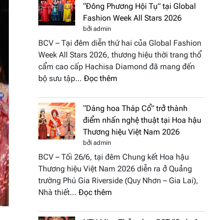
“Đông Phương Hội Tụ” tại Global
Fashion Week All Stars 2026
bởi admin
BCV – Tại đêm diễn thứ hai của Global Fashion
Week All Stars 2026, thương hiệu thời trang thổ
cẩm cao cấp Hachisa Diamond đã mang đến
:
bộ sưu tập…
Đọc thêm
Hachisa
Diamond
“Dáng hoa Tháp Cổ” trở thành
đưa
điểm nhấn nghệ thuật tại Hoa hậu
hồn
Thương hiệu Việt Nam 2026
Việt
bởi admin
vào
BCV – Tối 26/6, tại đêm Chung kết Hoa hậu
“Đông
Thương hiệu Việt Nam 2026 diễn ra ở Quảng
Phương
trường Phú Gia Riverside (Quy Nhơn – Gia Lai),
Hội
:
Nhà thiết…
Đọc thêm
Tụ”
“Dáng
tại
hoa
Global