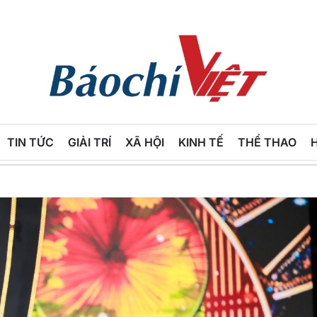
Báo
Chí
TIN TỨC
GIẢI TRÍ
XÃ HỘI
KINH TẾ
THỂ THAO
Việt