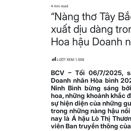
POSTED
IN
4 min read
Estimated
“Nàng thơ Tây Bắ
read
time
xuất dịu dàng tr
Hoa hậu Doanh n
LƯỢT XEM:
1.008
BCV – Tối 06/7/2025, 
Doanh nhân Hòa bình 202
Ninh Bình bừng sáng bở
hoa, những khoảnh khắc 
sự hiện diện của những g
trong những nàng hậu nổi
nay là Á hậu Lò Thị Thươ
viên Ban truyền thông của