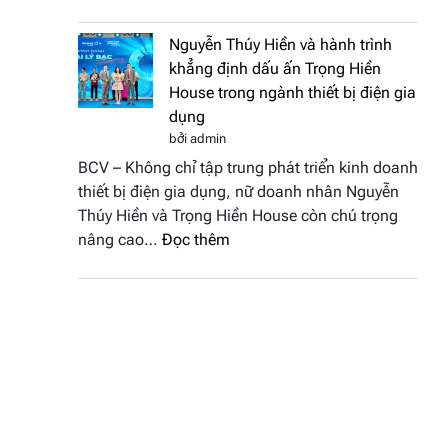
Doanh
vinh
nhân
tại
Nguyễn Thúy Hiền và hành trình
đất
chung
khẳng định dấu ấn Trọng Hiền
Sen
kết
House trong ngành thiết bị điện gia
hồng
Hoa
dụng
–
hậu
bởi admin
Bùi
Thương
BCV – Không chỉ tập trung phát triển kinh doanh
Thị
hiệu
thiết bị điện gia dụng, nữ doanh nhân Nguyễn
Thùy
Việt
Thúy Hiền và Trọng Hiền House còn chú trọng
Dương
Nam
:
nâng cao…
Đọc thêm
đăng
2026
Nguyễn
quang
Thúy
Hoa
Hiền
hậu
và
Thương
hành
hiệu
trình
Việt
khẳng
Nam
định
2026