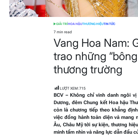
GIẢI TRÍ
HOA HẬU
THƯƠNG HIỆU
TIN TỨC
POSTED
IN
7 min read
Estimated
Vang Hoa Nam: Gi
read
time
trao những “bông 
thương trường
LƯỢT XEM:
715
BCV – Không chỉ vinh danh ngôi vị
Dương, đêm Chung kết Hoa hậu Thươn
còn là chương tiếp theo khẳng định
việc đồng hành toàn diện và mang n
Âu, Châu Mỹ tới sự kiện, thương hi
minh tầm nhìn và năng lực dẫn đầu c