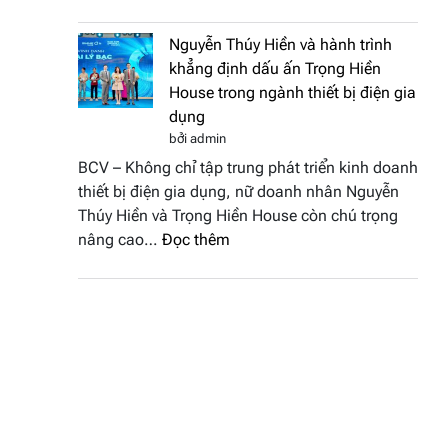
Doanh
vinh
nhân
tại
Nguyễn Thúy Hiền và hành trình
đất
chung
khẳng định dấu ấn Trọng Hiền
Sen
kết
House trong ngành thiết bị điện gia
hồng
Hoa
dụng
–
hậu
bởi admin
Bùi
Thương
BCV – Không chỉ tập trung phát triển kinh doanh
Thị
hiệu
thiết bị điện gia dụng, nữ doanh nhân Nguyễn
Thùy
Việt
Thúy Hiền và Trọng Hiền House còn chú trọng
Dương
Nam
:
nâng cao…
Đọc thêm
đăng
2026
Nguyễn
quang
Thúy
Hoa
Hiền
hậu
và
Thương
hành
hiệu
trình
Việt
khẳng
Nam
định
2026