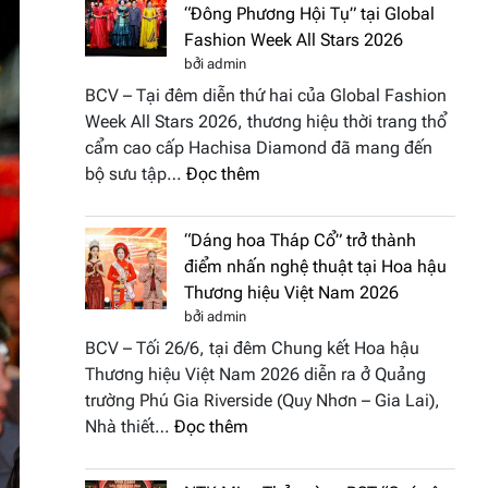
“Đông Phương Hội Tụ” tại Global
Fashion Week All Stars 2026
bởi admin
BCV – Tại đêm diễn thứ hai của Global Fashion
Week All Stars 2026, thương hiệu thời trang thổ
cẩm cao cấp Hachisa Diamond đã mang đến
:
bộ sưu tập…
Đọc thêm
Hachisa
Diamond
“Dáng hoa Tháp Cổ” trở thành
đưa
điểm nhấn nghệ thuật tại Hoa hậu
hồn
Thương hiệu Việt Nam 2026
Việt
bởi admin
vào
BCV – Tối 26/6, tại đêm Chung kết Hoa hậu
“Đông
Thương hiệu Việt Nam 2026 diễn ra ở Quảng
Phương
trường Phú Gia Riverside (Quy Nhơn – Gia Lai),
Hội
:
Nhà thiết…
Đọc thêm
Tụ”
“Dáng
tại
hoa
Global