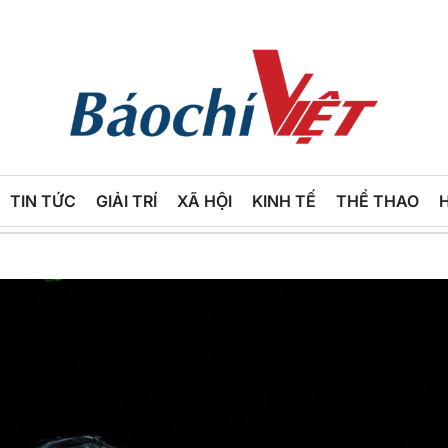
Báo
Chí
TIN TỨC
GIẢI TRÍ
XÃ HỘI
KINH TẾ
THỂ THAO
Việt