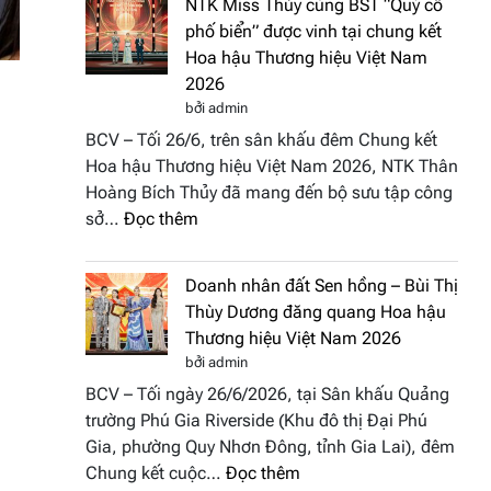
NTK Miss Thủy cùng BST “Quý cô
Tháp
Fashion
phố biển” được vinh tại chung kết
Cổ”
Week
Hoa hậu Thương hiệu Việt Nam
trở
All
2026
thành
Stars
bởi admin
điểm
2026
BCV – Tối 26/6, trên sân khấu đêm Chung kết
nhấn
Hoa hậu Thương hiệu Việt Nam 2026, NTK Thân
nghệ
Hoàng Bích Thủy đã mang đến bộ sưu tập công
thuật
:
sở…
Đọc thêm
tại
NTK
Hoa
Miss
hậu
Doanh nhân đất Sen hồng – Bùi Thị
Thủy
Thương
Thùy Dương đăng quang Hoa hậu
cùng
hiệu
Thương hiệu Việt Nam 2026
BST
Việt
bởi admin
“Quý
Nam
BCV – Tối ngày 26/6/2026, tại Sân khấu Quảng
cô
2026
trường Phú Gia Riverside (Khu đô thị Đại Phú
phố
Gia, phường Quy Nhơn Đông, tỉnh Gia Lai), đêm
biển”
:
Chung kết cuộc…
Đọc thêm
được