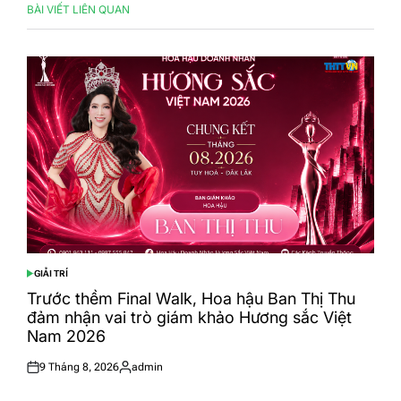
BÀI VIẾT LIÊN QUAN
GIẢI TRÍ
POSTED
IN
Trước thềm Final Walk, Hoa hậu Ban Thị Thu
đảm nhận vai trò giám khảo Hương sắc Việt
Nam 2026
9 Tháng 8, 2026
admin
Posted
Posted
on
by