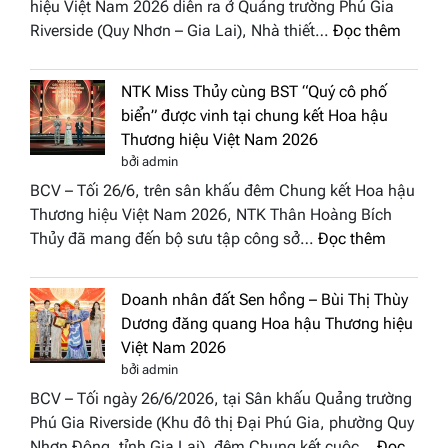
hiệu Việt Nam 2026 diễn ra ở Quảng trường Phú Gia
Phương
:
Riverside (Quy Nhơn – Gia Lai), Nhà thiết…
Đọc thêm
Hội
“Dáng
Tụ”
hoa
tại
NTK Miss Thủy cùng BST “Quý cô phố
Tháp
Global
biển” được vinh tại chung kết Hoa hậu
Cổ”
Fashion
Thương hiệu Việt Nam 2026
trở
Week
bởi admin
thành
All
BCV – Tối 26/6, trên sân khấu đêm Chung kết Hoa hậu
điểm
Stars
Thương hiệu Việt Nam 2026, NTK Thân Hoàng Bích
nhấn
2026
:
Thủy đã mang đến bộ sưu tập công sở…
Đọc thêm
nghệ
NTK
thuật
Miss
tại
Doanh nhân đất Sen hồng – Bùi Thị Thùy
Thủy
Hoa
Dương đăng quang Hoa hậu Thương hiệu
cùng
hậu
Việt Nam 2026
BST
Thươn
bởi admin
“Quý
hiệu
BCV – Tối ngày 26/6/2026, tại Sân khấu Quảng trường
cô
Việt
Phú Gia Riverside (Khu đô thị Đại Phú Gia, phường Quy
phố
Nam
Nhơn Đông, tỉnh Gia Lai), đêm Chung kết cuộc…
Đọc