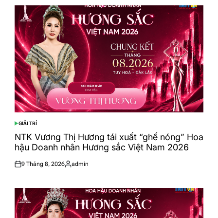
GIẢI TRÍ
POSTED
IN
NTK Vương Thị Hương tái xuất “ghế nóng” Hoa
hậu Doanh nhân Hương sắc Việt Nam 2026
9 Tháng 8, 2026
admin
Posted
Posted
on
by