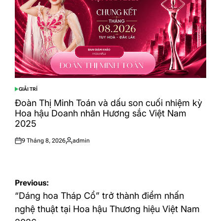
GIẢI TRÍ
POSTED
IN
Đoàn Thị Minh Toán và dấu son cuối nhiệm kỳ
Hoa hậu Doanh nhân Hương sắc Việt Nam
2025
9 Tháng 8, 2026
admin
Posted
Posted
on
by
Điều
Previous:
hướng
“Dáng hoa Tháp Cổ” trở thành điểm nhấn
bài
nghệ thuật tại Hoa hậu Thương hiệu Việt Nam