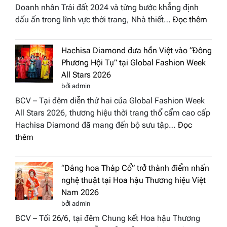
Doanh nhân Trái đất 2024 và từng bước khẳng định
:
dấu ấn trong lĩnh vực thời trang, Nhà thiết…
Đọc thêm
NTK
Vươn
Hachisa Diamond đưa hồn Việt vào “Đông
Thị
Phương Hội Tụ” tại Global Fashion Week
Hươn
All Stars 2026
tái
bởi admin
xuất
BCV – Tại đêm diễn thứ hai của Global Fashion Week
“ghế
All Stars 2026, thương hiệu thời trang thổ cẩm cao cấp
nóng
Hachisa Diamond đã mang đến bộ sưu tập…
Đọc
Hoa
:
thêm
hậu
Hachisa
Doan
Diamond
nhân
“Dáng hoa Tháp Cổ” trở thành điểm nhấn
đưa
Hươn
nghệ thuật tại Hoa hậu Thương hiệu Việt
hồn
sắc
Nam 2026
Việt
Việt
bởi admin
vào
Nam
BCV – Tối 26/6, tại đêm Chung kết Hoa hậu Thương
“Đông
2026