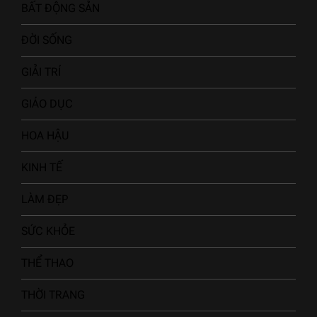
BẤT ĐỘNG SẢN
ĐỜI SỐNG
GIẢI TRÍ
GIÁO DỤC
HOA HẬU
KINH TẾ
LÀM ĐẸP
SỨC KHỎE
THỂ THAO
THỜI TRANG