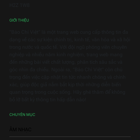
Nam
H2Z 1W8
2026
GIỚI THIỆU
"Báo Chí Việt" là một trang web cung cấp thông tin đa
dạng về các sự kiện chính trị, kinh tế, văn hóa và xã hội
trong nước và quốc tế. Với đội ngũ phóng viên chuyên
nghiệp và nhiều năm kinh nghiệm, trang web mang
đến những bài viết chất lượng, phân tích sâu sắc và
góc nhìn đa chiều. Ngoài ra, "Báo Chí Việt" còn chú
trọng đến việc cập nhật tin tức nhanh chóng và chính
xác, giúp độc giả nắm bắt kịp thời những diễn biến
quan trọng trong cuộc sống. Hãy ghé thăm để không
bỏ lỡ bất kỳ thông tin hấp dẫn nào!
CHUYÊN MỤC
ÂM NHẠC