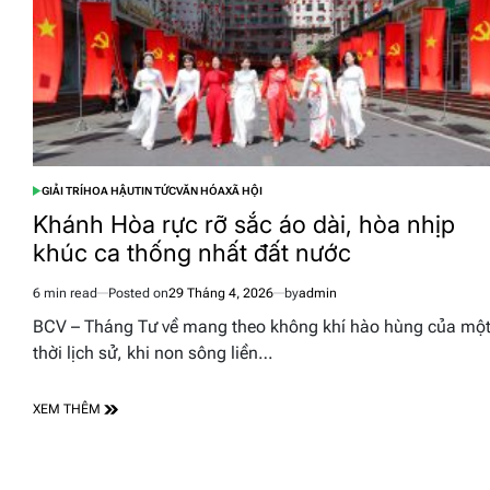
GIẢI TRÍ
HOA HẬU
TIN TỨC
VĂN HÓA
XÃ HỘI
POSTED
IN
Khánh Hòa rực rỡ sắc áo dài, hòa nhịp
khúc ca thống nhất đất nước
6 min read
Posted on
29 Tháng 4, 2026
by
admin
Estimated
read
BCV – Tháng Tư về mang theo không khí hào hùng của mộ
time
thời lịch sử, khi non sông liền…
XEM THÊM