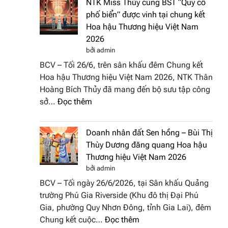
NTK Miss Thủy cùng BST “Quý cô
Tháp
Fashion
phố biển” được vinh tại chung kết
Cổ”
Week
Hoa hậu Thương hiệu Việt Nam
trở
All
2026
thành
Stars
bởi admin
điểm
2026
BCV – Tối 26/6, trên sân khấu đêm Chung kết
nhấn
Hoa hậu Thương hiệu Việt Nam 2026, NTK Thân
nghệ
Hoàng Bích Thủy đã mang đến bộ sưu tập công
thuật
:
sở…
Đọc thêm
tại
NTK
Hoa
Miss
hậu
Doanh nhân đất Sen hồng – Bùi Thị
Thủy
Thương
Thùy Dương đăng quang Hoa hậu
cùng
hiệu
Thương hiệu Việt Nam 2026
BST
Việt
bởi admin
“Quý
Nam
BCV – Tối ngày 26/6/2026, tại Sân khấu Quảng
cô
2026
trường Phú Gia Riverside (Khu đô thị Đại Phú
phố
Gia, phường Quy Nhơn Đông, tỉnh Gia Lai), đêm
biển”
:
Chung kết cuộc…
Đọc thêm
được