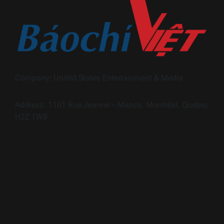
Company: United States Entertainment & Media
Address: 1101 Rue Jeanne – Mance, Montréal, Quebec
H2Z 1W8