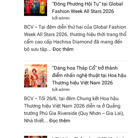
“Đông Phương Hội Tụ” tại Global
Fashion Week All Stars 2026
bởi admin
BCV – Tại đêm diễn thứ hai của Global Fashion
Week All Stars 2026, thương hiệu thời trang thổ
cẩm cao cấp Hachisa Diamond đã mang đến
:
bộ sưu tập…
Đọc thêm
Hachisa
Diamond
“Dáng hoa Tháp Cổ” trở thành
đưa
điểm nhấn nghệ thuật tại Hoa hậu
hồn
Thương hiệu Việt Nam 2026
Việt
bởi admin
vào
BCV – Tối 26/6, tại đêm Chung kết Hoa hậu
“Đông
Thương hiệu Việt Nam 2026 diễn ra ở Quảng
Phương
trường Phú Gia Riverside (Quy Nhơn – Gia Lai),
Hội
:
Nhà thiết…
Đọc thêm
Tụ”
“Dáng
tại
hoa
Global