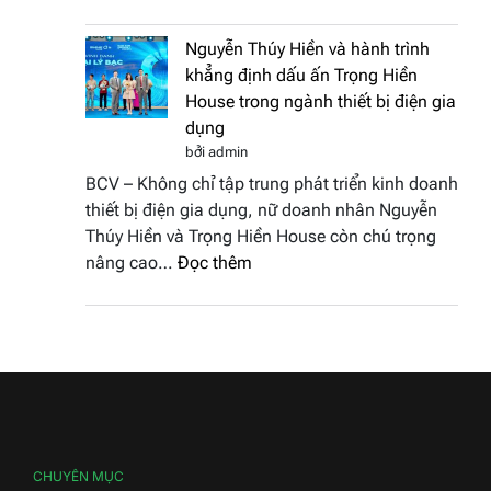
Doanh
vinh
nhân
tại
Nguyễn Thúy Hiền và hành trình
đất
chung
khẳng định dấu ấn Trọng Hiền
Sen
kết
House trong ngành thiết bị điện gia
hồng
Hoa
dụng
–
hậu
bởi admin
Bùi
Thương
BCV – Không chỉ tập trung phát triển kinh doanh
Thị
hiệu
thiết bị điện gia dụng, nữ doanh nhân Nguyễn
Thùy
Việt
Thúy Hiền và Trọng Hiền House còn chú trọng
Dương
Nam
:
nâng cao…
Đọc thêm
đăng
2026
Nguyễn
quang
Thúy
Hoa
Hiền
hậu
và
Thương
hành
hiệu
trình
Việt
khẳng
Nam
định
CHUYÊN MỤC
2026