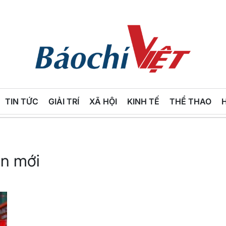
Báo
Chí
TIN TỨC
GIẢI TRÍ
XÃ HỘI
KINH TẾ
THỂ THAO
Việt
n mới