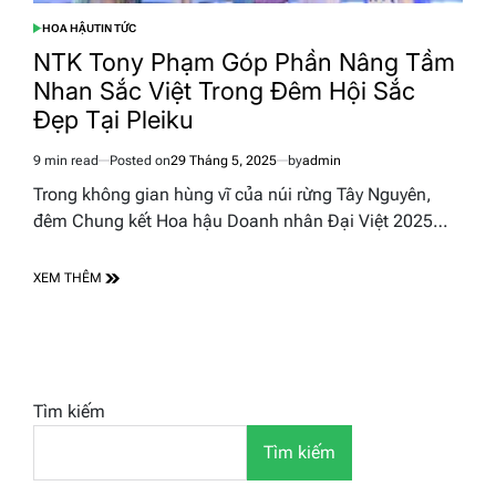
HOA HẬU
TIN TỨC
POSTED
IN
NTK Tony Phạm Góp Phần Nâng Tầm
Nhan Sắc Việt Trong Đêm Hội Sắc
Đẹp Tại Pleiku
9 min read
Posted on
29 Tháng 5, 2025
by
admin
Estimated
read
Trong không gian hùng vĩ của núi rừng Tây Nguyên,
time
đêm Chung kết Hoa hậu Doanh nhân Đại Việt 2025…
XEM THÊM
Tìm kiếm
Tìm kiếm