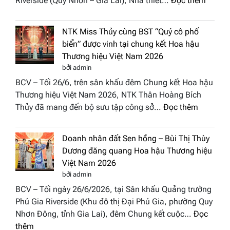
Riverside (Quy Nhơn – Gia Lai), Nhà thiết…
Đọc thêm
Hội
“Dáng
Tụ”
hoa
tại
NTK Miss Thủy cùng BST “Quý cô phố
Tháp
Global
biển” được vinh tại chung kết Hoa hậu
Cổ”
Fashion
Thương hiệu Việt Nam 2026
trở
Week
bởi admin
thành
All
BCV – Tối 26/6, trên sân khấu đêm Chung kết Hoa hậu
điểm
Stars
Thương hiệu Việt Nam 2026, NTK Thân Hoàng Bích
nhấn
2026
:
Thủy đã mang đến bộ sưu tập công sở…
Đọc thêm
nghệ
NTK
thuật
Miss
tại
Doanh nhân đất Sen hồng – Bùi Thị Thùy
Thủy
Hoa
Dương đăng quang Hoa hậu Thương hiệu
cùng
hậu
Việt Nam 2026
BST
Thươn
bởi admin
“Quý
hiệu
BCV – Tối ngày 26/6/2026, tại Sân khấu Quảng trường
cô
Việt
Phú Gia Riverside (Khu đô thị Đại Phú Gia, phường Quy
phố
Nam
Nhơn Đông, tỉnh Gia Lai), đêm Chung kết cuộc…
Đọc
biển”
2026
:
thêm
được