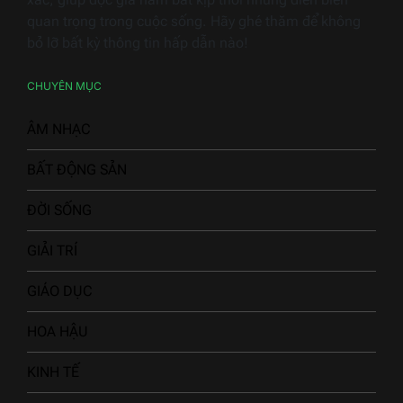
quan trọng trong cuộc sống. Hãy ghé thăm để không
bỏ lỡ bất kỳ thông tin hấp dẫn nào!
CHUYÊN MỤC
ÂM NHẠC
BẤT ĐỘNG SẢN
ĐỜI SỐNG
GIẢI TRÍ
GIÁO DỤC
HOA HẬU
KINH TẾ