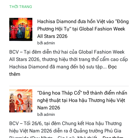
THỜI TRANG
Hachisa Diamond đưa hồn Việt vào “Đông
Phương Hội Tụ” tại Global Fashion Week
All Stars 2026
bởi admin
BCV – Tại đêm diễn thứ hai của Global Fashion Week
All Stars 2026, thương hiệu thời trang thổ cẩm cao cấp
Hachisa Diamond đã mang đến bộ sưu tập…
Đọc
:
thêm
Hachisa
Diamond
“Dáng hoa Tháp Cổ” trở thành điểm nhấn
đưa
nghệ thuật tại Hoa hậu Thương hiệu Việt
hồn
Nam 2026
Việt
bởi admin
vào
BCV – Tối 26/6, tại đêm Chung kết Hoa hậu Thương
“Đông
hiệu Việt Nam 2026 diễn ra ở Quảng trường Phú Gia
Phương
: