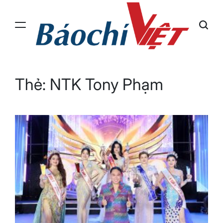
Skip
to
content
Báo
Chí
Việt
Thẻ:
NTK Tony Phạm