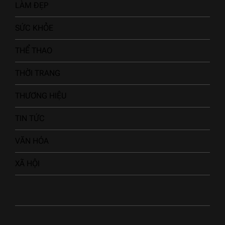
LÀM ĐẸP
SỨC KHỎE
THỂ THAO
THỜI TRANG
THƯƠNG HIỆU
TIN TỨC
VĂN HÓA
XÃ HỘI