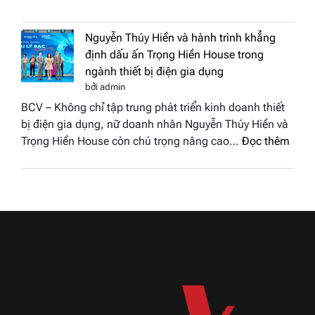
Doanh
vinh
nhân
tại
Nguyễn Thúy Hiền và hành trình khẳng
đất
chung
định dấu ấn Trọng Hiền House trong
Sen
kết
ngành thiết bị điện gia dụng
hồng
Hoa
bởi admin
–
hậu
BCV – Không chỉ tập trung phát triển kinh doanh thiết
Bùi
Thương
bị điện gia dụng, nữ doanh nhân Nguyễn Thúy Hiền và
Thị
hiệu
:
Trọng Hiền House còn chú trọng nâng cao…
Đọc thêm
Thùy
Việt
Nguy
Dương
Nam
Thúy
đăng
2026
Hiền
quang
và
Hoa
hành
hậu
trình
Thương
khẳn
hiệu
định
Việt
dấu
Nam
ấn
2026