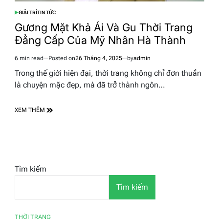
GIẢI TRÍ
TIN TỨC
POSTED
IN
Gương Mặt Khả Ái Và Gu Thời Trang
Đẳng Cấp Của Mỹ Nhân Hà Thành
6 min read
Posted on
26 Tháng 4, 2025
by
admin
Estimated
read
Trong thế giới hiện đại, thời trang không chỉ đơn thuần
time
là chuyện mặc đẹp, mà đã trở thành ngôn…
XEM THÊM
Tìm kiếm
Tìm kiếm
THỜI TRANG