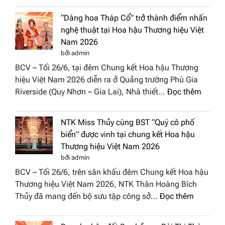
Doan
Diamond
nhân
“Dáng hoa Tháp Cổ” trở thành điểm nhấn
đưa
Hươn
nghệ thuật tại Hoa hậu Thương hiệu Việt
hồn
sắc
Nam 2026
Việt
Việt
bởi admin
vào
Nam
BCV – Tối 26/6, tại đêm Chung kết Hoa hậu Thương
“Đông
2026
hiệu Việt Nam 2026 diễn ra ở Quảng trường Phú Gia
Phương
:
Riverside (Quy Nhơn – Gia Lai), Nhà thiết…
Đọc thêm
Hội
“Dáng
Tụ”
hoa
tại
NTK Miss Thủy cùng BST “Quý cô phố
Tháp
Global
biển” được vinh tại chung kết Hoa hậu
Cổ”
Fashion
Thương hiệu Việt Nam 2026
trở
Week
bởi admin
thành
All
BCV – Tối 26/6, trên sân khấu đêm Chung kết Hoa hậu
điểm
Stars
Thương hiệu Việt Nam 2026, NTK Thân Hoàng Bích
nhấn
2026
:
Thủy đã mang đến bộ sưu tập công sở…
Đọc thêm
nghệ
NTK
thuật
Miss
tại