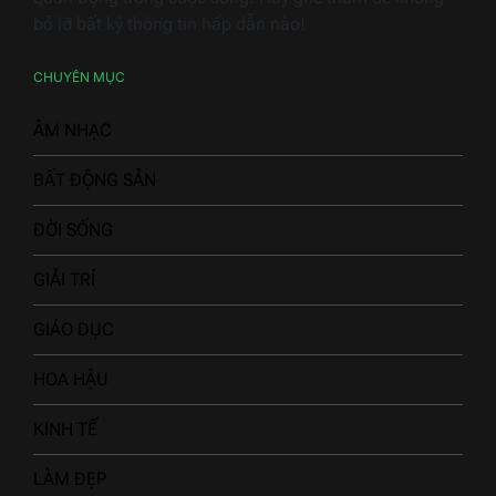
bỏ lỡ bất kỳ thông tin hấp dẫn nào!
CHUYÊN MỤC
ÂM NHẠC
BẤT ĐỘNG SẢN
ĐỜI SỐNG
GIẢI TRÍ
GIÁO DỤC
HOA HẬU
KINH TẾ
LÀM ĐẸP