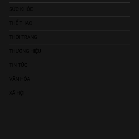
SỨC KHỎE
THỂ THAO
THỜI TRANG
THƯƠNG HIỆU
TIN TỨC
VĂN HÓA
XÃ HỘI