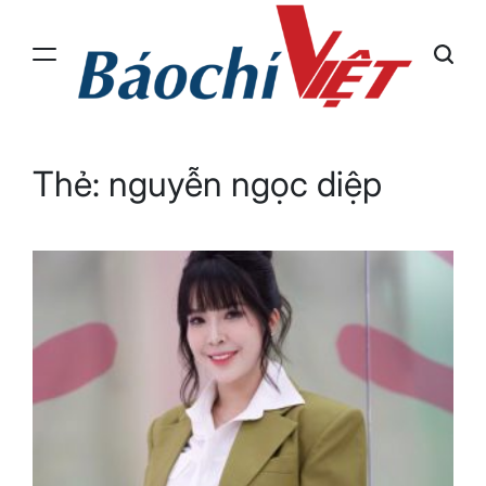
Skip
to
content
Báo
Chí
Việt
Thẻ:
nguyễn ngọc diệp