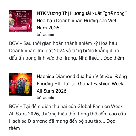
NTK Vương Thị Hương tái xuất “ghế nóng”
Hoa hậu Doanh nhân Hương sắc Việt
Nam 2026
bởi admin
BCV – Sau thời gian hoàn thành nhiệm kỳ Hoa hậu
Doanh nhân Trái đất 2024 và từng bước khẳng định
:
dấu ấn trong lĩnh vực thời trang, Nhà thiết…
Đọc thêm
NTK
Vươn
Hachisa Diamond đưa hồn Việt vào “Đông
Thị
Phương Hội Tụ” tại Global Fashion Week
Hươn
All Stars 2026
tái
bởi admin
xuất
BCV – Tại đêm diễn thứ hai của Global Fashion Week
“ghế
All Stars 2026, thương hiệu thời trang thổ cẩm cao cấp
nóng
Hachisa Diamond đã mang đến bộ sưu tập…
Đọc
Hoa
:
thêm
hậu
Hachisa