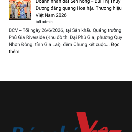
Doanh nhân đất Sen hồng – Bùi Thị Thùy
Thủy
Hoa
Dương đăng quang Hoa hậu Thương hiệu
cùng
hậu
Việt Nam 2026
BST
Thươn
bởi admin
“Quý
hiệu
BCV – Tối ngày 26/6/2026, tại Sân khấu Quảng trường
cô
Việt
Phú Gia Riverside (Khu đô thị Đại Phú Gia, phường Quy
phố
Nam
Nhơn Đông, tỉnh Gia Lai), đêm Chung kết cuộc…
Đọc
biển”
2026
:
thêm
được
Doanh
vinh
nhân
tại
đất
chung
Sen
kết
hồng
Hoa
–
hậu
Bùi
Thương
Thị
hiệu
Thùy
Việt
Dương
Nam
đăng
2026