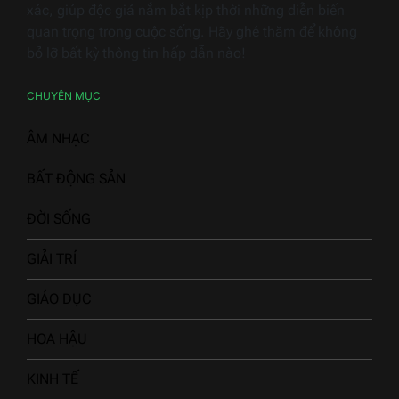
xác, giúp độc giả nắm bắt kịp thời những diễn biến
quan trọng trong cuộc sống. Hãy ghé thăm để không
bỏ lỡ bất kỳ thông tin hấp dẫn nào!
CHUYÊN MỤC
ÂM NHẠC
BẤT ĐỘNG SẢN
ĐỜI SỐNG
GIẢI TRÍ
GIÁO DỤC
HOA HẬU
KINH TẾ