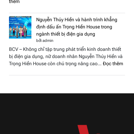
:
thêm
được
Doanh
vinh
nhân
tại
Nguyễn Thúy Hiền và hành trình khẳng
đất
chung
định dấu ấn Trọng Hiền House trong
Sen
kết
ngành thiết bị điện gia dụng
hồng
Hoa
bởi admin
–
hậu
BCV – Không chỉ tập trung phát triển kinh doanh thiết
Bùi
Thương
bị điện gia dụng, nữ doanh nhân Nguyễn Thúy Hiền và
Thị
hiệu
:
Trọng Hiền House còn chú trọng nâng cao…
Đọc thêm
Thùy
Việt
Nguy
Dương
Nam
Thúy
đăng
2026
Hiền
quang
và
Hoa
hành
hậu
trình
Thương
khẳn
hiệu
định
Việt
dấu
Nam