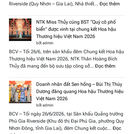
:
Riverside (Quy Nhơn – Gia Lai), Nhà thiết…
Đọc thêm
Hội
“Dáng
Tụ”
hoa
tại
NTK Miss Thủy cùng BST “Quý cô phố
Tháp
Global
biển” được vinh tại chung kết Hoa hậu
Cổ”
Fashion
Thương hiệu Việt Nam 2026
trở
Week
bởi admin
thành
All
BCV – Tối 26/6, trên sân khấu đêm Chung kết Hoa hậu
điểm
Stars
Thương hiệu Việt Nam 2026, NTK Thân Hoàng Bích
nhấn
2026
:
Thủy đã mang đến bộ sưu tập công sở…
Đọc thêm
nghệ
NTK
thuật
Miss
tại
Doanh nhân đất Sen hồng – Bùi Thị Thùy
Thủy
Hoa
Dương đăng quang Hoa hậu Thương hiệu
cùng
hậu
Việt Nam 2026
BST
Thươn
bởi admin
“Quý
hiệu
BCV – Tối ngày 26/6/2026, tại Sân khấu Quảng trường
cô
Việt
Phú Gia Riverside (Khu đô thị Đại Phú Gia, phường Quy
phố
Nam
Nhơn Đông, tỉnh Gia Lai), đêm Chung kết cuộc…
Đọc
biển”
2026