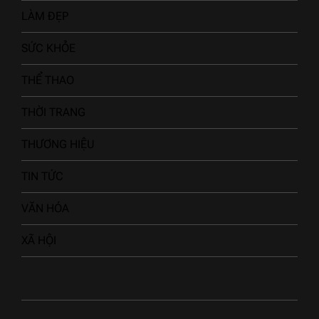
LÀM ĐẸP
SỨC KHỎE
THỂ THAO
THỜI TRANG
THƯƠNG HIỆU
TIN TỨC
VĂN HÓA
XÃ HỘI