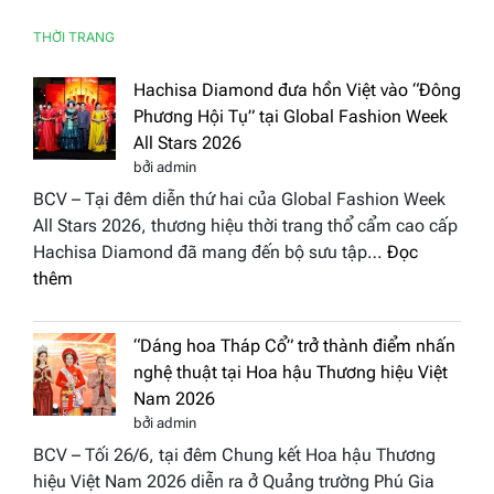
THỜI TRANG
Hachisa Diamond đưa hồn Việt vào “Đông
Phương Hội Tụ” tại Global Fashion Week
All Stars 2026
bởi admin
BCV – Tại đêm diễn thứ hai của Global Fashion Week
All Stars 2026, thương hiệu thời trang thổ cẩm cao cấp
Hachisa Diamond đã mang đến bộ sưu tập…
Đọc
:
thêm
Hachisa
Diamond
“Dáng hoa Tháp Cổ” trở thành điểm nhấn
đưa
nghệ thuật tại Hoa hậu Thương hiệu Việt
hồn
Nam 2026
Việt
bởi admin
vào
BCV – Tối 26/6, tại đêm Chung kết Hoa hậu Thương
“Đông
hiệu Việt Nam 2026 diễn ra ở Quảng trường Phú Gia
Phương