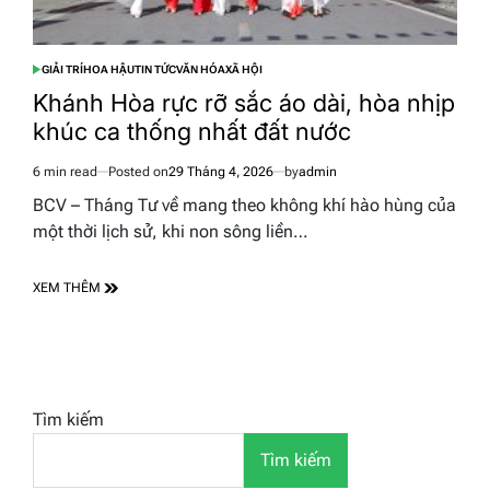
GIẢI TRÍ
HOA HẬU
TIN TỨC
VĂN HÓA
XÃ HỘI
POSTED
IN
Khánh Hòa rực rỡ sắc áo dài, hòa nhịp
khúc ca thống nhất đất nước
6 min read
Posted on
29 Tháng 4, 2026
by
admin
Estimated
read
BCV – Tháng Tư về mang theo không khí hào hùng của
time
một thời lịch sử, khi non sông liền…
XEM THÊM
Tìm kiếm
Tìm kiếm