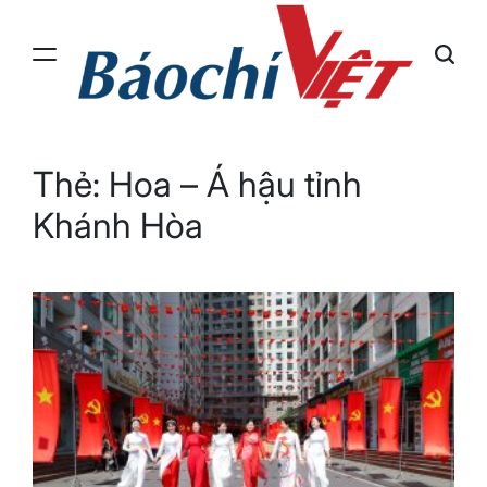
Skip
to
content
Báo
Chí
Việt
Thẻ:
Hoa – Á hậu tỉnh
Khánh Hòa