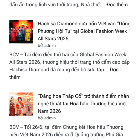
:
dấu ấn trong lĩnh vực thời trang, Nhà thiết…
Đọc thêm
NTK
Vươn
Hachisa Diamond đưa hồn Việt vào “Đông
Thị
Phương Hội Tụ” tại Global Fashion Week
Hươn
All Stars 2026
tái
bởi admin
xuất
BCV – Tại đêm diễn thứ hai của Global Fashion Week
“ghế
All Stars 2026, thương hiệu thời trang thổ cẩm cao cấp
nóng
Hachisa Diamond đã mang đến bộ sưu tập…
Đọc
Hoa
:
thêm
hậu
Hachisa
Doan
Diamond
nhân
“Dáng hoa Tháp Cổ” trở thành điểm nhấn
đưa
Hươn
nghệ thuật tại Hoa hậu Thương hiệu Việt
hồn
sắc
Nam 2026
Việt
Việt
bởi admin
vào
Nam
BCV – Tối 26/6, tại đêm Chung kết Hoa hậu Thương
“Đông
2026
hiệu Việt Nam 2026 diễn ra ở Quảng trường Phú Gia
Phương