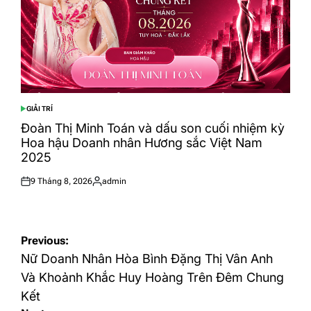
GIẢI TRÍ
POSTED
IN
Đoàn Thị Minh Toán và dấu son cuối nhiệm kỳ
Hoa hậu Doanh nhân Hương sắc Việt Nam
2025
9 Tháng 8, 2026
admin
Posted
Posted
on
by
Điều
Previous:
hướng
Nữ Doanh Nhân Hòa Bình Đặng Thị Vân Anh
bài
Và Khoảnh Khắc Huy Hoàng Trên Đêm Chung
Kết
viết