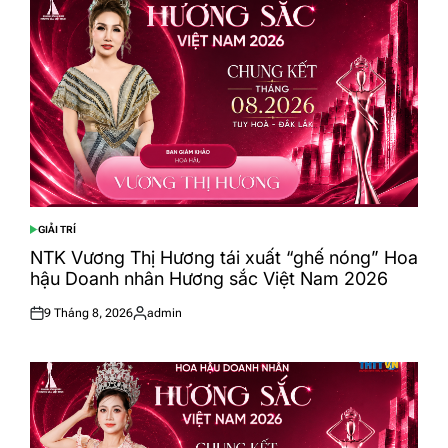
GIẢI TRÍ
POSTED
IN
NTK Vương Thị Hương tái xuất “ghế nóng” Hoa
hậu Doanh nhân Hương sắc Việt Nam 2026
9 Tháng 8, 2026
admin
Posted
Posted
on
by