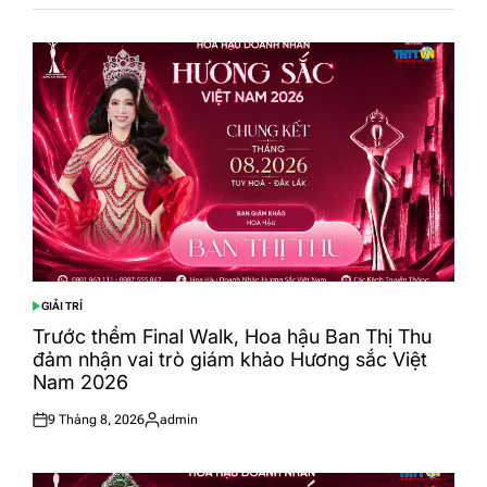
GIẢI TRÍ
POSTED
IN
Trước thềm Final Walk, Hoa hậu Ban Thị Thu
đảm nhận vai trò giám khảo Hương sắc Việt
Nam 2026
9 Tháng 8, 2026
admin
Posted
Posted
on
by