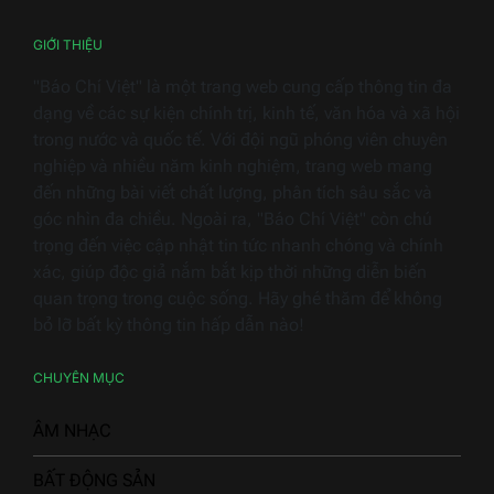
2026
GIỚI THIỆU
"Báo Chí Việt" là một trang web cung cấp thông tin đa
dạng về các sự kiện chính trị, kinh tế, văn hóa và xã hội
trong nước và quốc tế. Với đội ngũ phóng viên chuyên
nghiệp và nhiều năm kinh nghiệm, trang web mang
đến những bài viết chất lượng, phân tích sâu sắc và
góc nhìn đa chiều. Ngoài ra, "Báo Chí Việt" còn chú
trọng đến việc cập nhật tin tức nhanh chóng và chính
xác, giúp độc giả nắm bắt kịp thời những diễn biến
quan trọng trong cuộc sống. Hãy ghé thăm để không
bỏ lỡ bất kỳ thông tin hấp dẫn nào!
CHUYÊN MỤC
ÂM NHẠC
BẤT ĐỘNG SẢN