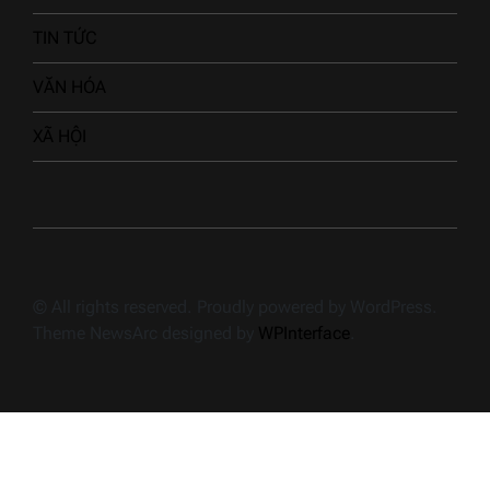
TIN TỨC
VĂN HÓA
XÃ HỘI
© All rights reserved. Proudly powered by WordPress.
Theme NewsArc designed by
WPInterface
.