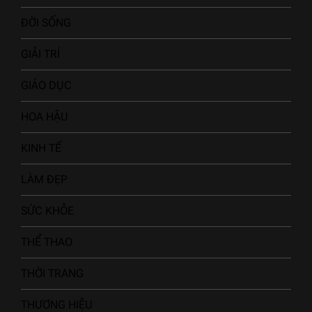
ĐỜI SỐNG
GIẢI TRÍ
GIÁO DỤC
HOA HẬU
KINH TẾ
LÀM ĐẸP
SỨC KHỎE
THỂ THAO
THỜI TRANG
THƯƠNG HIỆU