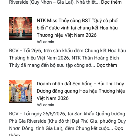
:
Riverside (Quy Nhơn – Gia Lai), Nhà thiết…
Đọc thêm
Hội
“Dáng
Tụ”
hoa
tại
NTK Miss Thủy cùng BST “Quý cô phố
Tháp
Global
biển” được vinh tại chung kết Hoa hậu
Cổ”
Fashion
Thương hiệu Việt Nam 2026
trở
Week
bởi admin
thành
All
BCV – Tối 26/6, trên sân khấu đêm Chung kết Hoa hậu
điểm
Stars
Thương hiệu Việt Nam 2026, NTK Thân Hoàng Bích
nhấn
2026
:
Thủy đã mang đến bộ sưu tập công sở…
Đọc thêm
nghệ
NTK
thuật
Miss
tại
Doanh nhân đất Sen hồng – Bùi Thị Thùy
Thủy
Hoa
Dương đăng quang Hoa hậu Thương hiệu
cùng
hậu
Việt Nam 2026
BST
Thươn
bởi admin
“Quý
hiệu
BCV – Tối ngày 26/6/2026, tại Sân khấu Quảng trường
cô
Việt
Phú Gia Riverside (Khu đô thị Đại Phú Gia, phường Quy
phố
Nam
Nhơn Đông, tỉnh Gia Lai), đêm Chung kết cuộc…
Đọc
biển”
2026
:
thêm