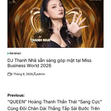
ÂM NHẠC
POSTED
IN
DJ Thanh Nhã sẵn sàng góp mặt tại Miss
Business World 2026
6 Tháng 8, 2026
admin
Posted
Posted
on
by
Điều
Previous:
hướng
“QUEEN” Hoàng Thanh Thần Thái “Sang Cực”
bài
Cùng Đôi Chân Dài Thẳng Tắp Sải Bước Trên