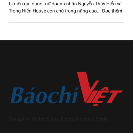
Thương
bị điện gia dụng, nữ doanh nhân Nguyễn Thúy Hiền và
Thị
hiệu
:
Trọng Hiền House còn chú trọng nâng cao…
Đọc thêm
Thùy
Việt
Nguy
Dương
Nam
Thúy
đăng
2026
Hiền
quang
và
Hoa
hành
hậu
trình
Thương
khẳn
hiệu
định
Việt
dấu
Nam
ấn
2026
Trọn
Hiền
Hous
trong
ngàn
Company: United States Entertainment & Media
thiết
bị