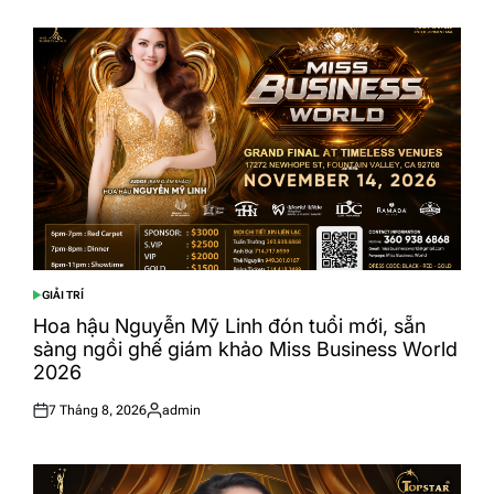
on
by
GIẢI TRÍ
POSTED
IN
Hoa hậu Nguyễn Mỹ Linh đón tuổi mới, sẵn
sàng ngồi ghế giám khảo Miss Business World
2026
7 Tháng 8, 2026
admin
Posted
Posted
on
by