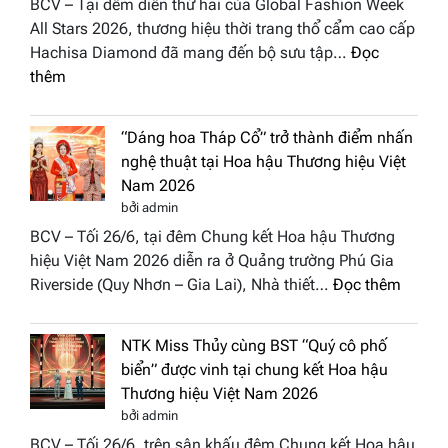
BCV – Tại đêm diễn thứ hai của Global Fashion Week
All Stars 2026, thương hiệu thời trang thổ cẩm cao cấp
Hachisa Diamond đã mang đến bộ sưu tập…
Đọc
:
thêm
Hachisa
Diamond
“Dáng hoa Tháp Cổ” trở thành điểm nhấn
đưa
nghệ thuật tại Hoa hậu Thương hiệu Việt
hồn
Nam 2026
Việt
bởi admin
vào
BCV – Tối 26/6, tại đêm Chung kết Hoa hậu Thương
“Đông
hiệu Việt Nam 2026 diễn ra ở Quảng trường Phú Gia
Phương
:
Riverside (Quy Nhơn – Gia Lai), Nhà thiết…
Đọc thêm
Hội
“Dáng
Tụ”
hoa
tại
NTK Miss Thủy cùng BST “Quý cô phố
Tháp
Global
biển” được vinh tại chung kết Hoa hậu
Cổ”
Fashion
Thương hiệu Việt Nam 2026
trở
Week
bởi admin
thành
All
BCV – Tối 26/6, trên sân khấu đêm Chung kết Hoa hậu