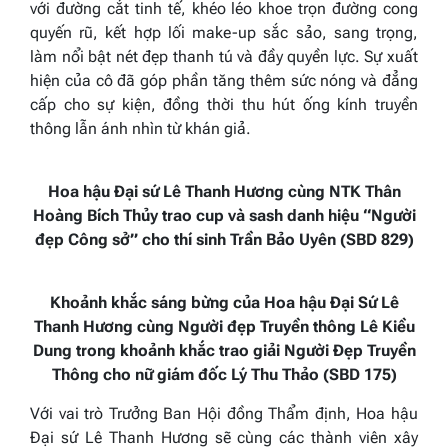
với đường cắt tinh tế, khéo léo khoe trọn đường cong
quyến rũ, kết hợp lối make-up sắc sảo, sang trọng,
làm nổi bật nét đẹp thanh tú và đầy quyền lực. Sự xuất
hiện của cô đã góp phần tăng thêm sức nóng và đẳng
cấp cho sự kiện, đồng thời thu hút ống kính truyền
thông lẫn ánh nhìn từ khán giả.
Hoa hậu Đại sứ Lê Thanh Hương cùng NTK Thân
Hoàng Bích Thủy trao cup và sash danh hiệu “Người
đẹp Công sở” cho thí sinh Trần Bảo Uyên (SBD 829)
Khoảnh khắc sáng bừng của Hoa hậu Đại Sứ Lê
Thanh Hương cùng Người đẹp Truyền thông Lê Kiều
Dung trong khoảnh khắc trao giải Người Đẹp Truyền
Thông cho nữ giám đốc Lý Thu Thảo (SBD 175)
Với vai trò Trưởng Ban Hội đồng Thẩm định, Hoa hậu
Đại sứ Lê Thanh Hương sẽ cùng các thành viên xây