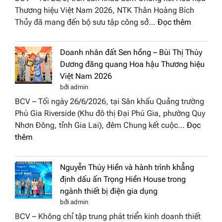
điểm
Stars
Thương hiệu Việt Nam 2026, NTK Thân Hoàng Bích
nhấn
2026
:
Thủy đã mang đến bộ sưu tập công sở…
Đọc thêm
nghệ
NTK
thuật
Miss
tại
Doanh nhân đất Sen hồng – Bùi Thị Thùy
Thủy
Hoa
Dương đăng quang Hoa hậu Thương hiệu
cùng
hậu
Việt Nam 2026
BST
Thươn
bởi admin
“Quý
hiệu
BCV – Tối ngày 26/6/2026, tại Sân khấu Quảng trường
cô
Việt
Phú Gia Riverside (Khu đô thị Đại Phú Gia, phường Quy
phố
Nam
Nhơn Đông, tỉnh Gia Lai), đêm Chung kết cuộc…
Đọc
biển”
2026
:
thêm
được
Doanh
vinh
nhân
tại
Nguyễn Thúy Hiền và hành trình khẳng
đất
chung
định dấu ấn Trọng Hiền House trong
Sen
kết
ngành thiết bị điện gia dụng
hồng
Hoa
bởi admin
–
hậu
BCV – Không chỉ tập trung phát triển kinh doanh thiết
Bùi