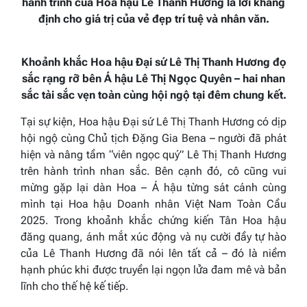
hành trình của Hoa hậu Lê Thanh Hương là lời khẳng
định cho giá trị của vẻ đẹp trí tuệ và nhân văn.
Khoảnh khắc Hoa hậu Đại sứ Lê Thị Thanh Hương đọ
sắc rạng rỡ bên Á hậu Lê Thị Ngọc Quyên – hai nhan
sắc tài sắc vẹn toàn cùng hội ngộ tại đêm chung kết.
Tại sự kiện, Hoa hậu Đại sứ Lê Thị Thanh Hương có dịp
hội ngộ cùng Chủ tịch Đặng Gia Bena – người đã phát
hiện và nâng tầm “viên ngọc quý” Lê Thị Thanh Hương
trên hành trình nhan sắc. Bên cạnh đó, cô cũng vui
mừng gặp lại dàn Hoa – Á hậu từng sát cánh cùng
mình tại Hoa hậu Doanh nhân Việt Nam Toàn Cầu
2025. Trong khoảnh khắc chứng kiến Tân Hoa hậu
đăng quang, ánh mắt xúc động và nụ cười đầy tự hào
của Lê Thanh Hương đã nói lên tất cả – đó là niềm
hạnh phúc khi được truyền lại ngọn lửa đam mê và bản
lĩnh cho thế hệ kế tiếp.