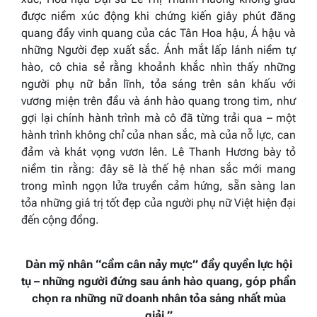
được niềm xúc động khi chứng kiến giây phút đăng
quang đầy vinh quang của các Tân Hoa hậu, Á hậu và
những Người đẹp xuất sắc. Ánh mắt lấp lánh niềm tự
hào, cô chia sẻ rằng khoảnh khắc nhìn thấy những
người phụ nữ bản lĩnh, tỏa sáng trên sân khấu với
vương miện trên đầu và ánh hào quang trong tim, như
gợi lại chính hành trình mà cô đã từng trải qua – một
hành trình không chỉ của nhan sắc, mà của nỗ lực, can
đảm và khát vọng vươn lên. Lê Thanh Hương bày tỏ
niềm tin rằng: đây sẽ là thế hệ nhan sắc mới mang
trong mình ngọn lửa truyền cảm hứng, sẵn sàng lan
tỏa những giá trị tốt đẹp của người phụ nữ Việt hiện đại
đến cộng đồng.
Dàn mỹ nhân “cầm cân nảy mực” đầy quyền lực hội
tụ – những người đứng sau ánh hào quang, góp phần
chọn ra những nữ doanh nhân tỏa sáng nhất mùa
giải.”