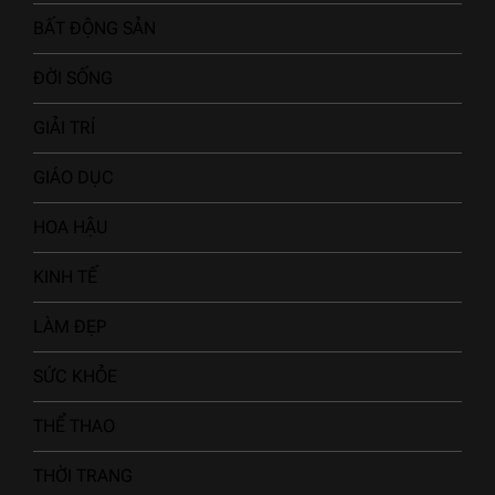
BẤT ĐỘNG SẢN
ĐỜI SỐNG
GIẢI TRÍ
GIÁO DỤC
HOA HẬU
KINH TẾ
LÀM ĐẸP
SỨC KHỎE
THỂ THAO
THỜI TRANG