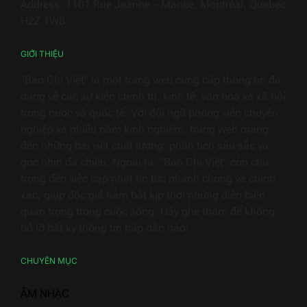
Address: 1101 Rue Jeanne – Mance, Montréal, Quebec
điện
H2Z 1W8
gia
dụng
GIỚI THIỆU
"Báo Chí Việt" là một trang web cung cấp thông tin đa
dạng về các sự kiện chính trị, kinh tế, văn hóa và xã hội
trong nước và quốc tế. Với đội ngũ phóng viên chuyên
nghiệp và nhiều năm kinh nghiệm, trang web mang
đến những bài viết chất lượng, phân tích sâu sắc và
góc nhìn đa chiều. Ngoài ra, "Báo Chí Việt" còn chú
trọng đến việc cập nhật tin tức nhanh chóng và chính
xác, giúp độc giả nắm bắt kịp thời những diễn biến
quan trọng trong cuộc sống. Hãy ghé thăm để không
bỏ lỡ bất kỳ thông tin hấp dẫn nào!
CHUYÊN MỤC
ÂM NHẠC