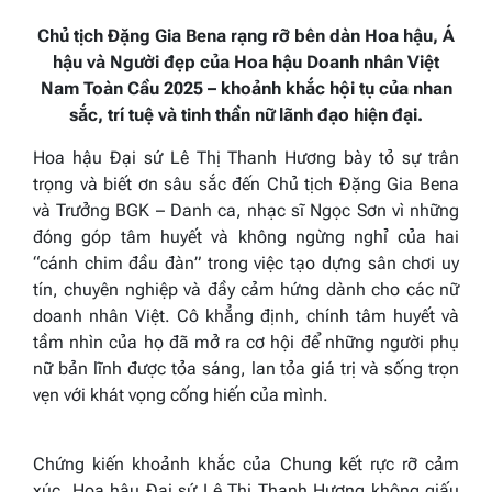
Chủ tịch Đặng Gia Bena rạng rỡ bên dàn Hoa hậu, Á
hậu và Người đẹp của Hoa hậu Doanh nhân Việt
Nam Toàn Cầu 2025 – khoảnh khắc hội tụ của nhan
sắc, trí tuệ và tinh thần nữ lãnh đạo hiện đại.
Hoa hậu Đại sứ Lê Thị Thanh Hương bày tỏ sự trân
trọng và biết ơn sâu sắc đến Chủ tịch Đặng Gia Bena
và Trưởng BGK – Danh ca, nhạc sĩ Ngọc Sơn vì những
đóng góp tâm huyết và không ngừng nghỉ của hai
“cánh chim đầu đàn” trong việc tạo dựng sân chơi uy
tín, chuyên nghiệp và đầy cảm hứng dành cho các nữ
doanh nhân Việt. Cô khẳng định, chính tâm huyết và
tầm nhìn của họ đã mở ra cơ hội để những người phụ
nữ bản lĩnh được tỏa sáng, lan tỏa giá trị và sống trọn
vẹn với khát vọng cống hiến của mình.
Chứng kiến khoảnh khắc của Chung kết rực rỡ cảm
xúc, Hoa hậu Đại sứ Lê Thị Thanh Hương không giấu