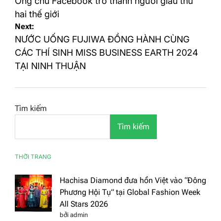
hướng
Ông chủ Facebook trở thành người giàu thứ
bài
hai thế giới
Next:
viết
NƯỚC UỐNG FUJIWA ĐỒNG HÀNH CÙNG
CÁC THÍ SINH MISS BUSINESS EARTH 2024
TẠI NINH THUẬN
Tìm kiếm
Tìm kiếm
THỜI TRANG
Hachisa Diamond đưa hồn Việt vào “Đông
Phương Hội Tụ” tại Global Fashion Week
All Stars 2026
bởi admin