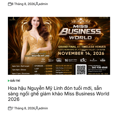
8 Tháng 8, 2026
admin
Posted
Posted
on
by
GIẢI TRÍ
POSTED
IN
Hoa hậu Nguyễn Mỹ Linh đón tuổi mới, sẵn
sàng ngồi ghế giám khảo Miss Business World
2026
7 Tháng 8, 2026
admin
Posted
Posted
on
by