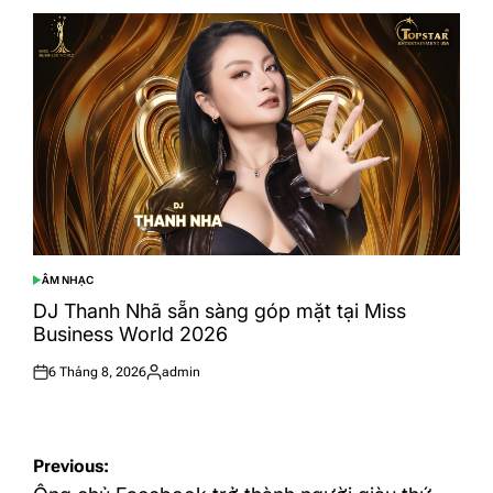
ÂM NHẠC
POSTED
IN
DJ Thanh Nhã sẵn sàng góp mặt tại Miss
Business World 2026
6 Tháng 8, 2026
admin
Posted
Posted
on
by
Điều
Previous: