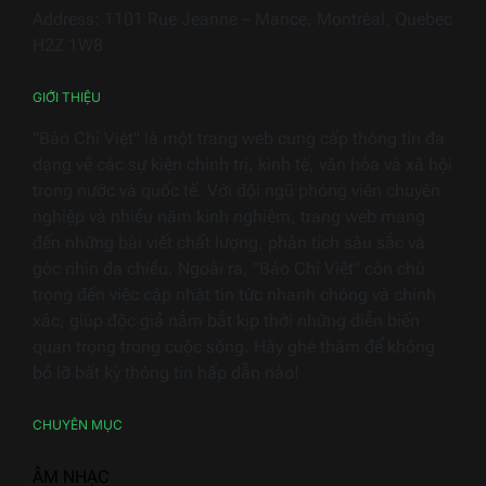
bị
Address: 1101 Rue Jeanne – Mance, Montréal, Quebec
điện
H2Z 1W8
gia
dụng
GIỚI THIỆU
"Báo Chí Việt" là một trang web cung cấp thông tin đa
dạng về các sự kiện chính trị, kinh tế, văn hóa và xã hội
trong nước và quốc tế. Với đội ngũ phóng viên chuyên
nghiệp và nhiều năm kinh nghiệm, trang web mang
đến những bài viết chất lượng, phân tích sâu sắc và
góc nhìn đa chiều. Ngoài ra, "Báo Chí Việt" còn chú
trọng đến việc cập nhật tin tức nhanh chóng và chính
xác, giúp độc giả nắm bắt kịp thời những diễn biến
quan trọng trong cuộc sống. Hãy ghé thăm để không
bỏ lỡ bất kỳ thông tin hấp dẫn nào!
CHUYÊN MỤC
ÂM NHẠC