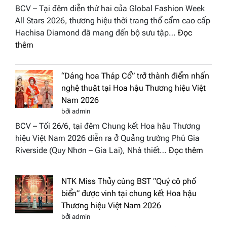
BCV – Tại đêm diễn thứ hai của Global Fashion Week
All Stars 2026, thương hiệu thời trang thổ cẩm cao cấp
Hachisa Diamond đã mang đến bộ sưu tập…
Đọc
:
thêm
Hachisa
Diamond
“Dáng hoa Tháp Cổ” trở thành điểm nhấn
đưa
nghệ thuật tại Hoa hậu Thương hiệu Việt
hồn
Nam 2026
Việt
bởi admin
vào
BCV – Tối 26/6, tại đêm Chung kết Hoa hậu Thương
“Đông
hiệu Việt Nam 2026 diễn ra ở Quảng trường Phú Gia
Phương
:
Riverside (Quy Nhơn – Gia Lai), Nhà thiết…
Đọc thêm
Hội
“Dáng
Tụ”
hoa
tại
NTK Miss Thủy cùng BST “Quý cô phố
Tháp
Global
biển” được vinh tại chung kết Hoa hậu
Cổ”
Fashion
Thương hiệu Việt Nam 2026
trở
Week
bởi admin
thành
All