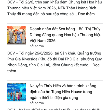
BCV – Tối 26/6, trên sân khấu đêm Chung kết Hoa hậu
điểm
Stars
Thương hiệu Việt Nam 2026, NTK Thân Hoàng Bích
nhấn
2026
:
Thủy đã mang đến bộ sưu tập công sở…
Đọc thêm
nghệ
NTK
thuật
Miss
tại
Doanh nhân đất Sen hồng – Bùi Thị Thùy
Thủy
Hoa
Dương đăng quang Hoa hậu Thương hiệu
cùng
hậu
Việt Nam 2026
BST
Thươn
bởi admin
“Quý
hiệu
BCV – Tối ngày 26/6/2026, tại Sân khấu Quảng trường
cô
Việt
Phú Gia Riverside (Khu đô thị Đại Phú Gia, phường Quy
phố
Nam
Nhơn Đông, tỉnh Gia Lai), đêm Chung kết cuộc…
Đọc
biển”
2026
:
thêm
được
Doanh
vinh
nhân
tại
Nguyễn Thúy Hiền và hành trình khẳng
đất
chung
định dấu ấn Trọng Hiền House trong
Sen
kết
ngành thiết bị điện gia dụng
hồng
Hoa
bởi admin
–
hậu