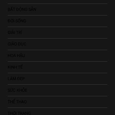
BẤT ĐỘNG SẢN
ĐỜI SỐNG
GIẢI TRÍ
GIÁO DỤC
HOA HẬU
KINH TẾ
LÀM ĐẸP
SỨC KHỎE
THỂ THAO
THỜI TRANG