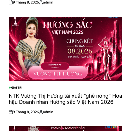
9 Tháng 8, 2026
admin
Posted
Posted
on
by
GIẢI TRÍ
POSTED
IN
NTK Vương Thị Hương tái xuất “ghế nóng” Hoa
hậu Doanh nhân Hương sắc Việt Nam 2026
9 Tháng 8, 2026
admin
Posted
Posted
on
by