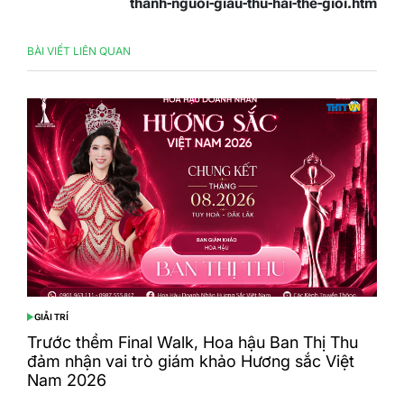
thanh-nguoi-giau-thu-hai-the-gioi.htm
BÀI VIẾT LIÊN QUAN
GIẢI TRÍ
POSTED
IN
Trước thềm Final Walk, Hoa hậu Ban Thị Thu
đảm nhận vai trò giám khảo Hương sắc Việt
Nam 2026