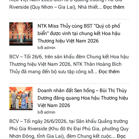
Phương
:
Riverside (Quy Nhơn – Gia Lai), Nhà thiết…
Đọc thêm
Hội
“Dáng
Tụ”
hoa
tại
NTK Miss Thủy cùng BST “Quý cô phố
Tháp
Global
biển” được vinh tại chung kết Hoa hậu
Cổ”
Fashion
Thương hiệu Việt Nam 2026
trở
Week
bởi admin
thành
All
BCV – Tối 26/6, trên sân khấu đêm Chung kết Hoa hậu
điểm
Stars
Thương hiệu Việt Nam 2026, NTK Thân Hoàng Bích
nhấn
2026
:
Thủy đã mang đến bộ sưu tập công sở…
Đọc thêm
nghệ
NTK
thuật
Miss
tại
Doanh nhân đất Sen hồng – Bùi Thị Thùy
Thủy
Hoa
Dương đăng quang Hoa hậu Thương hiệu
cùng
hậu
Việt Nam 2026
BST
Thươn
bởi admin
“Quý
hiệu
BCV – Tối ngày 26/6/2026, tại Sân khấu Quảng trường
cô
Việt
Phú Gia Riverside (Khu đô thị Đại Phú Gia, phường Quy
phố
Nam
Nhơn Đông, tỉnh Gia Lai), đêm Chung kết cuộc…
Đọc
biển”