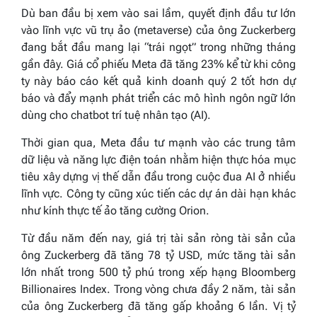
Dù ban đầu bị xem vào sai lầm, quyết định đầu tư lớn
vào lĩnh vực vũ trụ ảo (metaverse) của ông Zuckerberg
đang bắt đầu mang lại “trái ngọt” trong những tháng
gần đây. Giá cổ phiếu Meta đã tăng 23% kể từ khi công
ty này báo cáo kết quả kinh doanh quý 2 tốt hơn dự
báo và đẩy mạnh phát triển các mô hình ngôn ngữ lớn
dùng cho chatbot trí tuệ nhân tạo (AI).
Thời gian qua, Meta đầu tư mạnh vào các trung tâm
dữ liệu và năng lực điện toán nhằm hiện thực hóa mục
tiêu xây dựng vị thế dẫn đầu trong cuộc đua AI ở nhiều
lĩnh vực. Công ty cũng xúc tiến các dự án dài hạn khác
như kính thực tế ảo tăng cường Orion.
Từ đầu năm đến nay, giá trị tài sản ròng tài sản của
ông Zuckerberg đã tăng 78 tỷ USD, mức tăng tài sản
lớn nhất trong 500 tỷ phú trong xếp hạng Bloomberg
Billionaires Index. Trong vòng chưa đầy 2 năm, tài sản
của ông Zuckerberg đã tăng gấp khoảng 6 lần. Vị tỷ