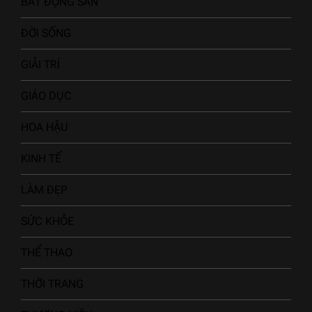
BẤT ĐỘNG SẢN
ĐỜI SỐNG
GIẢI TRÍ
GIÁO DỤC
HOA HẬU
KINH TẾ
LÀM ĐẸP
SỨC KHỎE
THỂ THAO
THỜI TRANG