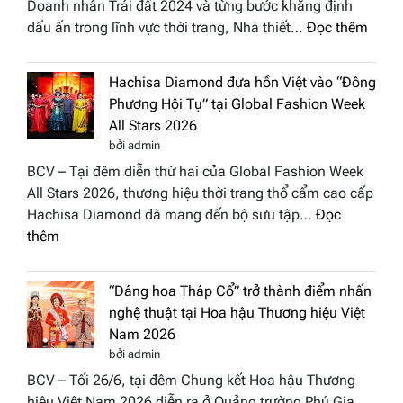
Doanh nhân Trái đất 2024 và từng bước khẳng định
:
dấu ấn trong lĩnh vực thời trang, Nhà thiết…
Đọc thêm
NTK
Vươn
Hachisa Diamond đưa hồn Việt vào “Đông
Thị
Phương Hội Tụ” tại Global Fashion Week
Hươn
All Stars 2026
tái
bởi admin
xuất
BCV – Tại đêm diễn thứ hai của Global Fashion Week
“ghế
All Stars 2026, thương hiệu thời trang thổ cẩm cao cấp
nóng
Hachisa Diamond đã mang đến bộ sưu tập…
Đọc
Hoa
:
thêm
hậu
Hachisa
Doan
Diamond
nhân
“Dáng hoa Tháp Cổ” trở thành điểm nhấn
đưa
Hươn
nghệ thuật tại Hoa hậu Thương hiệu Việt
hồn
sắc
Nam 2026
Việt
Việt
bởi admin
vào
Nam
BCV – Tối 26/6, tại đêm Chung kết Hoa hậu Thương
“Đông
2026
hiệu Việt Nam 2026 diễn ra ở Quảng trường Phú Gia