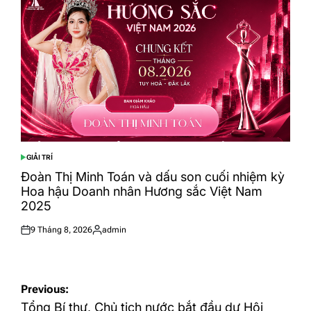
GIẢI TRÍ
POSTED
IN
Đoàn Thị Minh Toán và dấu son cuối nhiệm kỳ
Hoa hậu Doanh nhân Hương sắc Việt Nam
2025
9 Tháng 8, 2026
admin
Posted
Posted
on
by
Điều
Previous:
hướng
Tổng Bí thư, Chủ tịch nước bắt đầu dự Hội