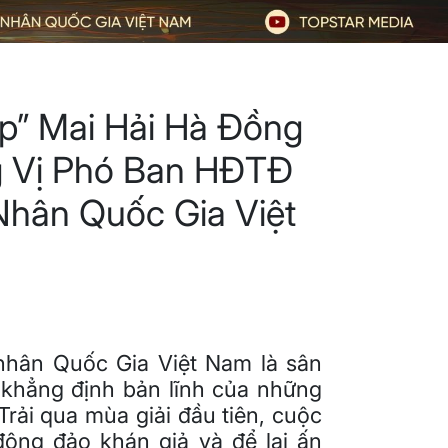
p” Mai Hải Hà Đồng
g Vị Phó Ban HĐTĐ
hân Quốc Gia Việt
nhân Quốc Gia Việt Nam là sân
 khẳng định bản lĩnh của những
rải qua mùa giải đầu tiên, cuộc
đông đảo khán giả và để lại ấn