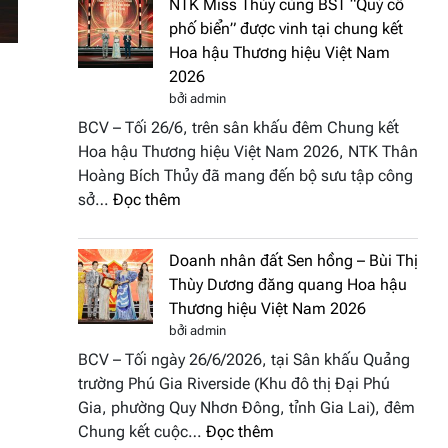
NTK Miss Thủy cùng BST “Quý cô
Tháp
Fashion
phố biển” được vinh tại chung kết
Cổ”
Week
Hoa hậu Thương hiệu Việt Nam
trở
All
2026
thành
Stars
bởi admin
điểm
2026
BCV – Tối 26/6, trên sân khấu đêm Chung kết
nhấn
Hoa hậu Thương hiệu Việt Nam 2026, NTK Thân
nghệ
Hoàng Bích Thủy đã mang đến bộ sưu tập công
thuật
:
sở…
Đọc thêm
tại
NTK
Hoa
Miss
hậu
Doanh nhân đất Sen hồng – Bùi Thị
Thủy
Thương
Thùy Dương đăng quang Hoa hậu
cùng
hiệu
Thương hiệu Việt Nam 2026
BST
Việt
bởi admin
“Quý
Nam
BCV – Tối ngày 26/6/2026, tại Sân khấu Quảng
cô
2026
trường Phú Gia Riverside (Khu đô thị Đại Phú
phố
Gia, phường Quy Nhơn Đông, tỉnh Gia Lai), đêm
biển”
:
Chung kết cuộc…
Đọc thêm
được