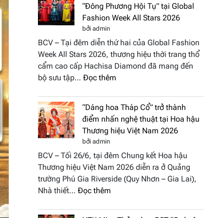
“Đông Phương Hội Tụ” tại Global
Fashion Week All Stars 2026
bởi admin
BCV – Tại đêm diễn thứ hai của Global Fashion
Week All Stars 2026, thương hiệu thời trang thổ
cẩm cao cấp Hachisa Diamond đã mang đến
:
bộ sưu tập…
Đọc thêm
Hachisa
Diamond
“Dáng hoa Tháp Cổ” trở thành
đưa
điểm nhấn nghệ thuật tại Hoa hậu
hồn
Thương hiệu Việt Nam 2026
Việt
bởi admin
vào
BCV – Tối 26/6, tại đêm Chung kết Hoa hậu
“Đông
Thương hiệu Việt Nam 2026 diễn ra ở Quảng
Phương
trường Phú Gia Riverside (Quy Nhơn – Gia Lai),
Hội
:
Nhà thiết…
Đọc thêm
Tụ”
“Dáng
tại
hoa
Global