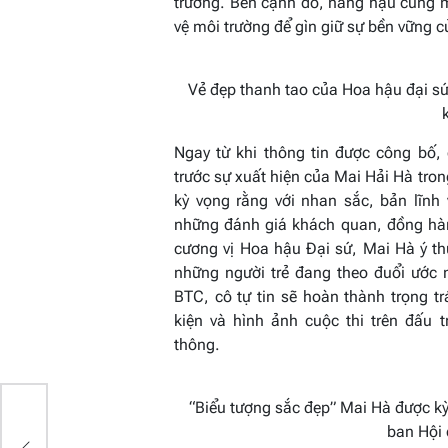
trường. Bên cạnh đó, nàng hậu cũng
vệ môi trường để gìn giữ sự bền vững c
Vẻ đẹp thanh tao của Hoa hậu đại sứ
Ngay từ khi thông tin được công bố,
trước sự xuất hiện của Mai Hải Hà tro
kỳ vọng rằng với nhan sắc, bản lĩn
những đánh giá khách quan, đồng hành
cương vị Hoa hậu Đại sứ, Mai Hà ý t
những người trẻ đang theo đuổi ước 
BTC, cô tự tin sẽ hoàn thành trọng 
kiện và hình ảnh cuộc thi trên đấu 
thông.
“
Biểu tượng sắc đẹp
” Mai Hà
được kỳ
ban Hội