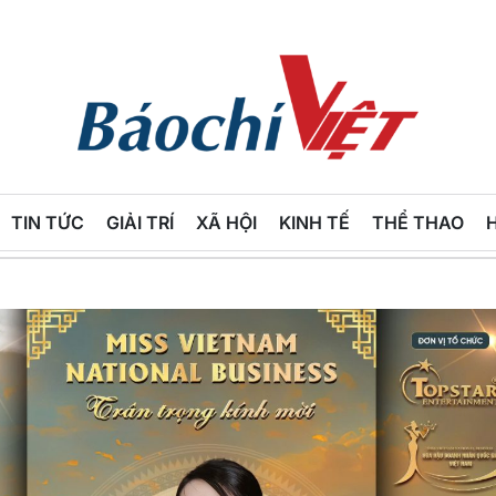
Báo
Chí
TIN TỨC
GIẢI TRÍ
XÃ HỘI
KINH TẾ
THỂ THAO
Việt