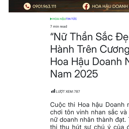
HOA HẬU
TIN TỨC
POSTED
IN
7 min read
Estimated
“Nữ Thần Sắc Đẹ
read
time
Hành Trên Cươn
Hoa Hậu Doanh N
Nam 2025
LƯỢT XEM:
787
Cuộc thi Hoa hậu Doanh 
chơi tôn vinh nhan sắc và
nữ doanh nhân thành đạt. T
thi thu hút sự chú ý của 