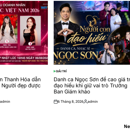
GIẢI TRÍ
POSTED
IN
n Thanh Hóa dẫn
Danh ca Ngọc Sơn đề cao giá tr
n Người đẹp được
đạo hiếu khi giữ vai trò Trưởng
Ban Giám khảo
admin
6 Tháng 8, 2026
admin
sted
Posted
Posted
on
by
Ne