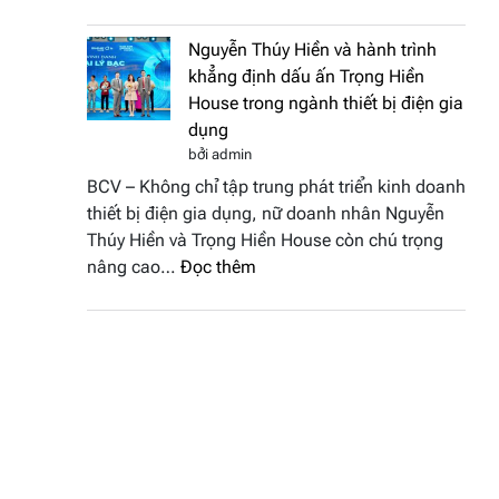
Doanh
vinh
nhân
tại
Nguyễn Thúy Hiền và hành trình
đất
chung
khẳng định dấu ấn Trọng Hiền
Sen
kết
House trong ngành thiết bị điện gia
hồng
Hoa
dụng
–
hậu
bởi admin
Bùi
Thương
BCV – Không chỉ tập trung phát triển kinh doanh
Thị
hiệu
thiết bị điện gia dụng, nữ doanh nhân Nguyễn
Thùy
Việt
Thúy Hiền và Trọng Hiền House còn chú trọng
Dương
Nam
:
nâng cao…
Đọc thêm
đăng
2026
Nguyễn
quang
Thúy
Hoa
Hiền
hậu
và
Thương
hành
hiệu
trình
Việt
khẳng
Nam
định
2026