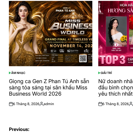
ÂM NHẠC
GIẢI TRÍ
POSTED
POSTED
IN
IN
Giọng ca Gen Z Phan Tú Anh sẵn
Nữ doanh nhâ
sàng tỏa sáng tại sân khấu Miss
đầu bình chọ
Business World 2026
yêu thích nhất
6 Tháng 8, 2026
admin
6 Tháng 8, 2026
Posted
Posted
Posted
Po
on
by
on
by
Điều
Previous: