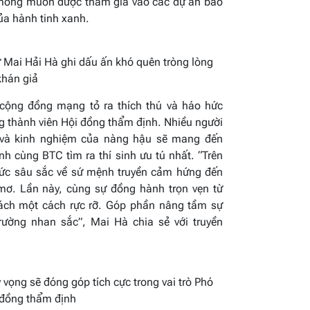
 mong muốn được tham gia vào các dự án bảo
ủa hành tinh xanh.
 Mai Hải Hà ghi dấu ấn khó quên tròng lòng
khán giả
 cộng đồng mạng tỏ ra thích thú và háo hức
ng thành viên Hội đồng thẩm định. Nhiều người
h và kinh nghiệm của nàng hậu sẽ mang đến
 cùng BTC tìm ra thí sinh ưu tú nhất. “
Trên
hức sâu sắc về sứ mệnh truyền cảm hứng đến
mơ. Lần này, cùng sự đồng hành trọn vẹn từ
trách một cách rực rỡ. Góp phần nâng tầm sự
trường nhan sắc
”, Mai Hà chia sẻ với truyền
 vọng sẽ đóng góp tích cực
trong vai trò Phó
 đồng thẩm định