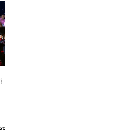
ị
xt: