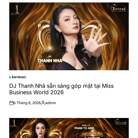
ÂM NHẠC
POSTED
IN
DJ Thanh Nhã sẵn sàng góp mặt tại Miss
Business World 2026
6 Tháng 8, 2026
admin
Posted
Posted
on
by