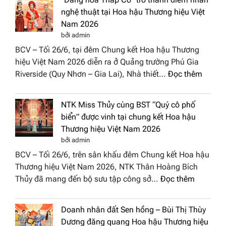
đưa
nghệ thuật tại Hoa hậu Thương hiệu Việt
hồn
Nam 2026
Việt
bởi admin
vào
BCV – Tối 26/6, tại đêm Chung kết Hoa hậu Thương
“Đông
hiệu Việt Nam 2026 diễn ra ở Quảng trường Phú Gia
Phương
:
Riverside (Quy Nhơn – Gia Lai), Nhà thiết…
Đọc thêm
Hội
“Dáng
Tụ”
hoa
tại
NTK Miss Thủy cùng BST “Quý cô phố
Tháp
Global
biển” được vinh tại chung kết Hoa hậu
Cổ”
Fashion
Thương hiệu Việt Nam 2026
trở
Week
bởi admin
thành
All
BCV – Tối 26/6, trên sân khấu đêm Chung kết Hoa hậu
điểm
Stars
Thương hiệu Việt Nam 2026, NTK Thân Hoàng Bích
nhấn
2026
:
Thủy đã mang đến bộ sưu tập công sở…
Đọc thêm
nghệ
NTK
thuật
Miss
tại
Doanh nhân đất Sen hồng – Bùi Thị Thùy
Thủy
Hoa
Dương đăng quang Hoa hậu Thương hiệu