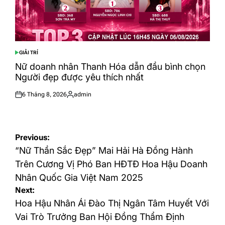
GIẢI TRÍ
POSTED
IN
Nữ doanh nhân Thanh Hóa dẫn đầu bình chọn
Người đẹp được yêu thích nhất
6 Tháng 8, 2026
admin
Posted
Posted
on
by
Điều
Previous:
hướng
“Nữ Thần Sắc Đẹp” Mai Hải Hà Đồng Hành
bài
Trên Cương Vị Phó Ban HĐTĐ Hoa Hậu Doanh
Nhân Quốc Gia Việt Nam 2025
viết
Next:
Hoa Hậu Nhân Ái Đào Thị Ngân Tâm Huyết Với
Vai Trò Trưởng Ban Hội Đồng Thẩm Định