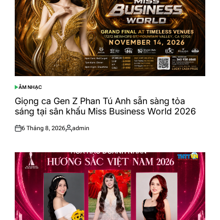
ÂM NHẠC
POSTED
IN
Giọng ca Gen Z Phan Tú Anh sẵn sàng tỏa
sáng tại sân khấu Miss Business World 2026
6 Tháng 8, 2026
admin
Posted
Posted
on
by