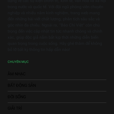
dạng về các sự kiện chính trị, kinh tế, văn hóa và xã hội
trong nước và quốc tế. Với đội ngũ phóng viên chuyên
nghiệp và nhiều năm kinh nghiệm, trang web mang
đến những bài viết chất lượng, phân tích sâu sắc và
góc nhìn đa chiều. Ngoài ra, "Báo Chí Việt" còn chú
trọng đến việc cập nhật tin tức nhanh chóng và chính
xác, giúp độc giả nắm bắt kịp thời những diễn biến
quan trọng trong cuộc sống. Hãy ghé thăm để không
bỏ lỡ bất kỳ thông tin hấp dẫn nào!
CHUYÊN MỤC
ÂM NHẠC
BẤT ĐỘNG SẢN
ĐỜI SỐNG
GIẢI TRÍ