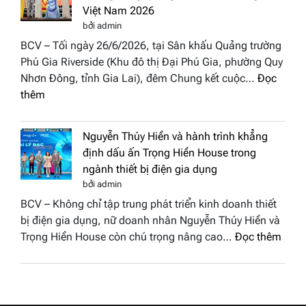
cùng
hậu
Việt Nam 2026
BST
Thươn
bởi admin
“Quý
hiệu
BCV – Tối ngày 26/6/2026, tại Sân khấu Quảng trường
cô
Việt
Phú Gia Riverside (Khu đô thị Đại Phú Gia, phường Quy
phố
Nam
Nhơn Đông, tỉnh Gia Lai), đêm Chung kết cuộc…
Đọc
biển”
2026
:
thêm
được
Doanh
vinh
nhân
tại
Nguyễn Thúy Hiền và hành trình khẳng
đất
chung
định dấu ấn Trọng Hiền House trong
Sen
kết
ngành thiết bị điện gia dụng
hồng
Hoa
bởi admin
–
hậu
BCV – Không chỉ tập trung phát triển kinh doanh thiết
Bùi
Thương
bị điện gia dụng, nữ doanh nhân Nguyễn Thúy Hiền và
Thị
hiệu
:
Trọng Hiền House còn chú trọng nâng cao…
Đọc thêm
Thùy
Việt
Nguy
Dương
Nam
Thúy
đăng
2026
Hiền
quang
và