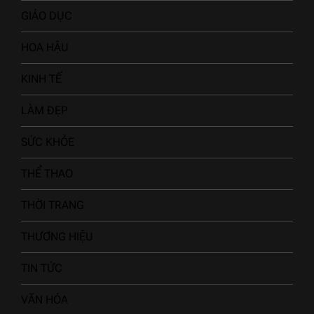
GIÁO DỤC
HOA HẬU
KINH TẾ
LÀM ĐẸP
SỨC KHỎE
THỂ THAO
THỜI TRANG
THƯƠNG HIỆU
TIN TỨC
VĂN HÓA