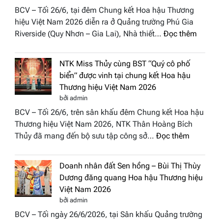
vào
Nam
BCV – Tối 26/6, tại đêm Chung kết Hoa hậu Thương
“Đông
2026
hiệu Việt Nam 2026 diễn ra ở Quảng trường Phú Gia
Phương
:
Riverside (Quy Nhơn – Gia Lai), Nhà thiết…
Đọc thêm
Hội
“Dáng
Tụ”
hoa
tại
NTK Miss Thủy cùng BST “Quý cô phố
Tháp
Global
biển” được vinh tại chung kết Hoa hậu
Cổ”
Fashion
Thương hiệu Việt Nam 2026
trở
Week
bởi admin
thành
All
BCV – Tối 26/6, trên sân khấu đêm Chung kết Hoa hậu
điểm
Stars
Thương hiệu Việt Nam 2026, NTK Thân Hoàng Bích
nhấn
2026
:
Thủy đã mang đến bộ sưu tập công sở…
Đọc thêm
nghệ
NTK
thuật
Miss
tại
Doanh nhân đất Sen hồng – Bùi Thị Thùy
Thủy
Hoa
Dương đăng quang Hoa hậu Thương hiệu
cùng
hậu
Việt Nam 2026
BST
Thươn
bởi admin
“Quý
hiệu
BCV – Tối ngày 26/6/2026, tại Sân khấu Quảng trường
cô