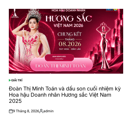
on
by
GIẢI TRÍ
POSTED
IN
Đoàn Thị Minh Toán và dấu son cuối nhiệm kỳ
Hoa hậu Doanh nhân Hương sắc Việt Nam
2025
9 Tháng 8, 2026
admin
Posted
Posted
on
by