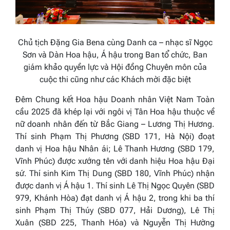
Chủ tịch Đặng Gia Bena cùng Danh ca – nhạc sĩ Ngọc
Sơn và Dàn Hoa hậu, Á hậu trong Ban tổ chức, Ban
giám khảo quyền lực và Hội đồng Chuyên môn của
cuộc thi cũng như các Khách mời đặc biệt
Đêm Chung kết Hoa hậu Doanh nhân Việt Nam Toàn
cầu 2025 đã khép lại với ngôi vị Tân Hoa hậu thuộc về
nữ doanh nhân đến từ Bắc Giang – Lương Thị Hương.
Thí sinh Phạm Thị Phương (SBD 171, Hà Nội) đoạt
danh vị Hoa hậu Nhân ái; Lê Thanh Hương (SBD 179,
Vĩnh Phúc) được xướng tên với danh hiệu Hoa hậu Đại
sứ. Thí sinh Kim Thị Dung (SBD 180, Vĩnh Phúc) nhận
được danh vị Á hậu 1. Thí sinh Lê Thị Ngọc Quyên (SBD
979, Khánh Hòa) đạt danh vị Á hậu 2, trong khi ba thí
sinh Phạm Thị Thúy (SBD 077, Hải Dương), Lê Thị
Xuân (SBD 225, Thanh Hóa) và Nguyễn Thị Hường