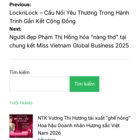
Điều
Previous:
hướng
LocknLock – Cầu Nối Yêu Thương Trong Hành
bài
Trình Gắn Kết Cộng Đồng
Next:
viết
Người đẹp Phạm Thị Hồng hóa “nàng thơ” tại
chung kết Miss Vietnam Global Business 2025
Tìm kiếm
Tìm kiếm
THỜI TRANG
NTK Vương Thị Hương tái xuất “ghế nóng”
Hoa hậu Doanh nhân Hương sắc Việt
Nam 2026
bởi admin