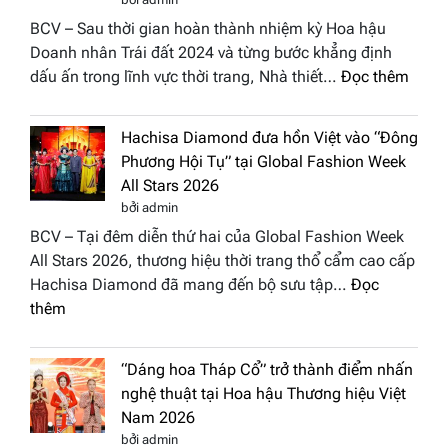
BCV – Sau thời gian hoàn thành nhiệm kỳ Hoa hậu
Doanh nhân Trái đất 2024 và từng bước khẳng định
:
dấu ấn trong lĩnh vực thời trang, Nhà thiết…
Đọc thêm
NTK
Vươn
Hachisa Diamond đưa hồn Việt vào “Đông
Thị
Phương Hội Tụ” tại Global Fashion Week
Hươn
All Stars 2026
tái
bởi admin
xuất
BCV – Tại đêm diễn thứ hai của Global Fashion Week
“ghế
All Stars 2026, thương hiệu thời trang thổ cẩm cao cấp
nóng
Hachisa Diamond đã mang đến bộ sưu tập…
Đọc
Hoa
:
thêm
hậu
Hachisa
Doan
Diamond
nhân
“Dáng hoa Tháp Cổ” trở thành điểm nhấn
đưa
Hươn
nghệ thuật tại Hoa hậu Thương hiệu Việt
hồn
sắc
Nam 2026
Việt
Việt
bởi admin