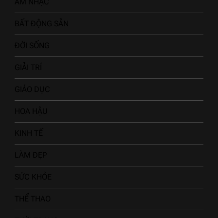
ÂM NHẠC
BẤT ĐỘNG SẢN
ĐỜI SỐNG
GIẢI TRÍ
GIÁO DỤC
HOA HẬU
KINH TẾ
LÀM ĐẸP
SỨC KHỎE
THỂ THAO