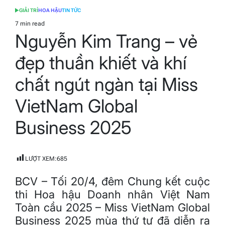
GIẢI TRÍ
HOA HẬU
TIN TỨC
POSTED
IN
7 min read
Estimated
Nguyễn Kim Trang – vẻ
read
time
đẹp thuần khiết và khí
chất ngút ngàn tại Miss
VietNam Global
Business 2025
LƯỢT XEM:
685
BCV – Tối 20/4, đêm Chung kết cuộc
thi Hoa hậu Doanh nhân Việt Nam
Toàn cầu 2025 – Miss VietNam Global
Business 2025 mùa thứ tư đã diễn ra