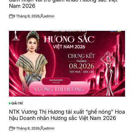
Nam 2026
9 Tháng 8, 2026
admin
Posted
Posted
on
by
GIẢI TRÍ
POSTED
IN
NTK Vương Thị Hương tái xuất “ghế nóng” Hoa
hậu Doanh nhân Hương sắc Việt Nam 2026
9 Tháng 8, 2026
admin
Posted
Posted