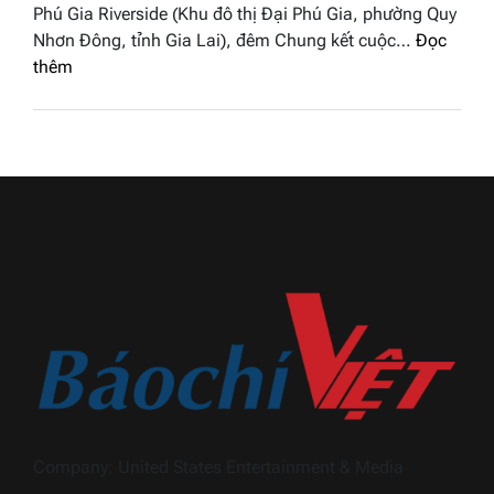
Việt
Phú Gia Riverside (Khu đô thị Đại Phú Gia, phường Quy
phố
Nam
Nhơn Đông, tỉnh Gia Lai), đêm Chung kết cuộc…
Đọc
biển”
2026
:
thêm
được
Doanh
vinh
nhân
tại
đất
chung
Sen
kết
hồng
Hoa
–
hậu
Bùi
Thương
Thị
hiệu
Thùy
Việt
Dương
Nam
đăng
2026
quang
Hoa
hậu
Thương
Company: United States Entertainment & Media
hiệu