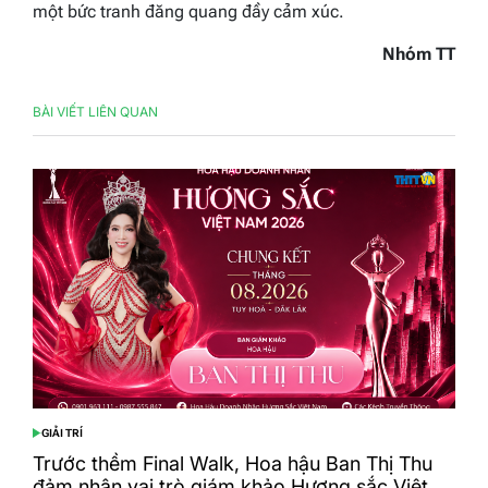
một bức tranh đăng quang đầy cảm xúc.
Nhóm TT
BÀI VIẾT LIÊN QUAN
GIẢI TRÍ
POSTED
IN
Trước thềm Final Walk, Hoa hậu Ban Thị Thu
đảm nhận vai trò giám khảo Hương sắc Việt