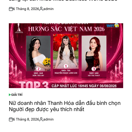
6 Tháng 8, 2026
admin
Posted
Posted
on
by
GIẢI TRÍ
POSTED
IN
Nữ doanh nhân Thanh Hóa dẫn đầu bình chọn
Người đẹp được yêu thích nhất
6 Tháng 8, 2026
admin
Posted
Posted
on
by