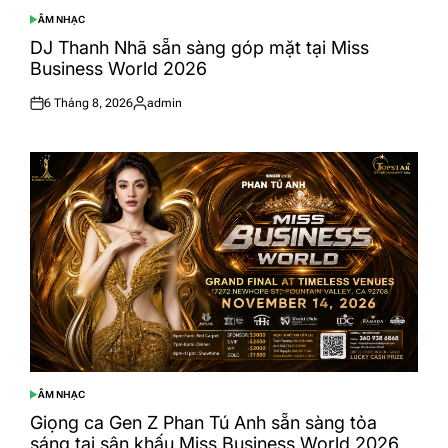
ÂM NHẠC
POSTED
IN
DJ Thanh Nhã sẵn sàng góp mặt tại Miss
Business World 2026
6 Tháng 8, 2026
admin
Posted
Posted
on
by
ÂM NHẠC
POSTED
IN
Giọng ca Gen Z Phan Tú Anh sẵn sàng tỏa
sáng tại sân khấu Miss Business World 2026