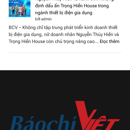
đất
chung
định dấu ấn Trọng Hiền House trong
Sen
kết
ngành thiết bị điện gia dụng
hồng
Hoa
bởi admin
–
hậu
BCV – Không chỉ tập trung phát triển kinh doanh thiết
Bùi
Thương
bị điện gia dụng, nữ doanh nhân Nguyễn Thúy Hiền và
Thị
hiệu
:
Trọng Hiền House còn chú trọng nâng cao…
Đọc thêm
Thùy
Việt
Nguy
Dương
Nam
Thúy
đăng
2026
Hiền
quang
và
Hoa
hành
hậu
trình
Thương
khẳn
hiệu
định
Việt
dấu
Nam
ấn
2026
Trọn
Hiền