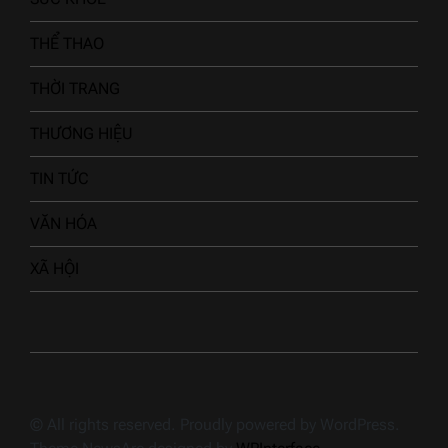
THỂ THAO
THỜI TRANG
THƯƠNG HIỆU
TIN TỨC
VĂN HÓA
XÃ HỘI
© All rights reserved. Proudly powered by WordPress.