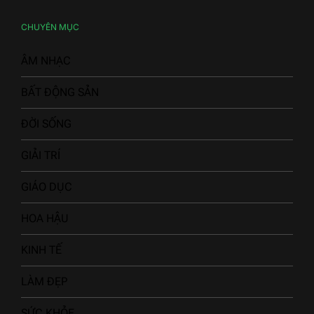
CHUYÊN MỤC
ÂM NHẠC
BẤT ĐỘNG SẢN
ĐỜI SỐNG
GIẢI TRÍ
GIÁO DỤC
HOA HẬU
KINH TẾ
LÀM ĐẸP
SỨC KHỎE