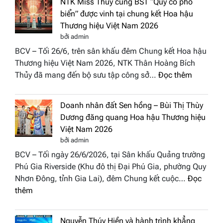
NTK Miss Thủy cùng BST “Quý cô phố
Tháp
Global
biển” được vinh tại chung kết Hoa hậu
Cổ”
Fashion
Thương hiệu Việt Nam 2026
trở
Week
bởi admin
thành
All
BCV – Tối 26/6, trên sân khấu đêm Chung kết Hoa hậu
điểm
Stars
Thương hiệu Việt Nam 2026, NTK Thân Hoàng Bích
nhấn
2026
:
Thủy đã mang đến bộ sưu tập công sở…
Đọc thêm
nghệ
NTK
thuật
Miss
tại
Doanh nhân đất Sen hồng – Bùi Thị Thùy
Thủy
Hoa
Dương đăng quang Hoa hậu Thương hiệu
cùng
hậu
Việt Nam 2026
BST
Thươn
bởi admin
“Quý
hiệu
BCV – Tối ngày 26/6/2026, tại Sân khấu Quảng trường
cô
Việt
Phú Gia Riverside (Khu đô thị Đại Phú Gia, phường Quy
phố
Nam
Nhơn Đông, tỉnh Gia Lai), đêm Chung kết cuộc…
Đọc
biển”
2026
:
thêm
được
Doanh
vinh
nhân
tại
Nguyễn Thúy Hiền và hành trình khẳng