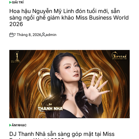
GIẢI TRÍ
POSTED
IN
Hoa hậu Nguyễn Mỹ Linh đón tuổi mới, sẵn
sàng ngồi ghế giám khảo Miss Business World
2026
7 Tháng 8, 2026
admin
Posted
Posted
on
by
ÂM NHẠC
POSTED
IN
DJ Thanh Nhã sẵn sàng góp mặt tại Miss