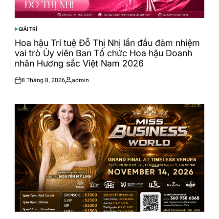
GIẢI TRÍ
POSTED
IN
Hoa hậu Trí tuệ Đỗ Thị Nhị lần đầu đảm nhiệm
vai trò Ủy viên Ban Tổ chức Hoa hậu Doanh
nhân Hương sắc Việt Nam 2026
8 Tháng 8, 2026
admin
Posted
Posted
on
by