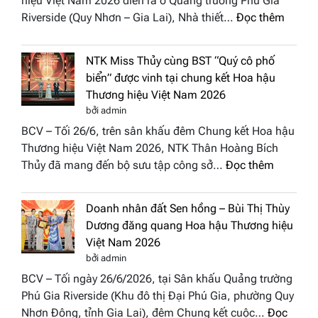
hiệu Việt Nam 2026 diễn ra ở Quảng trường Phú Gia
Phương
:
Riverside (Quy Nhơn – Gia Lai), Nhà thiết…
Đọc thêm
Hội
“Dáng
Tụ”
hoa
tại
NTK Miss Thủy cùng BST “Quý cô phố
Tháp
Global
biển” được vinh tại chung kết Hoa hậu
Cổ”
Fashion
Thương hiệu Việt Nam 2026
trở
Week
bởi admin
thành
All
BCV – Tối 26/6, trên sân khấu đêm Chung kết Hoa hậu
điểm
Stars
Thương hiệu Việt Nam 2026, NTK Thân Hoàng Bích
nhấn
2026
:
Thủy đã mang đến bộ sưu tập công sở…
Đọc thêm
nghệ
NTK
thuật
Miss
tại
Doanh nhân đất Sen hồng – Bùi Thị Thùy
Thủy
Hoa
Dương đăng quang Hoa hậu Thương hiệu
cùng
hậu
Việt Nam 2026
BST
Thươn
bởi admin
“Quý
hiệu
BCV – Tối ngày 26/6/2026, tại Sân khấu Quảng trường
cô
Việt
Phú Gia Riverside (Khu đô thị Đại Phú Gia, phường Quy
phố
Nam
Nhơn Đông, tỉnh Gia Lai), đêm Chung kết cuộc…
Đọc
biển”