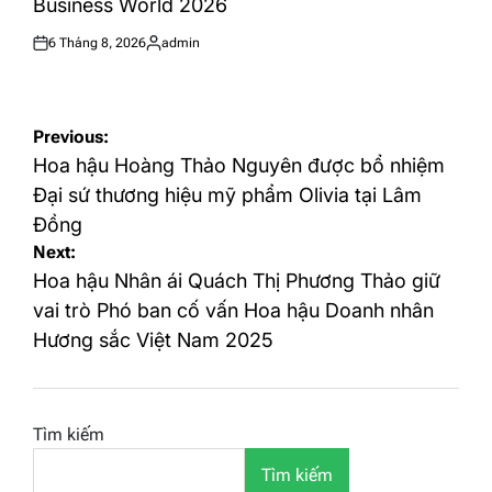
Business World 2026
6 Tháng 8, 2026
admin
Posted
Posted
on
by
Điều
Previous:
hướng
Hoa hậu Hoàng Thảo Nguyên được bổ nhiệm
bài
Đại sứ thương hiệu mỹ phẩm Olivia tại Lâm
Đồng
viết
Next:
Hoa hậu Nhân ái Quách Thị Phương Thảo giữ
vai trò Phó ban cố vấn Hoa hậu Doanh nhân
Hương sắc Việt Nam 2025
Tìm kiếm
Tìm kiếm