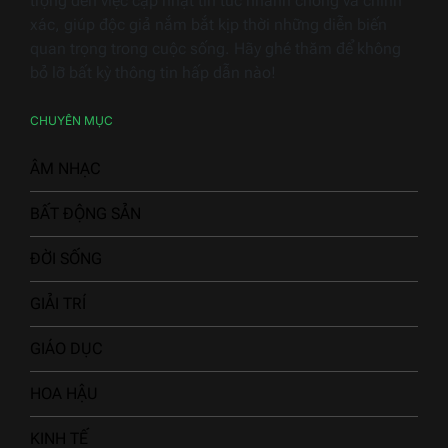
trọng đến việc cập nhật tin tức nhanh chóng và chính
xác, giúp độc giả nắm bắt kịp thời những diễn biến
quan trọng trong cuộc sống. Hãy ghé thăm để không
bỏ lỡ bất kỳ thông tin hấp dẫn nào!
CHUYÊN MỤC
ÂM NHẠC
BẤT ĐỘNG SẢN
ĐỜI SỐNG
GIẢI TRÍ
GIÁO DỤC
HOA HẬU
KINH TẾ