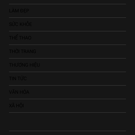
LÀM ĐẸP
SỨC KHỎE
THỂ THAO
THỜI TRANG
THƯƠNG HIỆU
TIN TỨC
VĂN HÓA
XÃ HỘI