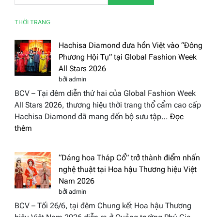
THỜI TRANG
Hachisa Diamond đưa hồn Việt vào “Đông
Phương Hội Tụ” tại Global Fashion Week
All Stars 2026
bởi admin
BCV – Tại đêm diễn thứ hai của Global Fashion Week
All Stars 2026, thương hiệu thời trang thổ cẩm cao cấp
Hachisa Diamond đã mang đến bộ sưu tập…
Đọc
:
thêm
Hachisa
Diamond
“Dáng hoa Tháp Cổ” trở thành điểm nhấn
đưa
nghệ thuật tại Hoa hậu Thương hiệu Việt
hồn
Nam 2026
Việt
bởi admin
vào
BCV – Tối 26/6, tại đêm Chung kết Hoa hậu Thương
“Đông