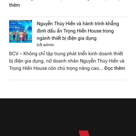
2026
:
thêm
được
Doanh
vinh
nhân
tại
Nguyễn Thúy Hiền và hành trình khẳng
đất
chung
định dấu ấn Trọng Hiền House trong
Sen
kết
ngành thiết bị điện gia dụng
hồng
Hoa
bởi admin
–
hậu
BCV – Không chỉ tập trung phát triển kinh doanh thiết
Bùi
Thương
bị điện gia dụng, nữ doanh nhân Nguyễn Thúy Hiền và
Thị
hiệu
:
Trọng Hiền House còn chú trọng nâng cao…
Đọc thêm
Thùy
Việt
Nguy
Dương
Nam
Thúy
đăng
2026
Hiền
quang
và
Hoa
hành
hậu
trình
Thương
khẳn
hiệu
định
Việt
dấu
Nam