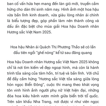
ban cố vấn hứa hẹn mang đến làn gió mới, truyền cảm
hứng cho dàn thí sinh năm nay. Hình ảnh một hoa hậu
vừa bản lĩnh kinh doanh, vừa giàu lòng nhân ái chính
là biểu tượng đẹp, góp phần làm nên thành công và
dấu ấn đặc biệt cho mùa giải Hoa hậu Doanh nhân
Hương sắc Việt Nam 2025.
Hoa hậu Nhân ái Quách Thị Phương Thảo sẽ có lần
đầu tiên ngồi “ghế nóng” kể từ sau đăng quang
Hoa hậu Doanh nhân Hương sắc Việt Nam 2025 không
chỉ là nơi tìm kiếm vẻ đẹp ngoại hình, mà còn là hành
trình tỏa sáng của tâm hồn, trí tuệ và bản lĩnh. Với chủ
đề đầy cảm hứng
“Hương sắc Việt tỏa sáng giữa lòng
hòn ngọc Biển Đông”
, cuộc thi mang theo khát vọng
tôn vinh hình ảnh người phụ nữ Việt hiện đại, những
đóa hoa kiêu hãnh vươn mình giữa biển trời tổ quốc.
Trên sân khấu Nha Trang, nơi được ví như viên ngọc