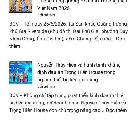
Dương đăng quang Hoa hậu Thương hiệu
cùng
hậu
Việt Nam 2026
BST
Thươn
bởi admin
“Quý
hiệu
BCV – Tối ngày 26/6/2026, tại Sân khấu Quảng trường
cô
Việt
Phú Gia Riverside (Khu đô thị Đại Phú Gia, phường Quy
phố
Nam
Nhơn Đông, tỉnh Gia Lai), đêm Chung kết cuộc…
Đọc
biển”
2026
:
thêm
được
Doanh
vinh
nhân
tại
Nguyễn Thúy Hiền và hành trình khẳng
đất
chung
định dấu ấn Trọng Hiền House trong
Sen
kết
ngành thiết bị điện gia dụng
hồng
Hoa
bởi admin
–
hậu
BCV – Không chỉ tập trung phát triển kinh doanh thiết
Bùi
Thương
bị điện gia dụng, nữ doanh nhân Nguyễn Thúy Hiền và
Thị
hiệu
:
Trọng Hiền House còn chú trọng nâng cao…
Đọc thêm
Thùy
Việt
Nguy
Dương
Nam
Thúy
đăng
2026
Hiền
quang