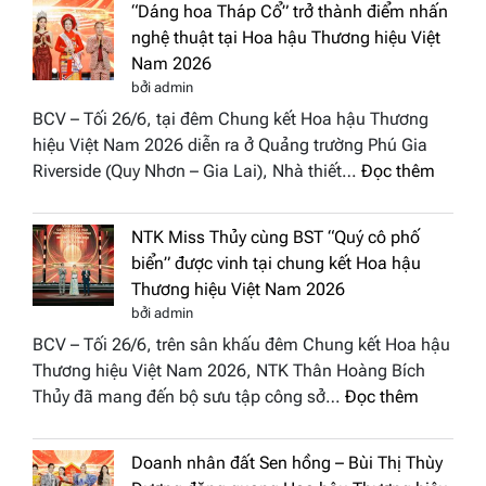
“Dáng hoa Tháp Cổ” trở thành điểm nhấn
đưa
nghệ thuật tại Hoa hậu Thương hiệu Việt
hồn
Nam 2026
Việt
bởi admin
vào
BCV – Tối 26/6, tại đêm Chung kết Hoa hậu Thương
“Đông
hiệu Việt Nam 2026 diễn ra ở Quảng trường Phú Gia
Phương
:
Riverside (Quy Nhơn – Gia Lai), Nhà thiết…
Đọc thêm
Hội
“Dáng
Tụ”
hoa
tại
NTK Miss Thủy cùng BST “Quý cô phố
Tháp
Global
biển” được vinh tại chung kết Hoa hậu
Cổ”
Fashion
Thương hiệu Việt Nam 2026
trở
Week
bởi admin
thành
All
BCV – Tối 26/6, trên sân khấu đêm Chung kết Hoa hậu
điểm
Stars
Thương hiệu Việt Nam 2026, NTK Thân Hoàng Bích
nhấn
2026
:
Thủy đã mang đến bộ sưu tập công sở…
Đọc thêm
nghệ
NTK
thuật
Miss
tại
Doanh nhân đất Sen hồng – Bùi Thị Thùy
Thủy
Hoa