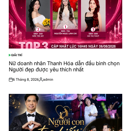
GIẢI TRÍ
POSTED
IN
Nữ doanh nhân Thanh Hóa dẫn đầu bình chọn
Người đẹp được yêu thích nhất
6 Tháng 8, 2026
admin
Posted
Posted
on
by