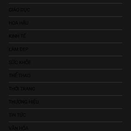
GIÁO DỤC
HOA HẬU
KINH TẾ
LÀM ĐẸP
SỨC KHỎE
THỂ THAO
THỜI TRANG
THƯƠNG HIỆU
TIN TỨC
VĂN HÓA