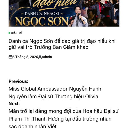
GIẢI TRÍ
POSTED
IN
Danh ca Ngọc Sơn đề cao giá trị đạo hiếu khi
giữ vai trò Trưởng Ban Giám khảo
6 Tháng 8, 2026
admin
Posted
Posted
on
by
Điều
Previous:
hướng
Miss Global Ambassador Nguyễn Hạnh
bài
Nguyên làm Đại sứ Thương hiệu Olivia
Next:
viết
Màn trở lại đáng mong đợi của Hoa hậu Đại sứ
Phạm Thị Thanh Hương tại đấu trường nhan
sắc doanh nhân Việt