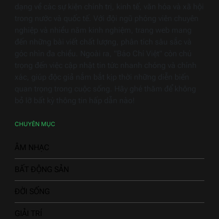
dạng về các sự kiện chính trị, kinh tế, văn hóa và xã hội
trong nước và quốc tế. Với đội ngũ phóng viên chuyên
nghiệp và nhiều năm kinh nghiệm, trang web mang
đến những bài viết chất lượng, phân tích sâu sắc và
góc nhìn đa chiều. Ngoài ra, "Báo Chí Việt" còn chú
trọng đến việc cập nhật tin tức nhanh chóng và chính
xác, giúp độc giả nắm bắt kịp thời những diễn biến
quan trọng trong cuộc sống. Hãy ghé thăm để không
bỏ lỡ bất kỳ thông tin hấp dẫn nào!
CHUYÊN MỤC
ÂM NHẠC
BẤT ĐỘNG SẢN
ĐỜI SỐNG
GIẢI TRÍ