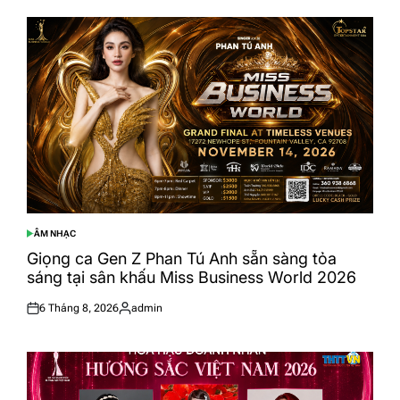
ÂM NHẠC
POSTED
IN
Giọng ca Gen Z Phan Tú Anh sẵn sàng tỏa
sáng tại sân khấu Miss Business World 2026
6 Tháng 8, 2026
admin
Posted
Posted
on
by