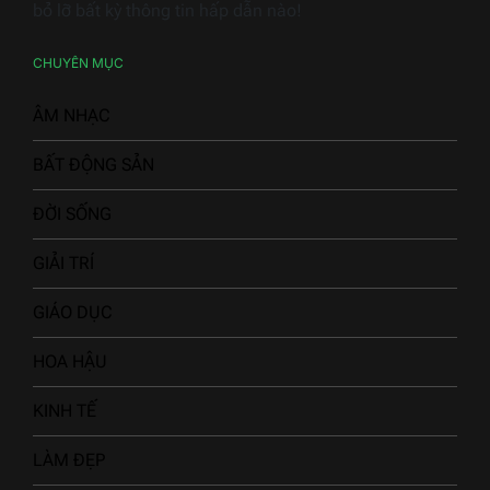
góc nhìn đa chiều. Ngoài ra, "Báo Chí Việt" còn chú
trọng đến việc cập nhật tin tức nhanh chóng và chính
xác, giúp độc giả nắm bắt kịp thời những diễn biến
quan trọng trong cuộc sống. Hãy ghé thăm để không
bỏ lỡ bất kỳ thông tin hấp dẫn nào!
CHUYÊN MỤC
ÂM NHẠC
BẤT ĐỘNG SẢN
ĐỜI SỐNG
GIẢI TRÍ
GIÁO DỤC
HOA HẬU