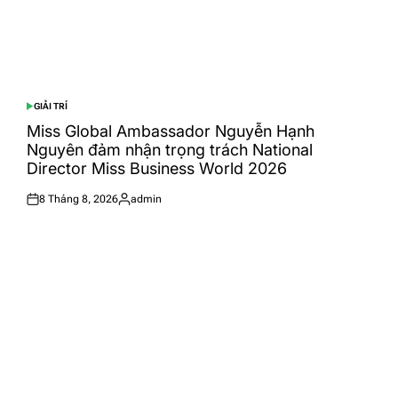
GIẢI TRÍ
POSTED
IN
Miss Global Ambassador Nguyễn Hạnh
Nguyên đảm nhận trọng trách National
Director Miss Business World 2026
8 Tháng 8, 2026
admin
Posted
Posted
on
by