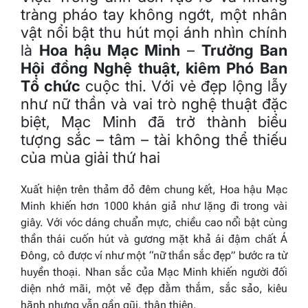
tràng pháo tay không ngớt, một nhân
vật nổi bật thu hút mọi ánh nhìn chính
là
Hoa hậu Mạc Minh
–
Trưởng Ban
Hội đồng Nghệ thuật, kiêm Phó Ban
Tổ chức
cuộc thi. Với vẻ đẹp lộng lẫy
như nữ thần và vai trò nghệ thuật đặc
biệt, Mạc Minh đã trở thành biểu
tượng sắc – tâm – tài không thể thiếu
của mùa giải thứ hai
Xuất hiện trên thảm đỏ đêm chung kết, Hoa hậu Mạc
Minh khiến hơn 1000 khán giả như lặng đi trong vài
giây. Với vóc dáng chuẩn mực, chiều cao nổi bật cùng
thần thái cuốn hút và gương mặt khả ái đậm chất Á
Đông, cô được ví như một “nữ thần sắc đẹp” bước ra từ
huyền thoại. Nhan sắc của Mạc Minh khiến người đối
diện nhớ mãi, một vẻ đẹp đằm thắm, sắc sảo, kiêu
hãnh nhưng vẫn gần gũi, thân thiện.