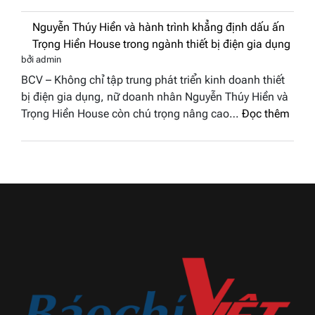
Phú Gia Riverside (Khu đô thị Đại Phú Gia, phường Quy
phố
Nam
Nhơn Đông, tỉnh Gia Lai), đêm Chung kết cuộc…
Đọc
biển”
2026
:
thêm
được
Doanh
vinh
nhân
tại
Nguyễn Thúy Hiền và hành trình khẳng
đất
chung
định dấu ấn Trọng Hiền House trong
Sen
kết
ngành thiết bị điện gia dụng
hồng
Hoa
bởi admin
–
hậu
BCV – Không chỉ tập trung phát triển kinh doanh thiết
Bùi
Thương
bị điện gia dụng, nữ doanh nhân Nguyễn Thúy Hiền và
Thị
hiệu
:
Trọng Hiền House còn chú trọng nâng cao…
Đọc thêm
Thùy
Việt
Nguy
Dương
Nam
Thúy
đăng
2026
Hiền
quang
và
Hoa
hành
hậu
trình
Thương
khẳn
hiệu