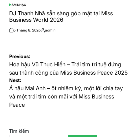
ÂM NHẠC
POSTED
IN
DJ Thanh Nhã sẵn sàng góp mặt tại Miss
Business World 2026
6 Tháng 8, 2026
admin
Posted
Posted
on
by
Điều
Previous:
hướng
Hoa hậu Vũ Thục Hiền – Trái tim trí tuệ đứng
bài
sau thành công của Miss Business Peace 2025
Next:
viết
Á hậu Mai Anh – ột nhiệm kỳ, một lời chia tay
và một trái tim còn mãi với Miss Business
Peace
Tìm kiếm