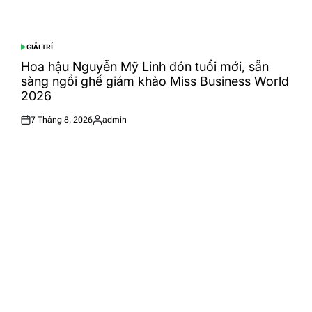
GIẢI TRÍ
POSTED
IN
Hoa hậu Nguyễn Mỹ Linh đón tuổi mới, sẵn
sàng ngồi ghế giám khảo Miss Business World
2026
7 Tháng 8, 2026
admin
Posted
Posted
on
by