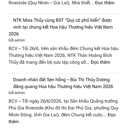
BCV – Tối 26/6, tại đêm Chung kết Hoa hậu Thương
“Đông
hiệu Việt Nam 2026 diễn ra ở Quảng trường Phú Gia
Phương
:
Riverside (Quy Nhơn – Gia Lai), Nhà thiết…
Đọc thêm
Hội
“Dáng
Tụ”
hoa
tại
NTK Miss Thủy cùng BST “Quý cô phố
Tháp
Global
biển” được vinh tại chung kết Hoa hậu
Cổ”
Fashion
Thương hiệu Việt Nam 2026
trở
Week
bởi admin
thành
All
BCV – Tối 26/6, trên sân khấu đêm Chung kết Hoa hậu
điểm
Stars
Thương hiệu Việt Nam 2026, NTK Thân Hoàng Bích
nhấn
2026
:
Thủy đã mang đến bộ sưu tập công sở…
Đọc thêm
nghệ
NTK
thuật
Miss
tại
Doanh nhân đất Sen hồng – Bùi Thị Thùy
Thủy
Hoa
Dương đăng quang Hoa hậu Thương hiệu
cùng
hậu
Việt Nam 2026
BST
Thươn
bởi admin
“Quý
hiệu
BCV – Tối ngày 26/6/2026, tại Sân khấu Quảng trường
cô
Việt