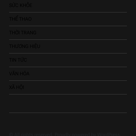
KINH TẾ
LÀM ĐẸP
SỨC KHỎE
THỂ THAO
THỜI TRANG
THƯƠNG HIỆU
TIN TỨC
VĂN HÓA
XÃ HỘI