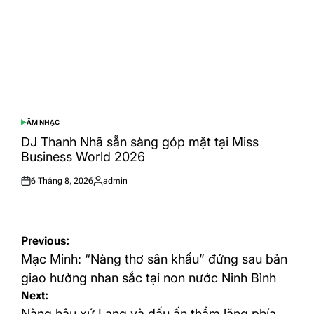
ÂM NHẠC
POSTED
IN
DJ Thanh Nhã sẵn sàng góp mặt tại Miss
Business World 2026
6 Tháng 8, 2026
admin
Posted
Posted
on
by
Điều
Previous:
hướng
Mạc Minh: “Nàng thơ sân khấu” đứng sau bản
bài
giao hưởng nhan sắc tại non nước Ninh Bình
Next:
viết
Nàng hậu xứ Lạng và dấu ấn thầm lặng phía