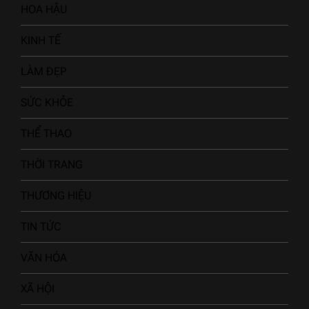
HOA HẬU
KINH TẾ
LÀM ĐẸP
SỨC KHỎE
THỂ THAO
THỜI TRANG
THƯƠNG HIỆU
TIN TỨC
VĂN HÓA
XÃ HỘI