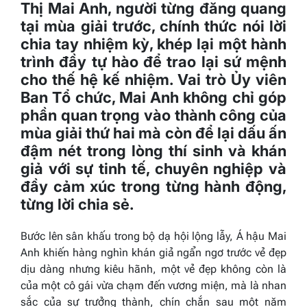
Thị Mai Anh, người từng đăng quang
tại mùa giải trước, chính thức nói lời
chia tay nhiệm kỳ, khép lại một hành
trình đầy tự hào để trao lại sứ mệnh
cho thế hệ kế nhiệm. V
ai trò Ủy viên
Ban Tổ chức, Mai Anh không chỉ góp
phần quan trọng vào thành công của
mùa giải thứ hai mà còn để lại dấu ấn
đậm nét trong lòng thí sinh và khán
giả với sự tinh tế, chuyên nghiệp và
đầy cảm xúc trong từng hành động,
từng lời chia sẻ.
Bước lên sân khấu trong bộ dạ hội lộng lẫy, Á hậu Mai
Anh khiến hàng nghìn khán giả ngẩn ngơ trước vẻ đẹp
dịu dàng nhưng kiêu hãnh, một vẻ đẹp không còn là
của một cô gái vừa chạm đến vương miện, mà là nhan
sắc của sự trưởng thành, chín chắn sau một năm