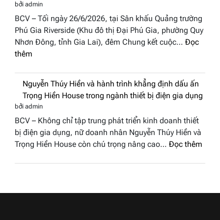
hậu
bởi admin
BST
Thươn
BCV – Tối ngày 26/6/2026, tại Sân khấu Quảng trường
“Quý
hiệu
Phú Gia Riverside (Khu đô thị Đại Phú Gia, phường Quy
cô
Việt
Nhơn Đông, tỉnh Gia Lai), đêm Chung kết cuộc…
Đọc
phố
Nam
:
thêm
biển”
2026
Doanh
được
nhân
vinh
Nguyễn Thúy Hiền và hành trình khẳng định dấu ấn
đất
tại
Trọng Hiền House trong ngành thiết bị điện gia dụng
Sen
chung
bởi admin
hồng
kết
BCV – Không chỉ tập trung phát triển kinh doanh thiết
–
Hoa
bị điện gia dụng, nữ doanh nhân Nguyễn Thúy Hiền và
Bùi
hậu
:
Trọng Hiền House còn chú trọng nâng cao…
Đọc thêm
Thị
Thương
Nguy
Thùy
hiệu
Thúy
Dương
Việt
Hiền
đăng
Nam
và
quang
2026
hành
Hoa
trình
hậu