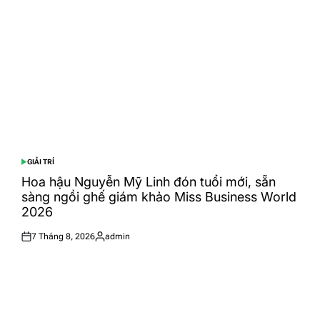
GIẢI TRÍ
POSTED
IN
Hoa hậu Nguyễn Mỹ Linh đón tuổi mới, sẵn
sàng ngồi ghế giám khảo Miss Business World
2026
7 Tháng 8, 2026
admin
Posted
Posted
on
by