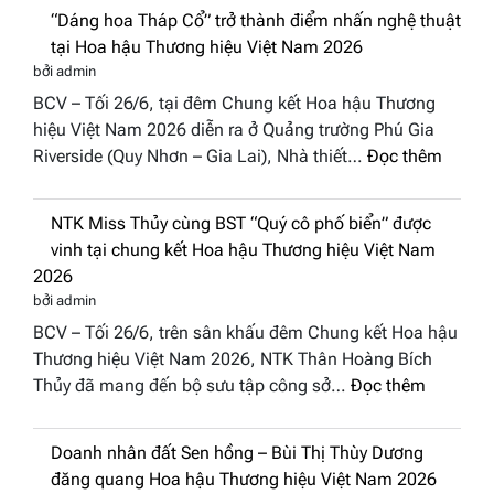
Diamond
“Dáng hoa Tháp Cổ” trở thành điểm nhấn nghệ thuật
đưa
tại Hoa hậu Thương hiệu Việt Nam 2026
hồn
bởi admin
Việt
BCV – Tối 26/6, tại đêm Chung kết Hoa hậu Thương
vào
hiệu Việt Nam 2026 diễn ra ở Quảng trường Phú Gia
“Đông
:
Riverside (Quy Nhơn – Gia Lai), Nhà thiết…
Đọc thêm
Phương
“Dáng
Hội
hoa
Tụ”
NTK Miss Thủy cùng BST “Quý cô phố biển” được
Tháp
tại
vinh tại chung kết Hoa hậu Thương hiệu Việt Nam
Cổ”
Global
2026
trở
Fashion
bởi admin
thành
Week
BCV – Tối 26/6, trên sân khấu đêm Chung kết Hoa hậu
điểm
All
Thương hiệu Việt Nam 2026, NTK Thân Hoàng Bích
nhấn
Stars
:
Thủy đã mang đến bộ sưu tập công sở…
Đọc thêm
nghệ
2026
NTK
thuật
Miss
tại
Doanh nhân đất Sen hồng – Bùi Thị Thùy Dương
Thủy
Hoa
đăng quang Hoa hậu Thương hiệu Việt Nam 2026
cùng