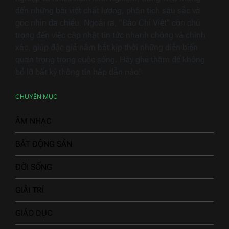
đến những bài viết chất lượng, phân tích sâu sắc và
góc nhìn đa chiều. Ngoài ra, "Báo Chí Việt" còn chú
trọng đến việc cập nhật tin tức nhanh chóng và chính
xác, giúp độc giả nắm bắt kịp thời những diễn biến
quan trọng trong cuộc sống. Hãy ghé thăm để không
bỏ lỡ bất kỳ thông tin hấp dẫn nào!
CHUYÊN MỤC
ÂM NHẠC
BẤT ĐỘNG SẢN
ĐỜI SỐNG
GIẢI TRÍ
GIÁO DỤC