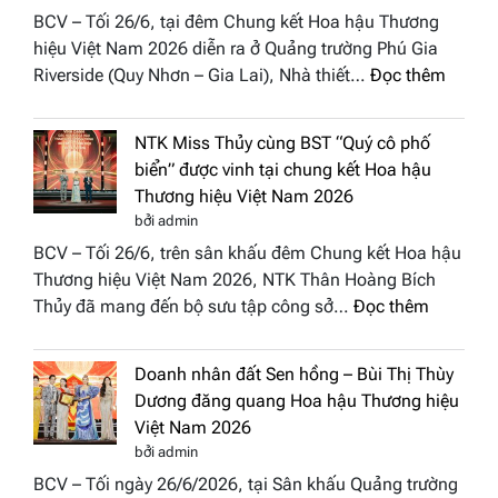
vào
BCV – Tối 26/6, tại đêm Chung kết Hoa hậu Thương
“Đông
hiệu Việt Nam 2026 diễn ra ở Quảng trường Phú Gia
Phương
:
Riverside (Quy Nhơn – Gia Lai), Nhà thiết…
Đọc thêm
Hội
“Dáng
Tụ”
hoa
tại
NTK Miss Thủy cùng BST “Quý cô phố
Tháp
Global
biển” được vinh tại chung kết Hoa hậu
Cổ”
Fashion
Thương hiệu Việt Nam 2026
trở
Week
bởi admin
thành
All
BCV – Tối 26/6, trên sân khấu đêm Chung kết Hoa hậu
điểm
Stars
Thương hiệu Việt Nam 2026, NTK Thân Hoàng Bích
nhấn
2026
:
Thủy đã mang đến bộ sưu tập công sở…
Đọc thêm
nghệ
NTK
thuật
Miss
tại
Doanh nhân đất Sen hồng – Bùi Thị Thùy
Thủy
Hoa
Dương đăng quang Hoa hậu Thương hiệu
cùng
hậu
Việt Nam 2026
BST
Thươn
bởi admin
“Quý
hiệu
BCV – Tối ngày 26/6/2026, tại Sân khấu Quảng trường
cô