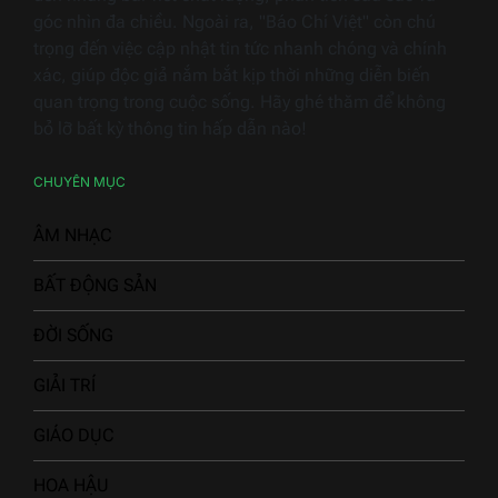
góc nhìn đa chiều. Ngoài ra, "Báo Chí Việt" còn chú
trọng đến việc cập nhật tin tức nhanh chóng và chính
xác, giúp độc giả nắm bắt kịp thời những diễn biến
quan trọng trong cuộc sống. Hãy ghé thăm để không
bỏ lỡ bất kỳ thông tin hấp dẫn nào!
CHUYÊN MỤC
ÂM NHẠC
BẤT ĐỘNG SẢN
ĐỜI SỐNG
GIẢI TRÍ
GIÁO DỤC
HOA HẬU