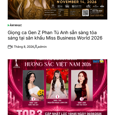
ÂM NHẠC
POSTED
IN
Giọng ca Gen Z Phan Tú Anh sẵn sàng tỏa
sáng tại sân khấu Miss Business World 2026
6 Tháng 8, 2026
admin
Posted
Posted
on
by