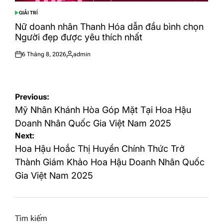
GIẢI TRÍ
POSTED
IN
Nữ doanh nhân Thanh Hóa dẫn đầu bình chọn
Người đẹp được yêu thích nhất
6 Tháng 8, 2026
admin
Posted
Posted
on
by
Điều
Previous:
hướng
Mỹ Nhân Khánh Hòa Góp Mặt Tại Hoa Hậu
bài
Doanh Nhân Quốc Gia Việt Nam 2025
Next:
viết
Hoa Hậu Hoắc Thị Huyền Chính Thức Trở
Thành Giám Khảo Hoa Hậu Doanh Nhân Quốc
Gia Việt Nam 2025
Tìm kiếm