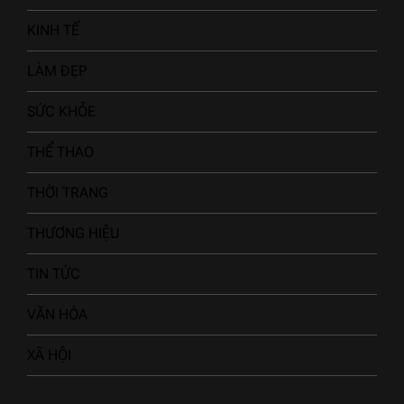
KINH TẾ
LÀM ĐẸP
SỨC KHỎE
THỂ THAO
THỜI TRANG
THƯƠNG HIỆU
TIN TỨC
VĂN HÓA
XÃ HỘI