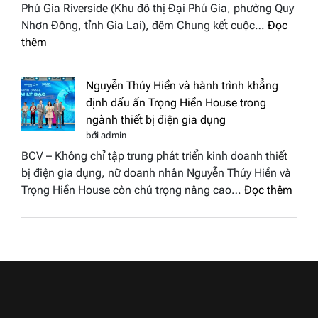
Việt
Phú Gia Riverside (Khu đô thị Đại Phú Gia, phường Quy
phố
Nam
Nhơn Đông, tỉnh Gia Lai), đêm Chung kết cuộc…
Đọc
biển”
2026
:
thêm
được
Doanh
vinh
nhân
tại
Nguyễn Thúy Hiền và hành trình khẳng
đất
chung
định dấu ấn Trọng Hiền House trong
Sen
kết
ngành thiết bị điện gia dụng
hồng
Hoa
bởi admin
–
hậu
BCV – Không chỉ tập trung phát triển kinh doanh thiết
Bùi
Thương
bị điện gia dụng, nữ doanh nhân Nguyễn Thúy Hiền và
Thị
hiệu
:
Trọng Hiền House còn chú trọng nâng cao…
Đọc thêm
Thùy
Việt
Nguy
Dương
Nam
Thúy
đăng
2026
Hiền
quang
và
Hoa
hành
hậu
trình
Thương
khẳn
hiệu