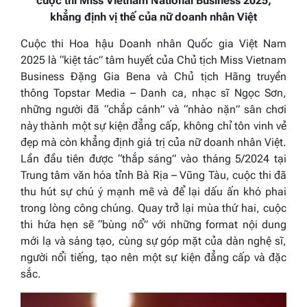
cuộc thi Miss Vietnam National Business 2025,
khẳng định vị thế của nữ doanh nhân Việt
Cuộc thi Hoa hậu Doanh nhân Quốc gia Việt Nam
2025 là “kiệt tác” tâm huyết của Chủ tịch Miss Vietnam
Business Đặng Gia Bena và Chủ tịch Hãng truyền
thông Topstar Media – Danh ca, nhạc sĩ Ngọc Sơn,
những người đã “chắp cánh” và “nhào nặn” sân chơi
này thành một sự kiện đẳng cấp, không chỉ tôn vinh vẻ
đẹp mà còn khẳng định giá trị của nữ doanh nhân Việt.
Lần đầu tiên được “thắp sáng” vào tháng 5/2024 tại
Trung tâm văn hóa tỉnh Bà Rịa – Vũng Tàu, cuộc thi đã
thu hút sự chú ý mạnh mẽ và để lại dấu ấn khó phai
trong lòng công chúng. Quay trở lại mùa thứ hai, cuộc
thi hứa hẹn sẽ “bùng nổ” với những format nội dung
mới lạ và sáng tạo, cùng sự góp mặt của dàn nghệ sĩ,
người nổi tiếng, tạo nên một sự kiện đẳng cấp và đặc
sắc.