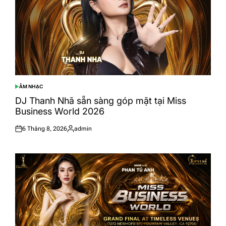
ÂM NHẠC
POSTED
IN
DJ Thanh Nhã sẵn sàng góp mặt tại Miss
Business World 2026
6 Tháng 8, 2026
admin
Posted
Posted
on
by