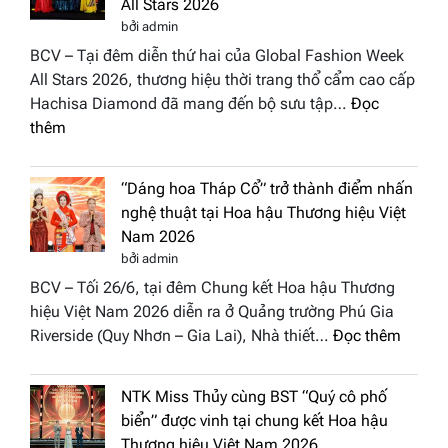
All Stars 2026
bởi admin
BCV – Tại đêm diễn thứ hai của Global Fashion Week
All Stars 2026, thương hiệu thời trang thổ cẩm cao cấp
Hachisa Diamond đã mang đến bộ sưu tập…
Đọc
:
thêm
Hachisa
Diamond
“Dáng hoa Tháp Cổ” trở thành điểm nhấn
đưa
nghệ thuật tại Hoa hậu Thương hiệu Việt
hồn
Nam 2026
Việt
bởi admin
vào
BCV – Tối 26/6, tại đêm Chung kết Hoa hậu Thương
“Đông
hiệu Việt Nam 2026 diễn ra ở Quảng trường Phú Gia
Phương
:
Riverside (Quy Nhơn – Gia Lai), Nhà thiết…
Đọc thêm
Hội
“Dáng
Tụ”
hoa
tại
NTK Miss Thủy cùng BST “Quý cô phố
Tháp
Global
biển” được vinh tại chung kết Hoa hậu
Cổ”
Fashion
Thương hiệu Việt Nam 2026