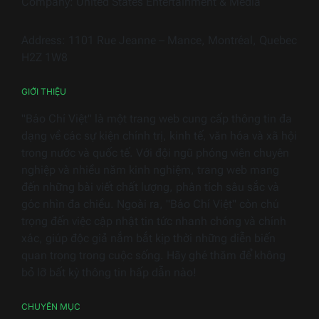
Company: United States Entertainment & Media
thiết
bị
Address: 1101 Rue Jeanne – Mance, Montréal, Quebec
điện
H2Z 1W8
gia
dụng
GIỚI THIỆU
"Báo Chí Việt" là một trang web cung cấp thông tin đa
dạng về các sự kiện chính trị, kinh tế, văn hóa và xã hội
trong nước và quốc tế. Với đội ngũ phóng viên chuyên
nghiệp và nhiều năm kinh nghiệm, trang web mang
đến những bài viết chất lượng, phân tích sâu sắc và
góc nhìn đa chiều. Ngoài ra, "Báo Chí Việt" còn chú
trọng đến việc cập nhật tin tức nhanh chóng và chính
xác, giúp độc giả nắm bắt kịp thời những diễn biến
quan trọng trong cuộc sống. Hãy ghé thăm để không
bỏ lỡ bất kỳ thông tin hấp dẫn nào!
CHUYÊN MỤC