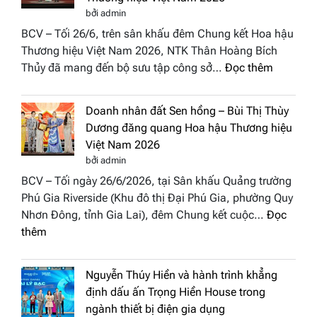
trở
Week
bởi admin
thành
All
BCV – Tối 26/6, trên sân khấu đêm Chung kết Hoa hậu
điểm
Stars
Thương hiệu Việt Nam 2026, NTK Thân Hoàng Bích
nhấn
2026
:
Thủy đã mang đến bộ sưu tập công sở…
Đọc thêm
nghệ
NTK
thuật
Miss
tại
Doanh nhân đất Sen hồng – Bùi Thị Thùy
Thủy
Hoa
Dương đăng quang Hoa hậu Thương hiệu
cùng
hậu
Việt Nam 2026
BST
Thươn
bởi admin
“Quý
hiệu
BCV – Tối ngày 26/6/2026, tại Sân khấu Quảng trường
cô
Việt
Phú Gia Riverside (Khu đô thị Đại Phú Gia, phường Quy
phố
Nam
Nhơn Đông, tỉnh Gia Lai), đêm Chung kết cuộc…
Đọc
biển”
2026
:
thêm
được
Doanh
vinh
nhân
tại
Nguyễn Thúy Hiền và hành trình khẳng
đất
chung
định dấu ấn Trọng Hiền House trong
Sen
kết
ngành thiết bị điện gia dụng
hồng