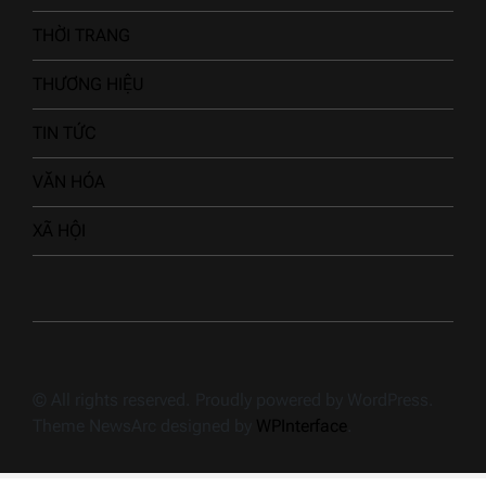
THỜI TRANG
THƯƠNG HIỆU
TIN TỨC
VĂN HÓA
XÃ HỘI
© All rights reserved. Proudly powered by WordPress.
Theme NewsArc designed by
WPInterface
.