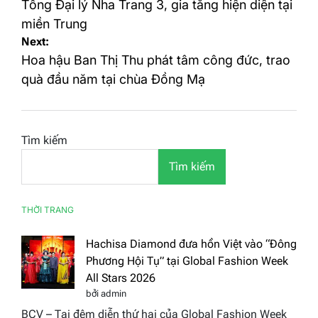
bài
Tổng Đại lý Nha Trang 3, gia tăng hiện diện tại
miền Trung
viết
Next:
Hoa hậu Ban Thị Thu phát tâm công đức, trao
quà đầu năm tại chùa Đồng Mạ
Tìm kiếm
Tìm kiếm
THỜI TRANG
Hachisa Diamond đưa hồn Việt vào “Đông
Phương Hội Tụ” tại Global Fashion Week
All Stars 2026
bởi admin
BCV – Tại đêm diễn thứ hai của Global Fashion Week