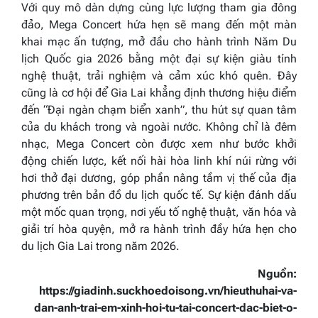
Với quy mô dàn dựng cùng lực lượng tham gia đông
đảo, Mega Concert hứa hẹn sẽ mang đến một màn
khai mạc ấn tượng, mở đầu cho hành trình Năm Du
lịch Quốc gia 2026 bằng một đại sự kiện giàu tính
nghệ thuật, trải nghiệm và cảm xúc khó quên. Đây
cũng là cơ hội để Gia Lai khẳng định thương hiệu điểm
đến “Đại ngàn chạm biển xanh”, thu hút sự quan tâm
của du khách trong và ngoài nước. Không chỉ là đêm
nhạc, Mega Concert còn được xem như bước khởi
động chiến lược, kết nối hài hòa linh khí núi rừng với
hơi thở đại dương, góp phần nâng tầm vị thế của địa
phương trên bản đồ du lịch quốc tế. Sự kiện đánh dấu
một mốc quan trọng, nơi yếu tố nghệ thuật, văn hóa và
giải trí hòa quyện, mở ra hành trình đầy hứa hẹn cho
du lịch Gia Lai trong năm 2026.
Nguồn:
https://giadinh.suckhoedoisong.vn/hieuthuhai-va-
dan-anh-trai-em-xinh-hoi-tu-tai-concert-dac-biet-o-