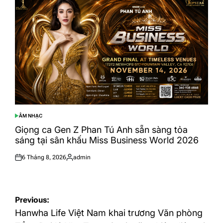
ÂM NHẠC
POSTED
IN
Giọng ca Gen Z Phan Tú Anh sẵn sàng tỏa
sáng tại sân khấu Miss Business World 2026
6 Tháng 8, 2026
admin
Posted
Posted
on
by
Điều
Previous:
hướng
Hanwha Life Việt Nam khai trương Văn phòng