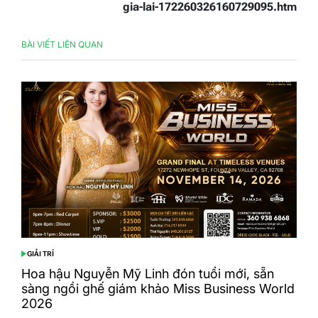
gia-lai-172260326160729095.htm
BÀI VIẾT LIÊN QUAN
GIẢI TRÍ
POSTED
IN
Hoa hậu Nguyễn Mỹ Linh đón tuổi mới, sẵn
sàng ngồi ghế giám khảo Miss Business World
2026