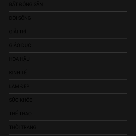
BẤT ĐỘNG SẢN
ĐỜI SỐNG
GIẢI TRÍ
GIÁO DỤC
HOA HẬU
KINH TẾ
LÀM ĐẸP
SỨC KHỎE
THỂ THAO
THỜI TRANG