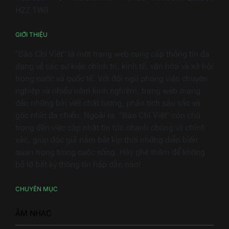
điện
H2Z 1W8
gia
dụng
GIỚI THIỆU
"Báo Chí Việt" là một trang web cung cấp thông tin đa
dạng về các sự kiện chính trị, kinh tế, văn hóa và xã hội
trong nước và quốc tế. Với đội ngũ phóng viên chuyên
nghiệp và nhiều năm kinh nghiệm, trang web mang
đến những bài viết chất lượng, phân tích sâu sắc và
góc nhìn đa chiều. Ngoài ra, "Báo Chí Việt" còn chú
trọng đến việc cập nhật tin tức nhanh chóng và chính
xác, giúp độc giả nắm bắt kịp thời những diễn biến
quan trọng trong cuộc sống. Hãy ghé thăm để không
bỏ lỡ bất kỳ thông tin hấp dẫn nào!
CHUYÊN MỤC
ÂM NHẠC