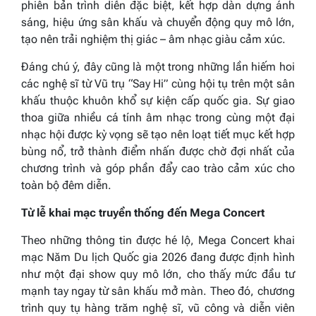
phiên bản trình diễn đặc biệt, kết hợp dàn dựng ánh
sáng, hiệu ứng sân khấu và chuyển động quy mô lớn,
tạo nên trải nghiệm thị giác – âm nhạc giàu cảm xúc.
Đáng chú ý, đây cũng là một trong những lần hiếm hoi
các nghệ sĩ từ Vũ trụ “Say Hi” cùng hội tụ trên một sân
khấu thuộc khuôn khổ sự kiện cấp quốc gia. Sự giao
thoa giữa nhiều cá tính âm nhạc trong cùng một đại
nhạc hội được kỳ vọng sẽ tạo nên loạt tiết mục kết hợp
bùng nổ, trở thành điểm nhấn được chờ đợi nhất của
chương trình và góp phần đẩy cao trào cảm xúc cho
toàn bộ đêm diễn.
Từ lễ khai mạc truyền thống đến Mega Concert
Theo những thông tin được hé lộ, Mega Concert khai
mạc Năm Du lịch Quốc gia 2026 đang được định hình
như một đại show quy mô lớn, cho thấy mức đầu tư
mạnh tay ngay từ sân khấu mở màn. Theo đó, chương
trình quy tụ hàng trăm nghệ sĩ, vũ công và diễn viên