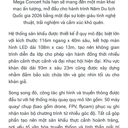
Mega Concert hứa hẹn sẽ mang đến một màn khai
mạc ấn tượng, mở đầu cho hành trình Năm Du lịch
Quốc gia 2026 bằng một đại sự kiện giàu tính nghệ
thuật, trải nghiệm và cảm xúc khó quên.
Hệ thống sân khấu được thiết kế ở quy mô đặc biệt lớn
với kích thước 116m ngang x 40m sâu, kết hợp màn
hình LED dài 108m x cao 13m, tạo nên không gian
trình diễn đa lớp cho phép vận hành đồng thời nhiều
phân cảnh thực cảnh và đại nhạc hội hiện đại. Khu vực
khán đài dài 93m x sâu 23m cũng được xây dựng
nhằm đảm bảo sức chứa lớn và góc nhìn tối ưu cho
khán giả.
Song song đó, công tác ghi hình và truyền thông được
đầu tư với hệ thống máy quay quy mô lớn gồm: 50 máy
quay/ chụp (bao gồm drone, FPV, flycam) phục vụ ghi
nhận toàn bộ chương trình từ nhiều góc độ. Tất cả góp
phần tạo nên một sân khấu thực cảnh hoành tráng,
nơi yếu tố văn hóa truyền thống và tinh thần giải trí