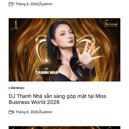
7 Tháng 8, 2026
admin
Posted
Posted
on
by
ÂM NHẠC
POSTED
IN
DJ Thanh Nhã sẵn sàng góp mặt tại Miss
Business World 2026
6 Tháng 8, 2026
admin
Posted
Posted
on
by