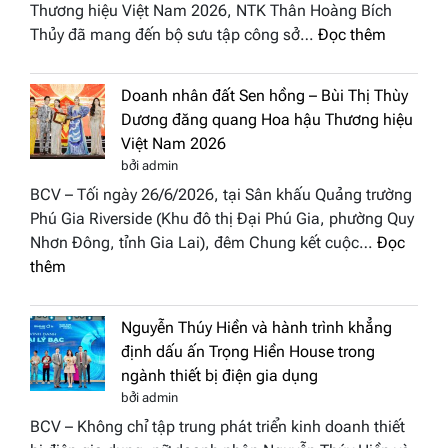
Stars
Thương hiệu Việt Nam 2026, NTK Thân Hoàng Bích
nhấn
2026
:
Thủy đã mang đến bộ sưu tập công sở…
Đọc thêm
nghệ
NTK
thuật
Miss
tại
Doanh nhân đất Sen hồng – Bùi Thị Thùy
Thủy
Hoa
Dương đăng quang Hoa hậu Thương hiệu
cùng
hậu
Việt Nam 2026
BST
Thươn
bởi admin
“Quý
hiệu
BCV – Tối ngày 26/6/2026, tại Sân khấu Quảng trường
cô
Việt
Phú Gia Riverside (Khu đô thị Đại Phú Gia, phường Quy
phố
Nam
Nhơn Đông, tỉnh Gia Lai), đêm Chung kết cuộc…
Đọc
biển”
2026
:
thêm
được
Doanh
vinh
nhân
tại
Nguyễn Thúy Hiền và hành trình khẳng
đất
chung
định dấu ấn Trọng Hiền House trong
Sen
kết
ngành thiết bị điện gia dụng
hồng
Hoa
bởi admin
–
hậu
BCV – Không chỉ tập trung phát triển kinh doanh thiết
Bùi
Thương