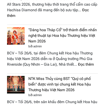
All Stars 2026, thương hiệu thời trang thổ cẩm cao cấp
Hachisa Diamond đã mang đến bộ sưu tập…
Đọc
:
thêm
Hachisa
Diamond
“Dáng hoa Tháp Cổ” trở thành điểm nhấn
đưa
nghệ thuật tại Hoa hậu Thương hiệu Việt
hồn
Nam 2026
Việt
bởi admin
vào
BCV – Tối 26/6, tại đêm Chung kết Hoa hậu Thương
“Đông
hiệu Việt Nam 2026 diễn ra ở Quảng trường Phú Gia
Phương
:
Riverside (Quy Nhơn – Gia Lai), Nhà thiết…
Đọc thêm
Hội
“Dáng
Tụ”
hoa
tại
NTK Miss Thủy cùng BST “Quý cô phố
Tháp
Global
biển” được vinh tại chung kết Hoa hậu
Cổ”
Fashion
Thương hiệu Việt Nam 2026
trở
Week
bởi admin
thành
All
BCV – Tối 26/6, trên sân khấu đêm Chung kết Hoa hậu
điểm