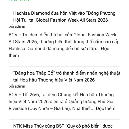
Hachisa Diamond đưa hồn Việt vào “Đông
Phương Hội Tụ” tại Global Fashion Week
All Stars 2026
bởi admin
BCV – Tại đêm diễn thứ hai của Global Fashion Week
All Stars 2026, thương hiệu thời trang thổ cẩm cao cấp
Hachisa Diamond đã mang đến bộ sưu tập…
Đọc
:
thêm
Hachisa
Diamond
“Dáng hoa Tháp Cổ” trở thành điểm nhấn
đưa
nghệ thuật tại Hoa hậu Thương hiệu Việt
hồn
Nam 2026
Việt
bởi admin
vào
BCV – Tối 26/6, tại đêm Chung kết Hoa hậu Thương
“Đông
hiệu Việt Nam 2026 diễn ra ở Quảng trường Phú Gia
Phương
:
Riverside (Quy Nhơn – Gia Lai), Nhà thiết…
Đọc thêm
Hội
“Dáng