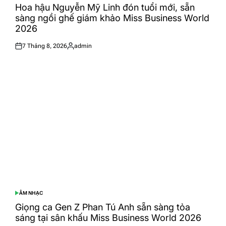
IN
Hoa hậu Nguyễn Mỹ Linh đón tuổi mới, sẵn
sàng ngồi ghế giám khảo Miss Business World
2026
7 Tháng 8, 2026
admin
Posted
Posted
on
by
ÂM NHẠC
POSTED
IN
Giọng ca Gen Z Phan Tú Anh sẵn sàng tỏa
sáng tại sân khấu Miss Business World 2026