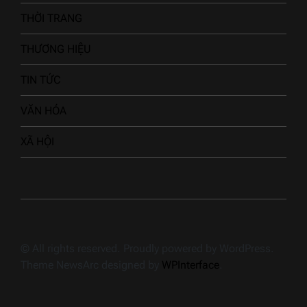
SỨC KHỎE
THỂ THAO
THỜI TRANG
THƯƠNG HIỆU
TIN TỨC
VĂN HÓA
XÃ HỘI