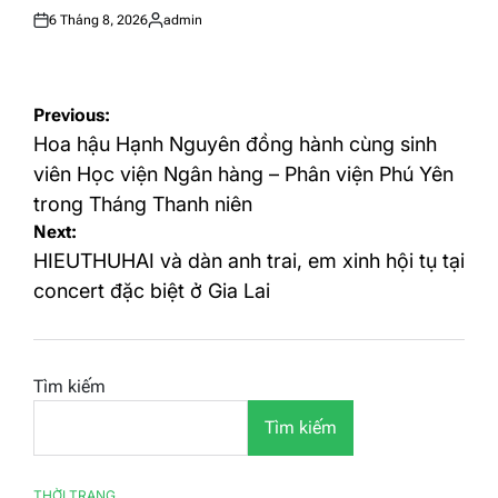
6 Tháng 8, 2026
admin
Posted
Posted
on
by
Điều
Previous:
hướng
Hoa hậu Hạnh Nguyên đồng hành cùng sinh
bài
viên Học viện Ngân hàng – Phân viện Phú Yên
trong Tháng Thanh niên
viết
Next:
HIEUTHUHAI và dàn anh trai, em xinh hội tụ tại
concert đặc biệt ở Gia Lai
Tìm kiếm
Tìm kiếm
THỜI TRANG