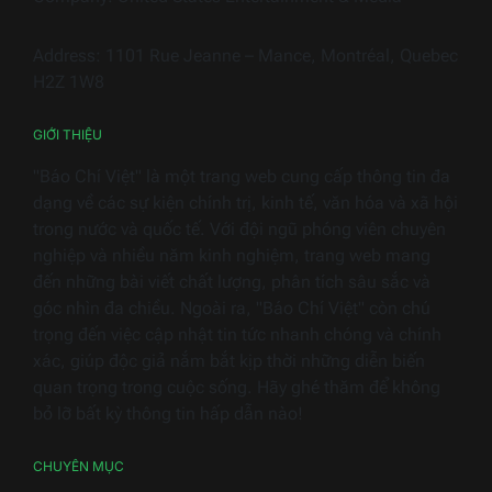
Hiền
Hous
trong
ngàn
Company: United States Entertainment & Media
thiết
bị
Address: 1101 Rue Jeanne – Mance, Montréal, Quebec
điện
H2Z 1W8
gia
dụng
GIỚI THIỆU
"Báo Chí Việt" là một trang web cung cấp thông tin đa
dạng về các sự kiện chính trị, kinh tế, văn hóa và xã hội
trong nước và quốc tế. Với đội ngũ phóng viên chuyên
nghiệp và nhiều năm kinh nghiệm, trang web mang
đến những bài viết chất lượng, phân tích sâu sắc và
góc nhìn đa chiều. Ngoài ra, "Báo Chí Việt" còn chú
trọng đến việc cập nhật tin tức nhanh chóng và chính
xác, giúp độc giả nắm bắt kịp thời những diễn biến