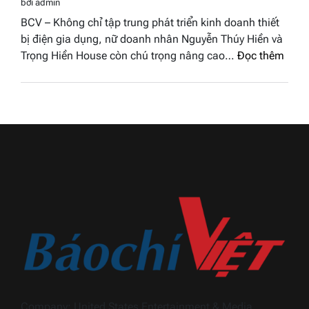
nhân
tại
Nguyễn Thúy Hiền và hành trình khẳng
đất
chung
định dấu ấn Trọng Hiền House trong
Sen
kết
ngành thiết bị điện gia dụng
hồng
Hoa
bởi admin
–
hậu
BCV – Không chỉ tập trung phát triển kinh doanh thiết
Bùi
Thương
bị điện gia dụng, nữ doanh nhân Nguyễn Thúy Hiền và
Thị
hiệu
:
Trọng Hiền House còn chú trọng nâng cao…
Đọc thêm
Thùy
Việt
Nguy
Dương
Nam
Thúy
đăng
2026
Hiền
quang
và
Hoa
hành
hậu
trình
Thương
khẳn
hiệu
định
Việt
dấu
Nam
ấn
2026
Trọn