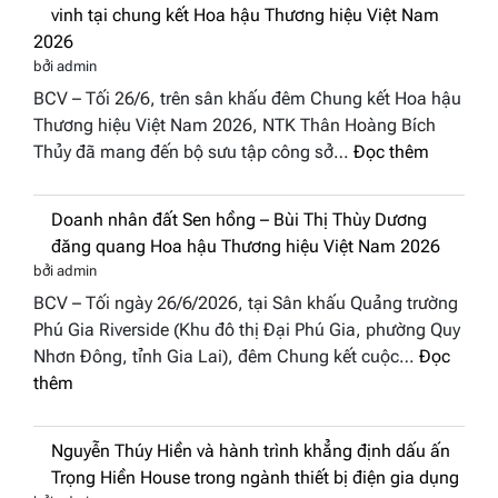
Tụ”
hoa
tại
NTK Miss Thủy cùng BST “Quý cô phố
Tháp
Global
biển” được vinh tại chung kết Hoa hậu
Cổ”
Fashion
Thương hiệu Việt Nam 2026
trở
Week
bởi admin
thành
All
BCV – Tối 26/6, trên sân khấu đêm Chung kết Hoa hậu
điểm
Stars
Thương hiệu Việt Nam 2026, NTK Thân Hoàng Bích
nhấn
2026
:
Thủy đã mang đến bộ sưu tập công sở…
Đọc thêm
nghệ
NTK
thuật
Miss
tại
Doanh nhân đất Sen hồng – Bùi Thị Thùy
Thủy
Hoa
Dương đăng quang Hoa hậu Thương hiệu
cùng
hậu
Việt Nam 2026
BST
Thươn
bởi admin
“Quý
hiệu
BCV – Tối ngày 26/6/2026, tại Sân khấu Quảng trường
cô
Việt
Phú Gia Riverside (Khu đô thị Đại Phú Gia, phường Quy
phố
Nam
Nhơn Đông, tỉnh Gia Lai), đêm Chung kết cuộc…
Đọc
biển”
2026
:
thêm
được
Doanh
vinh