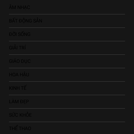
quan trọng trong cuộc sống. Hãy ghé thăm để không
bỏ lỡ bất kỳ thông tin hấp dẫn nào!
CHUYÊN MỤC
ÂM NHẠC
BẤT ĐỘNG SẢN
ĐỜI SỐNG
GIẢI TRÍ
GIÁO DỤC
HOA HẬU
KINH TẾ
LÀM ĐẸP