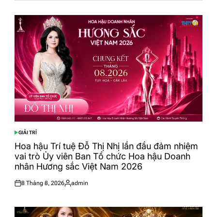
GIẢI TRÍ
POSTED
IN
Hoa hậu Trí tuệ Đỗ Thị Nhị lần đầu đảm nhiệm
vai trò Ủy viên Ban Tổ chức Hoa hậu Doanh
nhân Hương sắc Việt Nam 2026
8 Tháng 8, 2026
admin
Posted
Posted
on
by