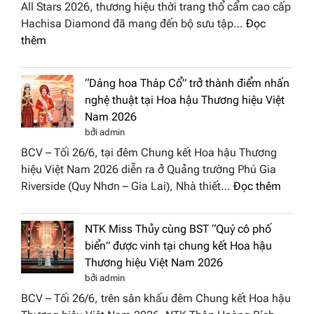
All Stars 2026, thương hiệu thời trang thổ cẩm cao cấp
Hachisa Diamond đã mang đến bộ sưu tập…
Đọc
:
thêm
Hachisa
Diamond
“Dáng hoa Tháp Cổ” trở thành điểm nhấn
đưa
nghệ thuật tại Hoa hậu Thương hiệu Việt
hồn
Nam 2026
Việt
bởi admin
vào
BCV – Tối 26/6, tại đêm Chung kết Hoa hậu Thương
“Đông
hiệu Việt Nam 2026 diễn ra ở Quảng trường Phú Gia
Phương
:
Riverside (Quy Nhơn – Gia Lai), Nhà thiết…
Đọc thêm
Hội
“Dáng
Tụ”
hoa
tại
NTK Miss Thủy cùng BST “Quý cô phố
Tháp
Global
biển” được vinh tại chung kết Hoa hậu
Cổ”
Fashion
Thương hiệu Việt Nam 2026
trở
Week
bởi admin
thành
All
BCV – Tối 26/6, trên sân khấu đêm Chung kết Hoa hậu
điểm
Stars