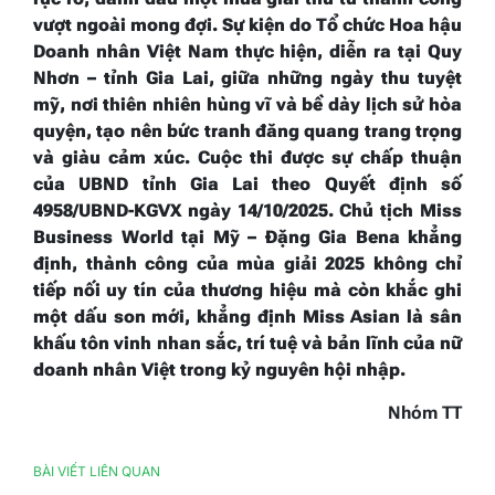
vượt ngoài mong đợi. Sự kiện do Tổ chức Hoa hậu
Doanh nhân Việt Nam thực hiện, diễn ra tại Quy
Nhơn – tỉnh Gia Lai, giữa những ngày thu tuyệt
mỹ, nơi thiên nhiên hùng vĩ và bề dày lịch sử hòa
quyện, tạo nên bức tranh đăng quang trang trọng
và giàu cảm xúc. Cuộc thi được sự chấp thuận
của UBND tỉnh Gia Lai theo Quyết định số
4958/UBND-KGVX ngày 14/10/2025. Chủ tịch Miss
Business World tại Mỹ – Đặng Gia Bena khẳng
định, thành công của mùa giải 2025 không chỉ
tiếp nối uy tín của thương hiệu mà còn khắc ghi
một dấu son mới, khẳng định Miss Asian là sân
khấu tôn vinh nhan sắc, trí tuệ và bản lĩnh của nữ
doanh nhân Việt trong kỷ nguyên hội nhập.
Nhóm TT
BÀI VIẾT LIÊN QUAN