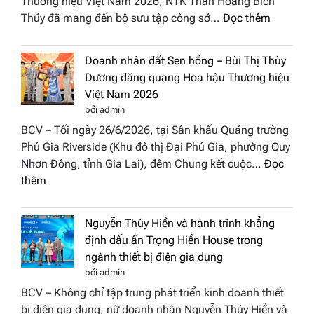
Thương hiệu Việt Nam 2026, NTK Thân Hoàng Bích
nhấn
2026
:
Thủy đã mang đến bộ sưu tập công sở…
Đọc thêm
nghệ
NTK
thuật
Miss
tại
Doanh nhân đất Sen hồng – Bùi Thị Thùy
Thủy
Hoa
Dương đăng quang Hoa hậu Thương hiệu
cùng
hậu
Việt Nam 2026
BST
Thươn
bởi admin
“Quý
hiệu
BCV – Tối ngày 26/6/2026, tại Sân khấu Quảng trường
cô
Việt
Phú Gia Riverside (Khu đô thị Đại Phú Gia, phường Quy
phố
Nam
Nhơn Đông, tỉnh Gia Lai), đêm Chung kết cuộc…
Đọc
biển”
2026
:
thêm
được
Doanh
vinh
nhân
tại
Nguyễn Thúy Hiền và hành trình khẳng
đất
chung
định dấu ấn Trọng Hiền House trong
Sen
kết
ngành thiết bị điện gia dụng
hồng
Hoa
bởi admin
–
hậu
BCV – Không chỉ tập trung phát triển kinh doanh thiết
Bùi
Thương
bị điện gia dụng, nữ doanh nhân Nguyễn Thúy Hiền và