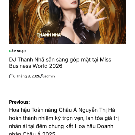
ÂM NHẠC
POSTED
IN
DJ Thanh Nhã sẵn sàng góp mặt tại Miss
Business World 2026
6 Tháng 8, 2026
admin
Posted
Posted
on
by
Điều
Previous:
hướng
Hoa hậu Toàn năng Châu Á Nguyễn Thị Hà
bài
hoàn thành nhiệm kỳ trọn vẹn, lan tỏa giá trị
nhân ái tại đêm chung kết Hoa hậu Doanh
viết
nhân Châu Á 2025