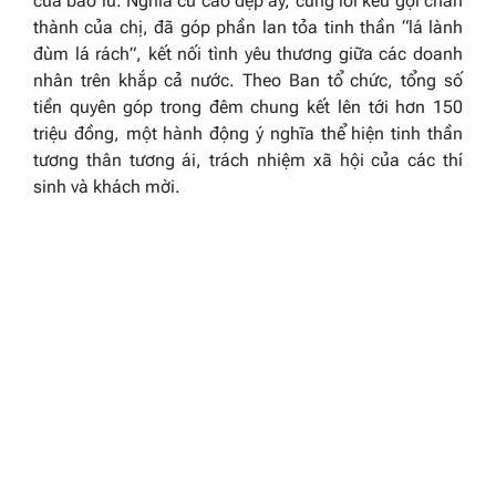
của bão lũ. Nghĩa cử cao đẹp ấy, cùng lời kêu gọi chân
thành của chị, đã góp phần lan tỏa tinh thần “lá lành
đùm lá rách”, kết nối tình yêu thương giữa các doanh
nhân trên khắp cả nước. Theo Ban tổ chức, tổng số
tiền quyên góp trong đêm chung kết lên tới hơn 150
triệu đồng, một hành động ý nghĩa thể hiện tinh thần
tương thân tương ái, trách nhiệm xã hội của các thí
sinh và khách mời.