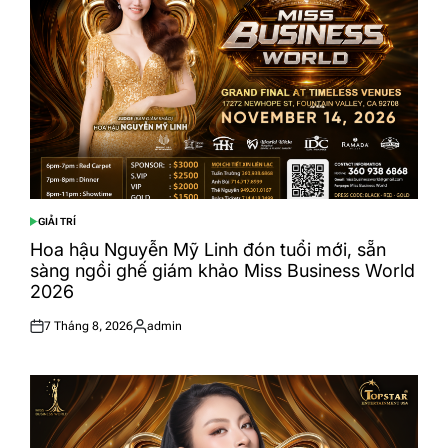
GIẢI TRÍ
POSTED
IN
Hoa hậu Nguyễn Mỹ Linh đón tuổi mới, sẵn
sàng ngồi ghế giám khảo Miss Business World
2026
7 Tháng 8, 2026
admin
Posted
Posted
on
by