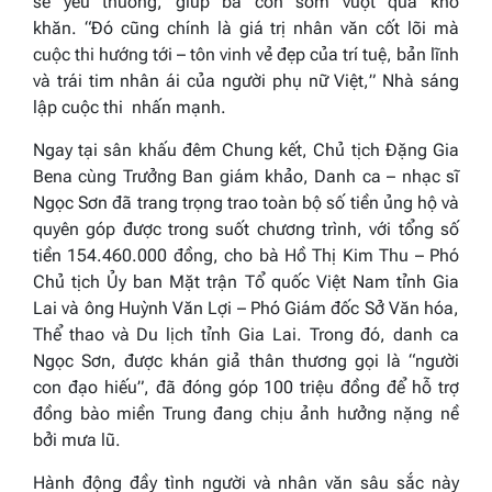
sẻ yêu thương, giúp bà con sớm vượt qua khó
khăn. “
Đó cũng chính là giá trị nhân văn cốt lõi mà
cuộc thi hướng tới – tôn vinh vẻ đẹp của trí tuệ, bản lĩnh
và trái tim nhân ái của người phụ nữ Việt,
” Nhà sáng
lập cuộc thi nhấn mạnh.
Ngay tại sân khấu đêm Chung kết, Chủ tịch Đặng Gia
Bena cùng Trưởng Ban giám khảo, Danh ca – nhạc sĩ
Ngọc Sơn đã trang trọng trao toàn bộ số tiền ủng hộ và
quyên góp được trong suốt chương trình, với tổng số
tiền 154.460.000 đồng, cho bà Hồ Thị Kim Thu – Phó
Chủ tịch Ủy ban Mặt trận Tổ quốc Việt Nam tỉnh Gia
Lai và ông Huỳnh Văn Lợi – Phó Giám đốc Sở Văn hóa,
Thể thao và Du lịch tỉnh Gia Lai. Trong đó, danh ca
Ngọc Sơn, được khán giả thân thương gọi là “người
con đạo hiếu”, đã đóng góp 100 triệu đồng để hỗ trợ
đồng bào miền Trung đang chịu ảnh hưởng nặng nề
bởi mưa lũ.
Hành động đầy tình người và nhân văn sâu sắc này