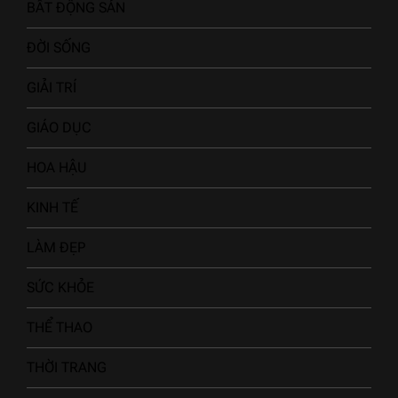
BẤT ĐỘNG SẢN
ĐỜI SỐNG
GIẢI TRÍ
GIÁO DỤC
HOA HẬU
KINH TẾ
LÀM ĐẸP
SỨC KHỎE
THỂ THAO
THỜI TRANG