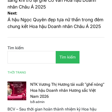
bài
sáng khi trở lại ghế Cố vấn Hoa hậu Doanh
nhân Châu Á 2025
viết
Next:
Á hậu Ngọc Quyên đẹp tựa nữ thần trong đêm
chung kết Hoa hậu Doanh nhân Châu Á 2025
Tìm kiếm
Tìm kiếm
THỜI TRANG
NTK Vương Thị Hương tái xuất “ghế nóng”
Hoa hậu Doanh nhân Hương sắc Việt
Nam 2026
bởi admin
BCV – Sau thời gian hoàn thành nhiệm kỳ Hoa hậu