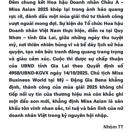
Đêm chung kết Hoa hậu Doanh nhân Châu Á –
Miss Asian 2025 khép lại trong ánh hào quang
rực rỡ, đánh dấu một mùa giải thứ tư thành công
vượt ngoài mong đợi. Sự kiện do Tổ chức Hoa hậu
Doanh nhân Việt Nam thực hiện, diễn ra tại Quy
Nhơn – tỉnh Gia Lai, giữa những ngày thu tuyệt
mỹ, nơi thiên nhiên hùng vĩ và bề dày lịch sử hòa
quyện, tạo nên bức tranh đăng quang trang trọng
và giàu cảm xúc. Cuộc thi được sự chấp thuận
của UBND tỉnh Gia Lai theo Quyết định số
4958/UBND-KGVX ngày 14/10/2025. Chủ tịch Miss
Business World tại Mỹ – Đặng Gia Bena khẳng
định, thành công của mùa giải 2025 không chỉ
tiếp nối uy tín của thương hiệu mà còn khắc ghi
một dấu son mới, khẳng định Miss Asian là sân
khấu tôn vinh nhan sắc, trí tuệ và bản lĩnh của nữ
doanh nhân Việt trong kỷ nguyên hội nhập.
Nhóm TT