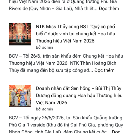
hiệu Việt Nam 2026 diễn ra ở Quảng trường Phú Gia
Phương
:
Riverside (Quy Nhơn – Gia Lai), Nhà thiết…
Đọc thêm
Hội
“Dáng
Tụ”
hoa
tại
NTK Miss Thủy cùng BST “Quý cô phố
Tháp
Global
biển” được vinh tại chung kết Hoa hậu
Cổ”
Fashion
Thương hiệu Việt Nam 2026
trở
Week
bởi admin
thành
All
BCV – Tối 26/6, trên sân khấu đêm Chung kết Hoa hậu
điểm
Stars
Thương hiệu Việt Nam 2026, NTK Thân Hoàng Bích
nhấn
2026
:
Thủy đã mang đến bộ sưu tập công sở…
Đọc thêm
nghệ
NTK
thuật
Miss
tại
Doanh nhân đất Sen hồng – Bùi Thị Thùy
Thủy
Hoa
Dương đăng quang Hoa hậu Thương hiệu
cùng
hậu
Việt Nam 2026
BST
Thươn
bởi admin
“Quý
hiệu
BCV – Tối ngày 26/6/2026, tại Sân khấu Quảng trường
cô
Việt
Phú Gia Riverside (Khu đô thị Đại Phú Gia, phường Quy
phố
Nam
Nhơn Đông, tỉnh Gia Lai), đêm Chung kết cuộc…
Đọc