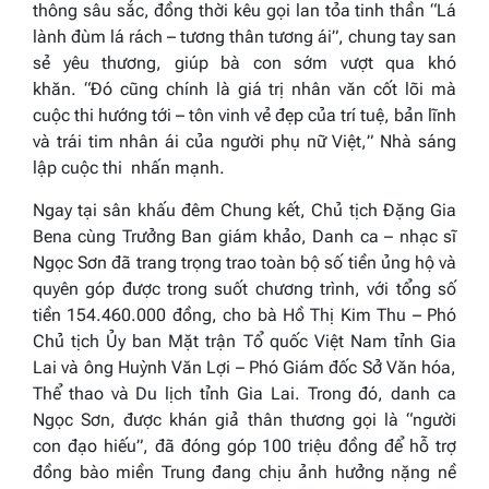
thông sâu sắc, đồng thời kêu gọi lan tỏa tinh thần “Lá
lành đùm lá rách – tương thân tương ái”, chung tay san
sẻ yêu thương, giúp bà con sớm vượt qua khó
khăn. “
Đó cũng chính là giá trị nhân văn cốt lõi mà
cuộc thi hướng tới – tôn vinh vẻ đẹp của trí tuệ, bản lĩnh
và trái tim nhân ái của người phụ nữ Việt,
” Nhà sáng
lập cuộc thi nhấn mạnh.
Ngay tại sân khấu đêm Chung kết, Chủ tịch Đặng Gia
Bena cùng Trưởng Ban giám khảo, Danh ca – nhạc sĩ
Ngọc Sơn đã trang trọng trao toàn bộ số tiền ủng hộ và
quyên góp được trong suốt chương trình, với tổng số
tiền 154.460.000 đồng, cho bà Hồ Thị Kim Thu – Phó
Chủ tịch Ủy ban Mặt trận Tổ quốc Việt Nam tỉnh Gia
Lai và ông Huỳnh Văn Lợi – Phó Giám đốc Sở Văn hóa,
Thể thao và Du lịch tỉnh Gia Lai. Trong đó, danh ca
Ngọc Sơn, được khán giả thân thương gọi là “người
con đạo hiếu”, đã đóng góp 100 triệu đồng để hỗ trợ
đồng bào miền Trung đang chịu ảnh hưởng nặng nề