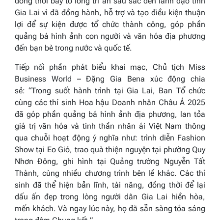
đồng thời bày tỏ lòng tri ân sâu sắc đến lãnh đạo tỉnh
Gia Lai vì đã đồng hành, hỗ trợ và tạo điều kiện thuận
lợi để sự kiện được tổ chức thành công, góp phần
quảng bá hình ảnh con người và văn hóa địa phương
đến bạn bè trong nước và quốc tế.
Tiếp nối phần phát biểu khai mạc, Chủ tịch Miss
Business World – Đặng Gia Bena xúc động chia
sẻ: “
Trong suốt hành trình tại Gia Lai, Ban Tổ chức
cùng các thí sinh Hoa hậu Doanh nhân Châu Á 2025
đã góp phần quảng bá hình ảnh địa phương, lan tỏa
giá trị văn hóa và tinh thần nhân ái Việt Nam thông
qua chuỗi hoạt động ý nghĩa như: trình diễn Fashion
Show tại Eo Gió, trao quà thiện nguyện tại phường Quy
Nhơn Đông, ghi hình tại Quảng trường Nguyễn Tất
Thành, cùng nhiều chương trình bên lề khác. Các thí
sinh đã thể hiện bản lĩnh, tài năng, đồng thời để lại
dấu ấn đẹp trong lòng người dân Gia Lai hiền hòa,
mến khách. Và ngay lúc này, họ đã sẵn sàng tỏa sáng