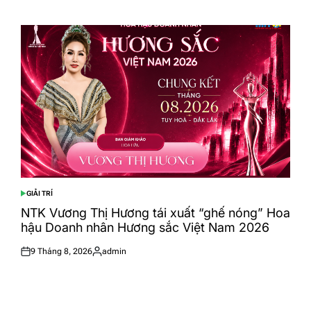
on
by
GIẢI TRÍ
POSTED
IN
NTK Vương Thị Hương tái xuất “ghế nóng” Hoa
hậu Doanh nhân Hương sắc Việt Nam 2026
9 Tháng 8, 2026
admin
Posted
Posted
on
by