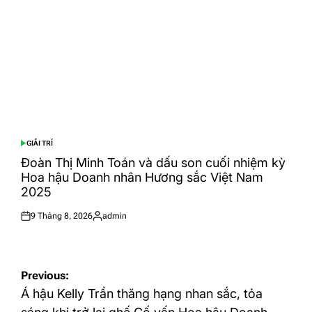
GIẢI TRÍ
POSTED
IN
Đoàn Thị Minh Toán và dấu son cuối nhiệm kỳ
Hoa hậu Doanh nhân Hương sắc Việt Nam
2025
9 Tháng 8, 2026
admin
Posted
Posted
on
by
Điều
Previous:
hướng
Á hậu Kelly Trần thăng hạng nhan sắc, tỏa