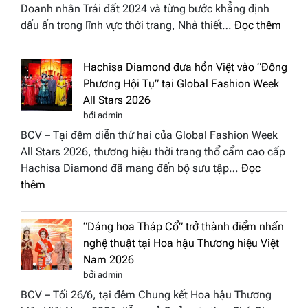
Doanh nhân Trái đất 2024 và từng bước khẳng định
:
dấu ấn trong lĩnh vực thời trang, Nhà thiết…
Đọc thêm
NTK
Vươn
Hachisa Diamond đưa hồn Việt vào “Đông
Thị
Phương Hội Tụ” tại Global Fashion Week
Hươn
All Stars 2026
tái
bởi admin
xuất
BCV – Tại đêm diễn thứ hai của Global Fashion Week
“ghế
All Stars 2026, thương hiệu thời trang thổ cẩm cao cấp
nóng
Hachisa Diamond đã mang đến bộ sưu tập…
Đọc
Hoa
:
thêm
hậu
Hachisa
Doan
Diamond
nhân
“Dáng hoa Tháp Cổ” trở thành điểm nhấn
đưa
Hươn
nghệ thuật tại Hoa hậu Thương hiệu Việt
hồn
sắc
Nam 2026
Việt
Việt
bởi admin
vào
Nam
BCV – Tối 26/6, tại đêm Chung kết Hoa hậu Thương
“Đông
2026