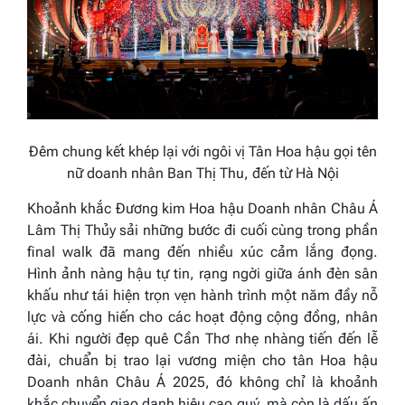
Đêm chung kết khép lại với ngôi vị Tân Hoa hậu gọi tên
nữ doanh nhân Ban Thị Thu, đến từ Hà Nội
Khoảnh khắc Đương kim Hoa hậu Doanh nhân Châu Á
Lâm Thị Thủy sải những bước đi cuối cùng trong phần
final walk đã mang đến nhiều xúc cảm lắng đọng.
Hình ảnh nàng hậu tự tin, rạng ngời giữa ánh đèn sân
khấu như tái hiện trọn vẹn hành trình một năm đầy nỗ
lực và cống hiến cho các hoạt động cộng đồng, nhân
ái. Khi người đẹp quê Cần Thơ nhẹ nhàng tiến đến lễ
đài, chuẩn bị trao lại vương miện cho tân Hoa hậu
Doanh nhân Châu Á 2025, đó không chỉ là khoảnh
khắc chuyển giao danh hiệu cao quý, mà còn là dấu ấn