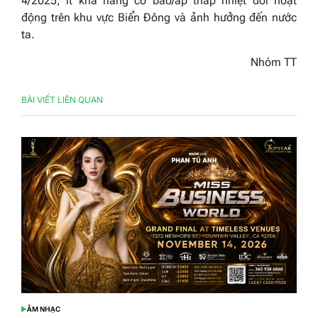
4/2025, ít khả năng có bão/áp thấp nhiệt đới hoạt
động trên khu vực Biển Đông và ảnh hưởng đến nước
ta.
Nhóm TT
BÀI VIẾT LIÊN QUAN
ÂM NHẠC
POSTED