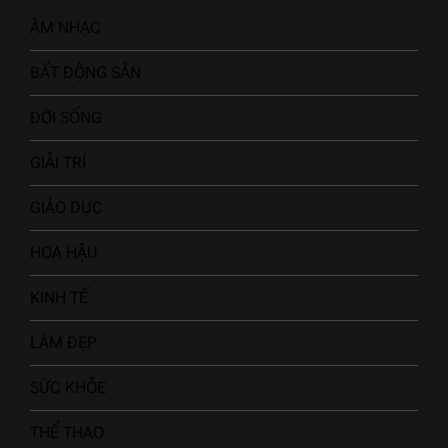
ÂM NHẠC
BẤT ĐỘNG SẢN
ĐỜI SỐNG
GIẢI TRÍ
GIÁO DỤC
HOA HẬU
KINH TẾ
LÀM ĐẸP
SỨC KHỎE
THỂ THAO