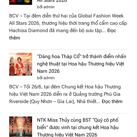
All Stars 2026
bởi admin
BCV – Tại đêm diễn thứ hai của Global Fashion Week
All Stars 2026, thương hiệu thời trang thổ cẩm cao cấp
Hachisa Diamond đã mang đến bộ sưu tập…
Đọc
:
thêm
Hachisa
Diamond
“Dáng hoa Tháp Cổ” trở thành điểm nhấn
đưa
nghệ thuật tại Hoa hậu Thương hiệu Việt
hồn
Nam 2026
Việt
bởi admin
vào
BCV – Tối 26/6, tại đêm Chung kết Hoa hậu Thương
“Đông
hiệu Việt Nam 2026 diễn ra ở Quảng trường Phú Gia
Phương
:
Riverside (Quy Nhơn – Gia Lai), Nhà thiết…
Đọc thêm
Hội
“Dáng
Tụ”
hoa
tại
NTK Miss Thủy cùng BST “Quý cô phố
Tháp
Global
biển” được vinh tại chung kết Hoa hậu
Cổ”
Fashion
Thương hiệu Việt Nam 2026