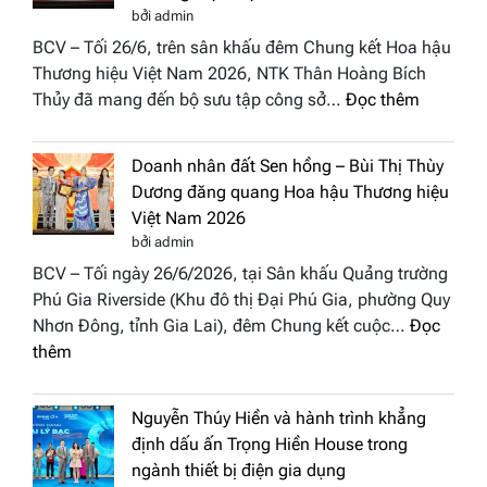
trở
Week
bởi admin
thành
All
BCV – Tối 26/6, trên sân khấu đêm Chung kết Hoa hậu
điểm
Stars
Thương hiệu Việt Nam 2026, NTK Thân Hoàng Bích
nhấn
2026
:
Thủy đã mang đến bộ sưu tập công sở…
Đọc thêm
nghệ
NTK
thuật
Miss
tại
Doanh nhân đất Sen hồng – Bùi Thị Thùy
Thủy
Hoa
Dương đăng quang Hoa hậu Thương hiệu
cùng
hậu
Việt Nam 2026
BST
Thươn
bởi admin
“Quý
hiệu
BCV – Tối ngày 26/6/2026, tại Sân khấu Quảng trường
cô
Việt
Phú Gia Riverside (Khu đô thị Đại Phú Gia, phường Quy
phố
Nam
Nhơn Đông, tỉnh Gia Lai), đêm Chung kết cuộc…
Đọc
biển”
2026
:
thêm
được
Doanh
vinh
nhân
tại
Nguyễn Thúy Hiền và hành trình khẳng
đất
chung
định dấu ấn Trọng Hiền House trong
Sen
kết
ngành thiết bị điện gia dụng
hồng