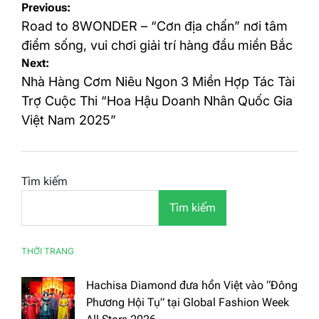
Điều
Previous:
hướng
Road to 8WONDER – “Cơn địa chấn” nơi tâm
bài
điểm sống, vui chơi giải trí hàng đầu miền Bắc
Next:
viết
Nhà Hàng Cơm Niêu Ngon 3 Miền Hợp Tác Tài
Trợ Cuộc Thi “Hoa Hậu Doanh Nhân Quốc Gia
Việt Nam 2025”
Tìm kiếm
Tìm kiếm
THỜI TRANG
Hachisa Diamond đưa hồn Việt vào “Đông
Phương Hội Tụ” tại Global Fashion Week