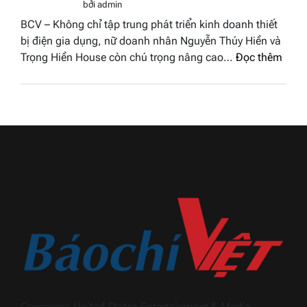
Hoa
bởi admin
–
hậu
BCV – Không chỉ tập trung phát triển kinh doanh thiết
Bùi
Thương
bị điện gia dụng, nữ doanh nhân Nguyễn Thúy Hiền và
Thị
hiệu
:
Trọng Hiền House còn chú trọng nâng cao…
Đọc thêm
Thùy
Việt
Nguy
Dương
Nam
Thúy
đăng
2026
Hiền
quang
và
Hoa
hành
hậu
trình
Thương
khẳn
hiệu
định
Việt
dấu
Nam
ấn
2026
Trọn
Hiền
Hous
trong
ngàn
Company: United States Entertainment & Media