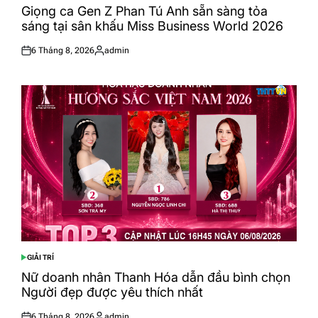
IN
Giọng ca Gen Z Phan Tú Anh sẵn sàng tỏa
sáng tại sân khấu Miss Business World 2026
6 Tháng 8, 2026
admin
Posted
Posted
on
by
GIẢI TRÍ
POSTED
IN
Nữ doanh nhân Thanh Hóa dẫn đầu bình chọn
Người đẹp được yêu thích nhất
6 Tháng 8, 2026
admin