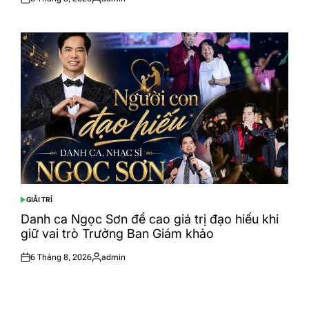
Posted
Posted
on
by
GIẢI TRÍ
POSTED
IN
Danh ca Ngọc Sơn đề cao giá trị đạo hiếu khi
giữ vai trò Trưởng Ban Giám khảo
6 Tháng 8, 2026
admin
Posted
Posted
on
by