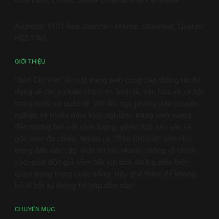
thiết
bị
Address: 1101 Rue Jeanne – Mance, Montréal, Quebec
điện
H2Z 1W8
gia
dụng
GIỚI THIỆU
"Báo Chí Việt" là một trang web cung cấp thông tin đa
dạng về các sự kiện chính trị, kinh tế, văn hóa và xã hội
trong nước và quốc tế. Với đội ngũ phóng viên chuyên
nghiệp và nhiều năm kinh nghiệm, trang web mang
đến những bài viết chất lượng, phân tích sâu sắc và
góc nhìn đa chiều. Ngoài ra, "Báo Chí Việt" còn chú
trọng đến việc cập nhật tin tức nhanh chóng và chính
xác, giúp độc giả nắm bắt kịp thời những diễn biến
quan trọng trong cuộc sống. Hãy ghé thăm để không
bỏ lỡ bất kỳ thông tin hấp dẫn nào!
CHUYÊN MỤC