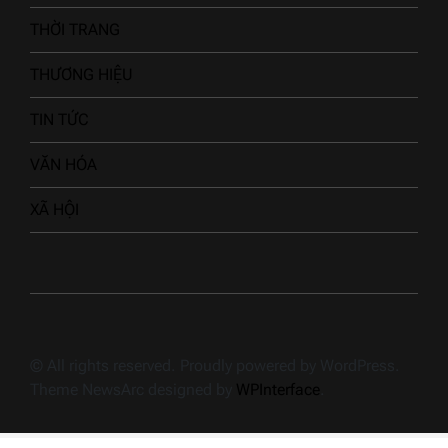
THỜI TRANG
THƯƠNG HIỆU
TIN TỨC
VĂN HÓA
XÃ HỘI
© All rights reserved. Proudly powered by WordPress.
Theme NewsArc designed by
WPInterface
.