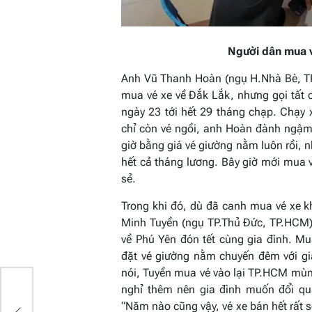
Người dân mua vé
Anh Vũ Thanh Hoàn (ngụ H.Nhà Bè, TP.
mua vé xe về Đắk Lắk, nhưng gọi tất 
ngày 23 tới hết 29 tháng chạp. Chạy
chỉ còn vé ngồi, anh Hoàn đành ngậm
giờ bằng giá vé giường nằm luôn rồi, 
hết cả tháng lương. Bây giờ mới mua v
sẻ.
Trong khi đó, dù đã canh mua vé xe 
Minh Tuyền (ngụ TP.Thủ Đức, TP.HCM)
về Phú Yên đón tết cùng gia đình. M
đặt vé giường nằm chuyến đêm với g
nói, Tuyền mua vé vào lại TP.HCM mùng
nghỉ thêm nên gia đình muốn đổi q
ẢM
“Năm nào cũng vậy, vé xe bán hết rất s