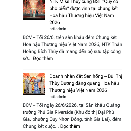
NTK Miss Thủy cùng BST “Quý cô
Tháp
Fashion
phố biển” được vinh tại chung kết
Cổ”
Week
Hoa hậu Thương hiệu Việt Nam
trở
All
2026
thành
Stars
bởi admin
điểm
2026
BCV – Tối 26/6, trên sân khấu đêm Chung kết
nhấn
Hoa hậu Thương hiệu Việt Nam 2026, NTK Thân
nghệ
Hoàng Bích Thủy đã mang đến bộ sưu tập công
thuật
:
sở…
Đọc thêm
tại
NTK
Hoa
Miss
hậu
Doanh nhân đất Sen hồng – Bùi Thị
Thủy
Thương
Thùy Dương đăng quang Hoa hậu
cùng
hiệu
Thương hiệu Việt Nam 2026
BST
Việt
bởi admin
“Quý
Nam
BCV – Tối ngày 26/6/2026, tại Sân khấu Quảng
cô
2026
trường Phú Gia Riverside (Khu đô thị Đại Phú
phố
Gia, phường Quy Nhơn Đông, tỉnh Gia Lai), đêm
biển”
:
Chung kết cuộc…
Đọc thêm
được