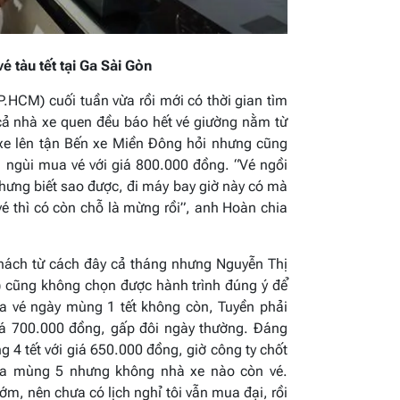
 tàu tết tại Ga Sài Gòn
HCM) cuối tuần vừa rồi mới có thời gian tìm
cả nhà xe quen đều báo hết vé giường nằm từ
 xe lên tận Bến xe Miền Đông hỏi nhưng cũng
 ngùi mua vé với giá 800.000 đồng. “Vé ngồi
nhưng biết sao được, đi máy bay giờ này có mà
é thì có còn chỗ là mừng rồi”, anh Hoàn chia
khách từ cách đây cả tháng nhưng Nguyễn Thị
 cũng không chọn được hành trình đúng ý để
ua vé ngày mùng 1 tết không còn, Tuyền phải
iá 700.000 đồng, gấp đôi ngày thường. Đáng
 4 tết với giá 650.000 đồng, giờ công ty chốt
ua mùng 5 nhưng không nhà xe nào còn vé.
ớm, nên chưa có lịch nghỉ tôi vẫn mua đại, rồi