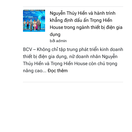
Doanh
vinh
nhân
tại
Nguyễn Thúy Hiền và hành trình
đất
chung
khẳng định dấu ấn Trọng Hiền
Sen
kết
House trong ngành thiết bị điện gia
hồng
Hoa
dụng
–
hậu
bởi admin
Bùi
Thương
BCV – Không chỉ tập trung phát triển kinh doanh
Thị
hiệu
thiết bị điện gia dụng, nữ doanh nhân Nguyễn
Thùy
Việt
Thúy Hiền và Trọng Hiền House còn chú trọng
Dương
Nam
:
nâng cao…
Đọc thêm
đăng
2026
Nguyễn
quang
Thúy
Hoa
Hiền
hậu
và
Thương
hành
hiệu
trình
Việt
khẳng
Nam
định
2026