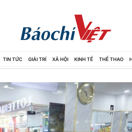
Báo
Chí
TIN TỨC
GIẢI TRÍ
XÃ HỘI
KINH TẾ
THỂ THAO
Việt