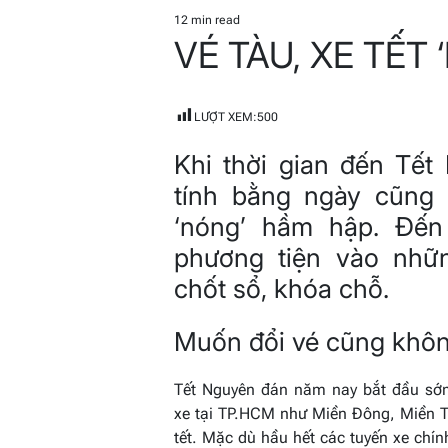
IN
12 min read
Estimated
VÉ TÀU, XE TẾT
read
time
LƯỢT XEM:
500
Khi thời gian đến Tết
tính bằng ngày cũng 
‘nóng’ hầm hập. Đến
phương tiện vào nhữ
chốt sổ, khóa chỗ.
Muốn đổi vé cũng khôn
Tết Nguyên đán năm nay bắt đầu sớm
xe tại TP.HCM như Miền Đông, Miền 
tết. Mặc dù hầu hết các tuyến xe ch