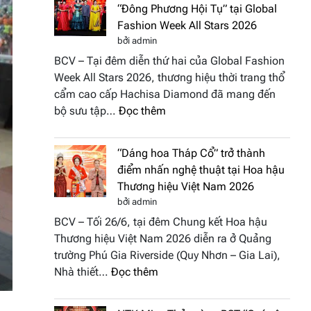
“Đông Phương Hội Tụ” tại Global
Fashion Week All Stars 2026
bởi admin
BCV – Tại đêm diễn thứ hai của Global Fashion
Week All Stars 2026, thương hiệu thời trang thổ
cẩm cao cấp Hachisa Diamond đã mang đến
:
bộ sưu tập…
Đọc thêm
Hachisa
Diamond
“Dáng hoa Tháp Cổ” trở thành
đưa
điểm nhấn nghệ thuật tại Hoa hậu
hồn
Thương hiệu Việt Nam 2026
Việt
bởi admin
vào
BCV – Tối 26/6, tại đêm Chung kết Hoa hậu
“Đông
Thương hiệu Việt Nam 2026 diễn ra ở Quảng
Phương
trường Phú Gia Riverside (Quy Nhơn – Gia Lai),
Hội
:
Nhà thiết…
Đọc thêm
Tụ”
“Dáng
tại
hoa
Global