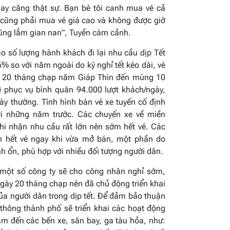
nay căng thật sự. Bạn bè tôi canh mua vé cả
 cũng phải mua vé giá cao và không được giờ
cũng lắm gian nan”, Tuyền cám cảnh.
 số lượng hành khách đi lại nhu cầu dịp Tết
 so với năm ngoái do kỳ nghỉ tết kéo dài, vé
y 20 tháng chạp năm Giáp Thìn đến mùng 10
ẽ phục vụ bình quân 94.000 lượt khách/ngày,
y thường. Tình hình bán vé xe tuyến cố định
i những năm trước. Các chuyến xe về miền
hi nhận nhu cầu rất lớn nên sớm hết vé. Các
n hết vé ngay khi vừa mở bán, một phần do
h ổn, phù hợp với nhiều đối tượng người dân.
một số công ty sẽ cho công nhân nghỉ sớm,
ngày 20 tháng chạp nên đã chủ động triển khai
ủa người dân trong dịp tết. Để đảm bảo thuận
 thông thành phố sẽ triển khai các hoạt động
âm đến các bến xe, sân bay, ga tàu hỏa, như: