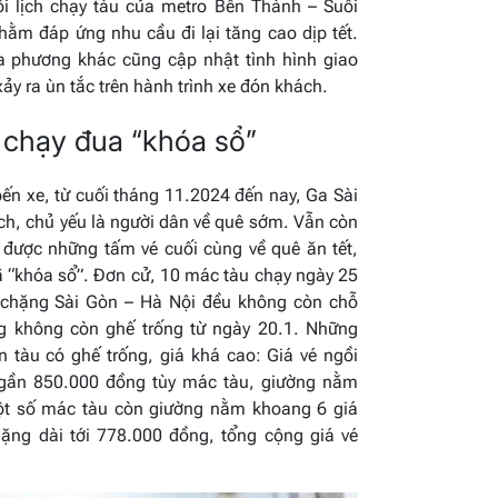
ối lịch chạy tàu của metro Bến Thành – Suối
hằm đáp ứng nhu cầu đi lại tăng cao dịp tết.
a phương khác cũng cập nhật tình hình giao
xảy ra ùn tắc trên hành trình xe đón khách.
 chạy đua “khóa sổ”
n xe, từ cuối tháng 11.2024 đến nay, Ga Sài
h, chủ yếu là người dân về quê sớm. Vẫn còn
m được những tấm vé cuối cùng về quê ăn tết,
 “khóa sổ”. Đơn cử, 10 mác tàu chạy ngày 25
) chặng Sài Gòn – Hà Nội đều không còn chỗ
g không còn ghế trống từ ngày 20.1. Những
n tàu có ghế trống, giá khá cao: Giá vé ngồi
gần 850.000 đồng tùy mác tàu, giường nằm
Một số mác tàu còn giường nằm khoang 6 giá
ặng dài tới 778.000 đồng, tổng cộng giá vé