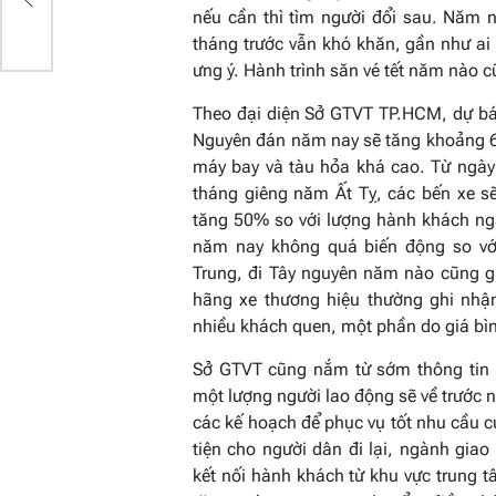
nếu cần thì tìm người đổi sau. Năm 
tháng trước vẫn khó khăn, gần như ai
ưng ý. Hành trình săn vé tết năm nào 
Theo đại diện Sở GTVT TP.HCM, dự báo
Nguyên đán năm nay sẽ tăng khoảng 6%
máy bay và tàu hỏa khá cao. Từ ngà
tháng giêng năm Ất Tỵ, các bến xe s
tăng 50% so với lượng hành khách ngà
năm nay không quá biến động so vớ
Trung, đi Tây nguyên năm nào cũng g
hãng xe thương hiệu thường ghi nhậ
nhiều khách quen, một phần do giá bìn
Sở GTVT cũng nắm từ sớm thông tin 
một lượng người lao động sẽ về trước 
các kế hoạch để phục vụ tốt nhu cầu c
tiện cho người dân đi lại, ngành giao
kết nối hành khách từ khu vực trung t