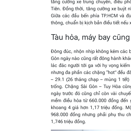
tăng cường xe trung chuyển, điều ph
Tiên. Đồng thời, tăng cường xe buýt n
Giữa các đầu bến phía TP.HCM và đị
thông, chuẩn bị kịch bản điều tiết nếu 
Tàu hỏa, máy bay cũng
Đông đúc, nhộn nhịp không kém các bế
Gòn ngày nào cũng rất đông hành khác
lác đác người tới ga với hy vọng kiế
nhưng đa phần các chặng “hot” đều đã
– 29.1 (26 tháng chạp – mùng 1 tết
trống. Chặng Sài Gòn – Tuy Hòa cũn
ngày trước đó cũng chỉ còn vài chuyế
mềm điều hòa từ 660.000 đồng đến 
khoang 4 giá hơn 1,17 triệu đồng. 
968.000 đồng nhưng phải phụ thu ch
1,746 triệu đồng.