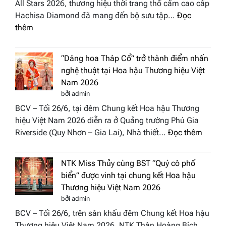
All Stars 2026, thương hiệu thời trang thổ cẩm cao cấp
Hachisa Diamond đã mang đến bộ sưu tập…
Đọc
:
thêm
Hachisa
Diamond
“Dáng hoa Tháp Cổ” trở thành điểm nhấn
đưa
nghệ thuật tại Hoa hậu Thương hiệu Việt
hồn
Nam 2026
Việt
bởi admin
vào
BCV – Tối 26/6, tại đêm Chung kết Hoa hậu Thương
“Đông
hiệu Việt Nam 2026 diễn ra ở Quảng trường Phú Gia
Phương
:
Riverside (Quy Nhơn – Gia Lai), Nhà thiết…
Đọc thêm
Hội
“Dáng
Tụ”
hoa
tại
NTK Miss Thủy cùng BST “Quý cô phố
Tháp
Global
biển” được vinh tại chung kết Hoa hậu
Cổ”
Fashion
Thương hiệu Việt Nam 2026
trở
Week
bởi admin
thành
All
BCV – Tối 26/6, trên sân khấu đêm Chung kết Hoa hậu
điểm
Stars
Thương hiệu Việt Nam 2026, NTK Thân Hoàng Bích