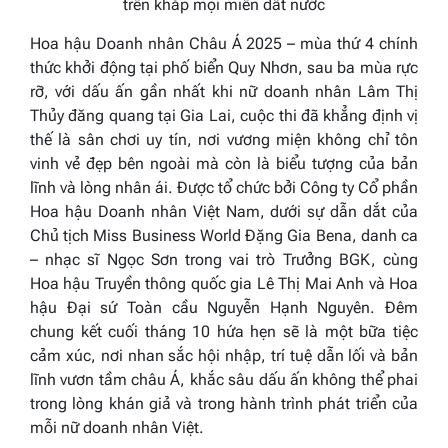
trên khắp mọi miền đất nước
Hoa hậu Doanh nhân Châu Á 2025 – mùa thứ 4 chính
thức khởi động tại phố biển Quy Nhơn, sau ba mùa rực
rỡ, với dấu ấn gần nhất khi nữ doanh nhân Lâm Thị
Thủy đăng quang tại Gia Lai, cuộc thi đã khẳng định vị
thế là sân chơi uy tín, nơi vương miện không chỉ tôn
vinh vẻ đẹp bên ngoài mà còn là biểu tượng của bản
lĩnh và lòng nhân ái. Được tổ chức bởi Công ty Cổ phần
Hoa hậu Doanh nhân Việt Nam, dưới sự dẫn dắt của
Chủ tịch Miss Business World Đặng Gia Bena, danh ca
– nhạc sĩ Ngọc Sơn trong vai trò Trưởng BGK, cùng
Hoa hậu Truyền thông quốc gia Lê Thị Mai Anh và Hoa
hậu Đại sứ Toàn cầu Nguyễn Hạnh Nguyên. Đêm
chung kết cuối tháng 10 hứa hẹn sẽ là một bữa tiệc
cảm xúc, nơi nhan sắc hội nhập, trí tuệ dẫn lối và bản
lĩnh vươn tầm châu Á, khắc sâu dấu ấn không thể phai
trong lòng khán giả và trong hành trình phát triển của
mỗi nữ doanh nhân Việt.