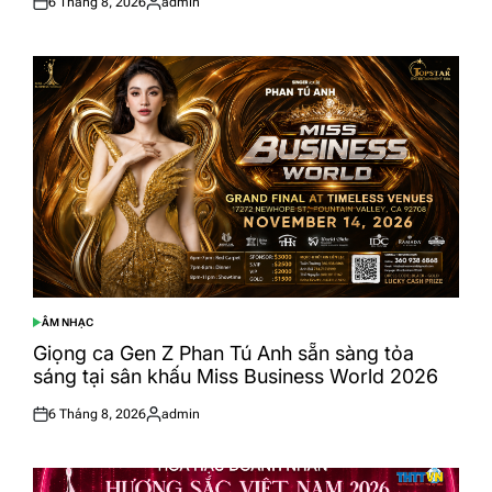
6 Tháng 8, 2026
admin
Posted
Posted
on
by
ÂM NHẠC
POSTED
IN
Giọng ca Gen Z Phan Tú Anh sẵn sàng tỏa
sáng tại sân khấu Miss Business World 2026
6 Tháng 8, 2026
admin
Posted
Posted
on
by