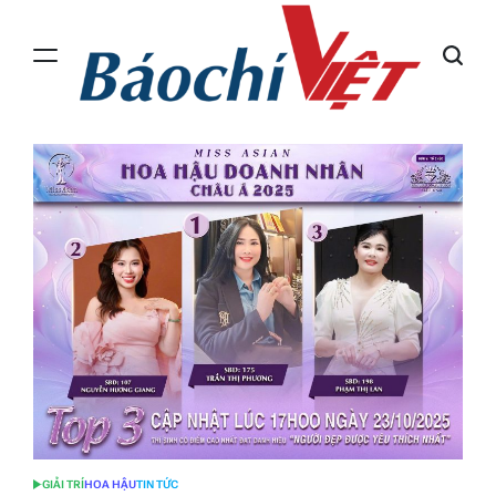
Skip
to
content
Báo
Chí
Việt
GIẢI TRÍ
HOA HẬU
TIN TỨC
POSTED