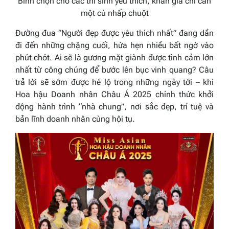
Bình chọn cho các thí sinh yêu thích, khán giả chỉ cần
một cú nhấp chuột
Đường đua “Người đẹp được yêu thích nhất” đang dần
đi đến những chặng cuối, hứa hẹn nhiều bất ngờ vào
phút chót. Ai sẽ là gương mặt giành được tình cảm lớn
nhất từ công chúng để bước lên bục vinh quang? Câu
trả lời sẽ sớm được hé lộ trong những ngày tới – khi
Hoa hậu Doanh nhân Châu Á 2025
chính thức khởi
động hành trình “nhà chung”, nơi sắc đẹp, trí tuệ và
bản lĩnh doanh nhân cùng hội tụ.