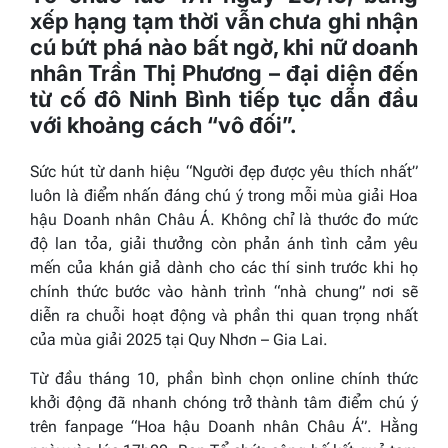
xếp hạng tạm thời vẫn chưa ghi nhận
cú bứt phá nào bất ngờ, khi nữ doanh
nhân Trần Thị Phương – đại diện đến
từ cố đô Ninh Bình tiếp tục dẫn đầu
với khoảng cách “vô đối”.
Sức hút từ danh hiệu “Người đẹp được yêu thích nhất”
luôn là điểm nhấn đáng chú ý trong mỗi mùa giải
Hoa
hậu Doanh nhân Châu Á
. Không chỉ là thước đo mức
độ lan tỏa, giải thưởng còn phản ánh tình cảm yêu
mến của khán giả dành cho các thí sinh trước khi họ
chính thức bước vào hành trình “nhà chung” nơi sẽ
diễn ra chuỗi hoạt động và phần thi quan trọng nhất
của mùa giải 2025 tại Quy Nhơn – Gia Lai.
Từ đầu tháng 10, phần bình chọn online chính thức
khởi động đã nhanh chóng trở thành tâm điểm chú ý
trên fanpage
“Hoa hậu Doanh nhân Châu Á”
. Hằng