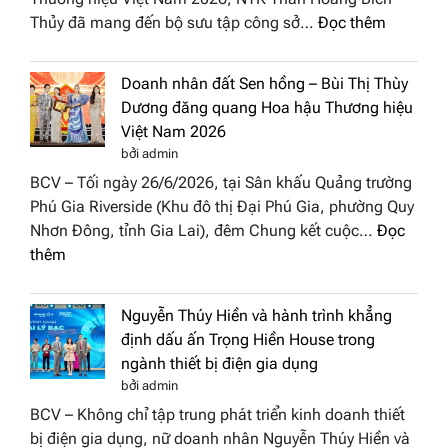
nhấn
2026
:
Thủy đã mang đến bộ sưu tập công sở…
Đọc thêm
nghệ
NTK
thuật
Miss
tại
Doanh nhân đất Sen hồng – Bùi Thị Thùy
Thủy
Hoa
Dương đăng quang Hoa hậu Thương hiệu
cùng
hậu
Việt Nam 2026
BST
Thươn
bởi admin
“Quý
hiệu
BCV – Tối ngày 26/6/2026, tại Sân khấu Quảng trường
cô
Việt
Phú Gia Riverside (Khu đô thị Đại Phú Gia, phường Quy
phố
Nam
Nhơn Đông, tỉnh Gia Lai), đêm Chung kết cuộc…
Đọc
biển”
2026
:
thêm
được
Doanh
vinh
nhân
tại
Nguyễn Thúy Hiền và hành trình khẳng
đất
chung
định dấu ấn Trọng Hiền House trong
Sen
kết
ngành thiết bị điện gia dụng
hồng
Hoa
bởi admin
–
hậu
BCV – Không chỉ tập trung phát triển kinh doanh thiết
Bùi
Thương
bị điện gia dụng, nữ doanh nhân Nguyễn Thúy Hiền và
Thị