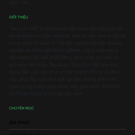
H2Z 1W8
gia
dụng
GIỚI THIỆU
"Báo Chí Việt" là một trang web cung cấp thông tin đa
dạng về các sự kiện chính trị, kinh tế, văn hóa và xã hội
trong nước và quốc tế. Với đội ngũ phóng viên chuyên
nghiệp và nhiều năm kinh nghiệm, trang web mang
đến những bài viết chất lượng, phân tích sâu sắc và
góc nhìn đa chiều. Ngoài ra, "Báo Chí Việt" còn chú
trọng đến việc cập nhật tin tức nhanh chóng và chính
xác, giúp độc giả nắm bắt kịp thời những diễn biến
quan trọng trong cuộc sống. Hãy ghé thăm để không
bỏ lỡ bất kỳ thông tin hấp dẫn nào!
CHUYÊN MỤC
ÂM NHẠC