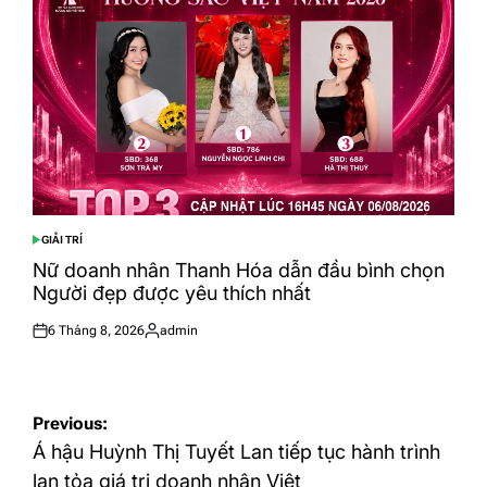
GIẢI TRÍ
POSTED
IN
Nữ doanh nhân Thanh Hóa dẫn đầu bình chọn
Người đẹp được yêu thích nhất
6 Tháng 8, 2026
admin
Posted
Posted
on
by
Điều
Previous:
hướng
Á hậu Huỳnh Thị Tuyết Lan tiếp tục hành trình
bài
lan tỏa giá trị doanh nhân Việt