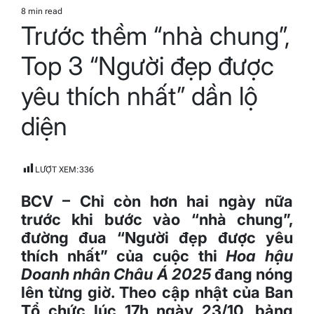
IN
8 min read
Estimated
Trước thềm “nhà chung”,
read
time
Top 3 “Người đẹp được
yêu thích nhất” dần lộ
diện
LƯỢT XEM:
336
BCV – Chỉ còn hơn hai ngày nữa
trước khi bước vào “nhà chung”,
đường đua “Người đẹp được yêu
thích nhất” của cuộc thi
Hoa hậu
Doanh nhân Châu Á 2025
đang nóng
lên từng giờ. Theo cập nhật của Ban
Tổ chức lúc 17h ngày 23/10, bảng