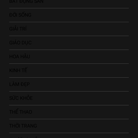
BẤT ĐỘNG SẢN
ĐỜI SỐNG
GIẢI TRÍ
GIÁO DỤC
HOA HẬU
KINH TẾ
LÀM ĐẸP
SỨC KHỎE
THỂ THAO
THỜI TRANG