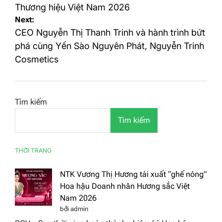
Thương hiệu Việt Nam 2026
viết
Next:
CEO Nguyễn Thị Thanh Trinh và hành trình bứt
phá cùng Yến Sào Nguyên Phát, Nguyễn Trinh
Cosmetics
Tìm kiếm
Tìm kiếm
THỜI TRANG
NTK Vương Thị Hương tái xuất “ghế nóng”
Hoa hậu Doanh nhân Hương sắc Việt
Nam 2026
bởi admin