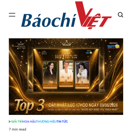
Skip
to
content
Báo
Chí
Việt
GIẢI TRÍ
HOA HẬU
THƯƠNG HIỆU
TIN TỨC
POSTED
IN
7 min read
Estimated