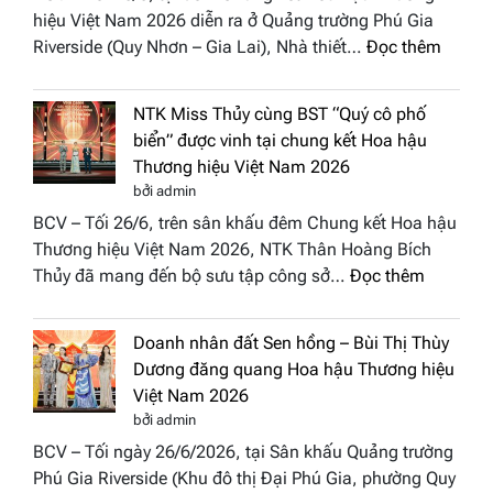
“Đông
2026
hiệu Việt Nam 2026 diễn ra ở Quảng trường Phú Gia
Phương
:
Riverside (Quy Nhơn – Gia Lai), Nhà thiết…
Đọc thêm
Hội
“Dáng
Tụ”
hoa
tại
NTK Miss Thủy cùng BST “Quý cô phố
Tháp
Global
biển” được vinh tại chung kết Hoa hậu
Cổ”
Fashion
Thương hiệu Việt Nam 2026
trở
Week
bởi admin
thành
All
BCV – Tối 26/6, trên sân khấu đêm Chung kết Hoa hậu
điểm
Stars
Thương hiệu Việt Nam 2026, NTK Thân Hoàng Bích
nhấn
2026
:
Thủy đã mang đến bộ sưu tập công sở…
Đọc thêm
nghệ
NTK
thuật
Miss
tại
Doanh nhân đất Sen hồng – Bùi Thị Thùy
Thủy
Hoa
Dương đăng quang Hoa hậu Thương hiệu
cùng
hậu
Việt Nam 2026
BST
Thươn
bởi admin
“Quý
hiệu
BCV – Tối ngày 26/6/2026, tại Sân khấu Quảng trường
cô
Việt
Phú Gia Riverside (Khu đô thị Đại Phú Gia, phường Quy
phố