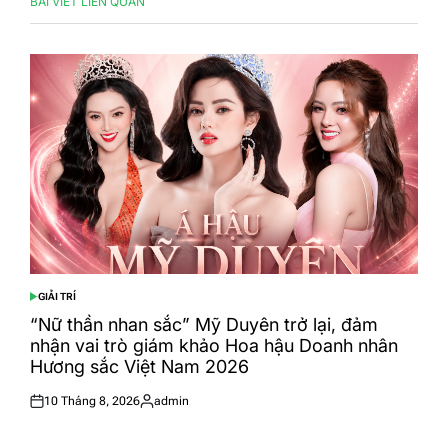
BÀI VIẾT LIÊN QUAN
GIẢI TRÍ
POSTED
IN
“Nữ thần nhan sắc” Mỹ Duyên trở lại, đảm
nhận vai trò giám khảo Hoa hậu Doanh nhân
Hương sắc Việt Nam 2026
10 Tháng 8, 2026
admin
Posted
Posted
on
by