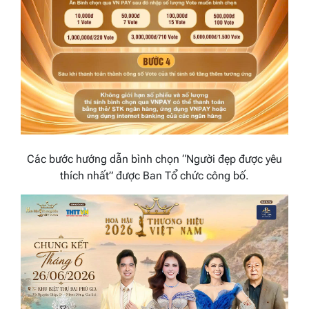
Các bước hướng dẫn bình chọn “Người đẹp được yêu
thích nhất” được Ban Tổ chức công bố.