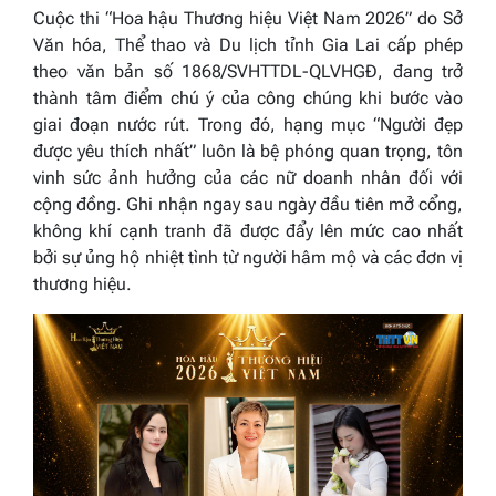
Cuộc thi “Hoa hậu Thương hiệu Việt Nam 2026” do Sở
Văn hóa, Thể thao và Du lịch tỉnh Gia Lai cấp phép
theo văn bản số 1868/SVHTTDL-QLVHGĐ, đang trở
thành tâm điểm chú ý của công chúng khi bước vào
giai đoạn nước rút. Trong đó, hạng mục “Người đẹp
được yêu thích nhất” luôn là bệ phóng quan trọng, tôn
vinh sức ảnh hưởng của các nữ doanh nhân đối với
cộng đồng. Ghi nhận ngay sau ngày đầu tiên mở cổng,
không khí cạnh tranh đã được đẩy lên mức cao nhất
bởi sự ủng hộ nhiệt tình từ người hâm mộ và các đơn vị
thương hiệu.