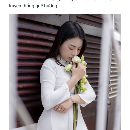
truyền thống quê hương.