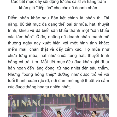
Các tiết mục đầy sôi động từ các ca sĩ và hàng trăm
khán giả “tiếp lửa” cho các nữ doanh nhân
Điểm nhấn khác sau Bán kết chính là phần thi Tài
năng. 08 tiết mục đa dạng thể loại từ múa, hát, thuyết
trình, khiêu vũ đã biến sân khấu thành một “sân khấu
của tâm hồn”. Ở đó, những nữ doanh nhân mạnh mẽ
thường ngày nay xuất hiện với một hình ảnh khác:
mềm mại, chân thật và đầy cảm xúc. Họ múa như
chưa từng múa, hát như chưa từng hát, thuyết trình
bằng cả trái tim. Mỗi tiết mục đều đưa khán giả đi từ
hân hoan đến lắng đọng, từ náo nhiệt đến sâu thẳm.
Những “bông hồng thép” dường như được trở về với
tuổi thanh xuân rực rỡ, nơi đam mê nghệ thuật và cảm
xúc được thăng hoa tự nhiên nhất.