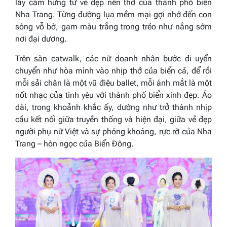
lấy cảm hứng từ vẻ đẹp nên thơ của thành phố biển
Nha Trang. Từng đường lụa mềm mại gợi nhớ đến con
sóng vỗ bờ, gam màu trắng trong trẻo như nắng sớm
nơi đại dương.
Trên sàn catwalk, các nữ doanh nhân bước đi uyển
chuyển như hòa mình vào nhịp thở của biển cả, để rồi
mỗi sải chân là một vũ điệu ballet, mỗi ánh mắt là một
nốt nhạc của tình yêu với thành phố biển xinh đẹp. Áo
dài, trong khoảnh khắc ấy, dường như trở thành nhịp
cầu kết nối giữa truyền thống và hiện đại, giữa vẻ đẹp
người phụ nữ Việt và sự phóng khoáng, rực rỡ của Nha
Trang – hòn ngọc của Biển Đông.