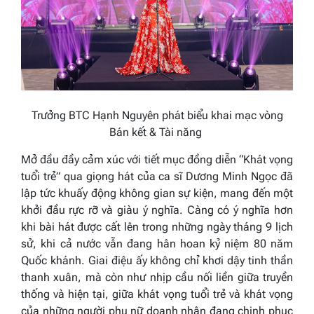
Trưởng BTC Hạnh Nguyên phát biểu khai mạc vòng
Bán kết & Tài năng
Mở đầu đầy cảm xúc với tiết mục đồng diễn “Khát vọng
tuổi trẻ” qua giọng hát của ca sĩ Dương Minh Ngọc đã
lập tức khuấy động không gian sự kiện, mang đến một
khởi đầu rực rỡ và giàu ý nghĩa. Càng có ý nghĩa hơn
khi bài hát được cất lên trong những ngày tháng 9 lịch
sử, khi cả nước vẫn đang hân hoan kỷ niệm 80 năm
Quốc khánh. Giai điệu ấy không chỉ khơi dậy tinh thần
thanh xuân, mà còn như nhịp cầu nối liền giữa truyền
thống và hiện tại, giữa khát vọng tuổi trẻ và khát vọng
của những người phụ nữ doanh nhân đang chinh phục