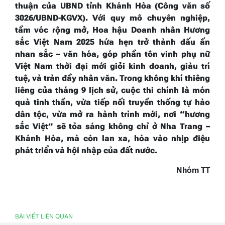
thuận của UBND tỉnh Khánh Hòa (Công văn số
3026/UBND-KGVX). Với quy mô chuyên nghiệp,
tầm vóc rộng mở, Hoa hậu Doanh nhân Hương
sắc Việt Nam 2025 hứa hẹn trở thành dấu ấn
nhan sắc – văn hóa, góp phần tôn vinh phụ nữ
Việt Nam thời đại mới giỏi kinh doanh, giàu trí
tuệ, và tràn đầy nhân văn. Trong không khí thiêng
liêng của tháng 9 lịch sử, cuộc thi chính là món
quà tinh thần, vừa tiếp nối truyền thống tự hào
dân tộc, vừa mở ra hành trình mới, nơi “hương
sắc Việt” sẽ tỏa sáng không chỉ ở Nha Trang –
Khánh Hòa, mà còn lan xa, hòa vào nhịp điệu
phát triển và hội nhập của đất nước.
Nhóm TT
BÀI VIẾT LIÊN QUAN