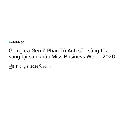
ÂM NHẠC
POSTED
IN
Giọng ca Gen Z Phan Tú Anh sẵn sàng tỏa
sáng tại sân khấu Miss Business World 2026
6 Tháng 8, 2026
admin
Posted
Posted
on
by