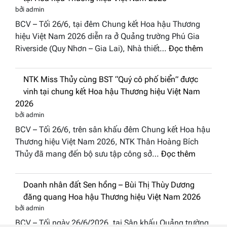
đưa
nghệ thuật tại Hoa hậu Thương hiệu Việt
hồn
Nam 2026
Việt
bởi admin
vào
BCV – Tối 26/6, tại đêm Chung kết Hoa hậu Thương
“Đông
hiệu Việt Nam 2026 diễn ra ở Quảng trường Phú Gia
Phương
:
Riverside (Quy Nhơn – Gia Lai), Nhà thiết…
Đọc thêm
Hội
“Dáng
Tụ”
hoa
tại
NTK Miss Thủy cùng BST “Quý cô phố
Tháp
Global
biển” được vinh tại chung kết Hoa hậu
Cổ”
Fashion
Thương hiệu Việt Nam 2026
trở
Week
bởi admin
thành
All
BCV – Tối 26/6, trên sân khấu đêm Chung kết Hoa hậu
điểm
Stars
Thương hiệu Việt Nam 2026, NTK Thân Hoàng Bích
nhấn
2026
:
Thủy đã mang đến bộ sưu tập công sở…
Đọc thêm
nghệ
NTK
thuật
Miss
tại
Doanh nhân đất Sen hồng – Bùi Thị Thùy
Thủy
Hoa
Dương đăng quang Hoa hậu Thương hiệu
cùng