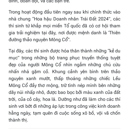
đình, đoàn đội, và các bạn trẻ.
Trong hoạt động đầu tiên ngay sau khi chính thức vào
nhà chung “Hoa hậu Doanh nhân Trái Đất 2024”, các
thí sinh từ khắp mọi miền Tổ quốc đã có cơ hội tham
gia trải nghiệm tại đây, nơi được mệnh danh là ‘Thiên
đường thảo nguyên Mông Cổ”.
Tại đây, các thí sinh được hóa thân thành những “kẻ du
mục” trong những bộ trang phục truyền thống tuyệt
đẹp của người Mông Cổ nhìn ngắm những chú cừu
nhấn nhá gặm cỏ. Khung cảnh yên bình trên thảo
nguyên xanh mướt, thấp thoáng những chiếc Lều
Mông Cổ đầy thơ mộng, trữ tình nép mình bên những
dãy núi nhấp nhô, được bao bọc bởi màu xanh của đất
trời, của cỏ cây, hoa lá. Dường như đã làm cho các thí
sinh vơi bớt đi những áp lực trong công việc kinh doanh
hằng ngày, tạm quên đi cuộc sống xô bồ, vội vã chốn
thành thị.