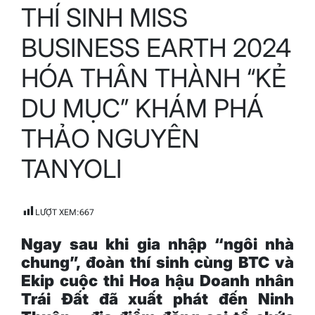
THÍ SINH MISS
read
time
BUSINESS EARTH 2024
HÓA THÂN THÀNH “KẺ
DU MỤC” KHÁM PHÁ
THẢO NGUYÊN
TANYOLI
LƯỢT XEM:
667
Ngay sau khi gia nhập “ngôi nhà
chung”, đoàn thí sinh cùng BTC và
Ekip cuộc thi Hoa hậu Doanh nhân
Trái Đất đã xuất phát đến Ninh