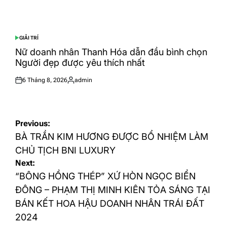
GIẢI TRÍ
POSTED
IN
Nữ doanh nhân Thanh Hóa dẫn đầu bình chọn
Người đẹp được yêu thích nhất
6 Tháng 8, 2026
admin
Posted
Posted
on
by
Điều
Previous:
hướng
BÀ TRẦN KIM HƯƠNG ĐƯỢC BỔ NHIỆM LÀM
bài
CHỦ TỊCH BNI LUXURY
Next:
viết
“BÔNG HỒNG THÉP” XỨ HÒN NGỌC BIỂN
ĐÔNG – PHẠM THỊ MINH KIÊN TỎA SÁNG TẠI
BÁN KẾT HOA HẬU DOANH NHÂN TRÁI ĐẤT
2024