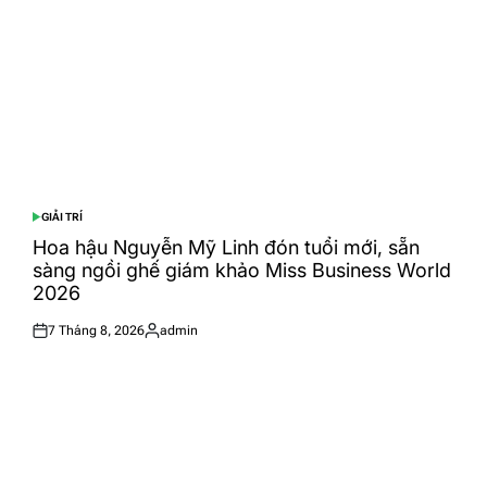
GIẢI TRÍ
POSTED
IN
Hoa hậu Nguyễn Mỹ Linh đón tuổi mới, sẵn
sàng ngồi ghế giám khảo Miss Business World
2026
7 Tháng 8, 2026
admin
Posted
Posted
on
by