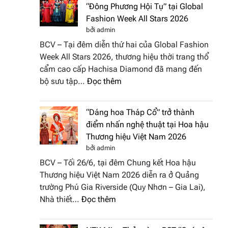
“Đông Phương Hội Tụ” tại Global
Fashion Week All Stars 2026
bởi admin
BCV – Tại đêm diễn thứ hai của Global Fashion
Week All Stars 2026, thương hiệu thời trang thổ
cẩm cao cấp Hachisa Diamond đã mang đến
:
bộ sưu tập…
Đọc thêm
Hachisa
Diamond
“Dáng hoa Tháp Cổ” trở thành
đưa
điểm nhấn nghệ thuật tại Hoa hậu
hồn
Thương hiệu Việt Nam 2026
Việt
bởi admin
vào
BCV – Tối 26/6, tại đêm Chung kết Hoa hậu
“Đông
Thương hiệu Việt Nam 2026 diễn ra ở Quảng
Phương
trường Phú Gia Riverside (Quy Nhơn – Gia Lai),
Hội
:
Nhà thiết…
Đọc thêm
Tụ”
“Dáng
tại
hoa
Global