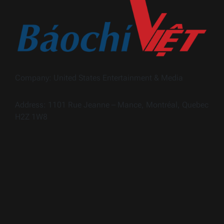
Company: United States Entertainment & Media
Address: 1101 Rue Jeanne – Mance, Montréal, Quebec
H2Z 1W8