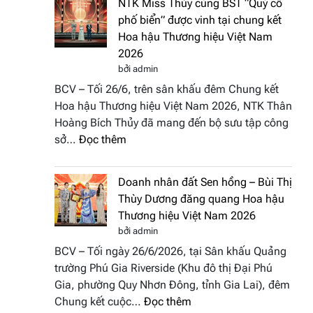
NTK Miss Thủy cùng BST “Quý cô
Tháp
Fashion
phố biển” được vinh tại chung kết
Cổ”
Week
Hoa hậu Thương hiệu Việt Nam
trở
All
2026
thành
Stars
bởi admin
điểm
2026
BCV – Tối 26/6, trên sân khấu đêm Chung kết
nhấn
Hoa hậu Thương hiệu Việt Nam 2026, NTK Thân
nghệ
Hoàng Bích Thủy đã mang đến bộ sưu tập công
thuật
:
sở…
Đọc thêm
tại
NTK
Hoa
Miss
hậu
Doanh nhân đất Sen hồng – Bùi Thị
Thủy
Thương
Thùy Dương đăng quang Hoa hậu
cùng
hiệu
Thương hiệu Việt Nam 2026
BST
Việt
bởi admin
“Quý
Nam
BCV – Tối ngày 26/6/2026, tại Sân khấu Quảng
cô
2026
trường Phú Gia Riverside (Khu đô thị Đại Phú
phố
Gia, phường Quy Nhơn Đông, tỉnh Gia Lai), đêm
biển”
:
Chung kết cuộc…
Đọc thêm
được