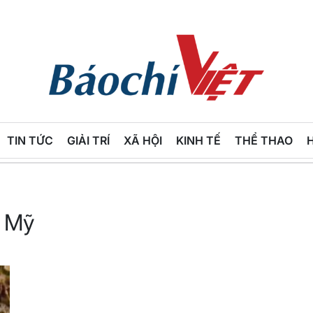
Báo
Chí
TIN TỨC
GIẢI TRÍ
XÃ HỘI
KINH TẾ
THỂ THAO
Việt
c Mỹ