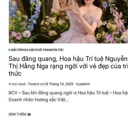
GIẢI TRÍ
HOA HẬU
THỜI TRANG
TIN TỨC
POSTED
IN
Sau đăng quang, Hoa hậu Trí tuệ Nguyễn
Thị Hằng Nga rạng ngời với vẻ đẹp của tr
thức
4 min read
Posted on
18 Tháng 10, 2025
by
admin
Estimated
read
BCV – Sau khi đăng quang ngôi vị Hoa hậu Trí tuệ – Hoa hậ
time
Doanh nhân Hương sắc Việt…
XEM THÊM