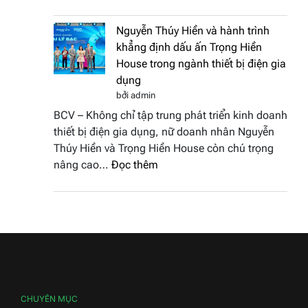
Doanh
vinh
nhân
tại
Nguyễn Thúy Hiền và hành trình
đất
chung
khẳng định dấu ấn Trọng Hiền
Sen
kết
House trong ngành thiết bị điện gia
hồng
Hoa
dụng
–
hậu
bởi admin
Bùi
Thương
BCV – Không chỉ tập trung phát triển kinh doanh
Thị
hiệu
thiết bị điện gia dụng, nữ doanh nhân Nguyễn
Thùy
Việt
Thúy Hiền và Trọng Hiền House còn chú trọng
Dương
Nam
:
nâng cao…
Đọc thêm
đăng
2026
Nguyễn
quang
Thúy
Hoa
Hiền
hậu
và
Thương
hành
hiệu
trình
Việt
khẳng
Nam
định
CHUYÊN MỤC
2026