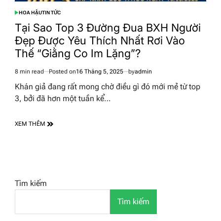
HOA HẬU
TIN TỨC
POSTED
IN
Tại Sao Top 3 Đường Đua BXH Người
Đẹp Được Yêu Thích Nhất Rơi Vào
Thế “Giằng Co Im Lặng”?
8 min read
Posted on
16 Tháng 5, 2025
by
admin
Estimated
read
Khán giả đang rất mong chờ điều gì đó mới mẻ từ top
time
3, bởi đã hơn một tuần kể…
XEM THÊM
Tìm kiếm
Tìm kiếm