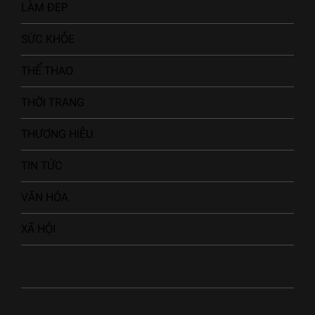
LÀM ĐẸP
SỨC KHỎE
THỂ THAO
THỜI TRANG
THƯƠNG HIỆU
TIN TỨC
VĂN HÓA
XÃ HỘI