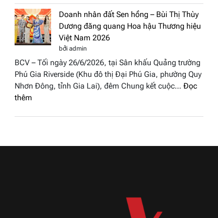
Miss
tại
Doanh nhân đất Sen hồng – Bùi Thị Thùy
Thủy
Hoa
Dương đăng quang Hoa hậu Thương hiệu
cùng
hậu
Việt Nam 2026
BST
Thươn
bởi admin
“Quý
hiệu
BCV – Tối ngày 26/6/2026, tại Sân khấu Quảng trường
cô
Việt
Phú Gia Riverside (Khu đô thị Đại Phú Gia, phường Quy
phố
Nam
Nhơn Đông, tỉnh Gia Lai), đêm Chung kết cuộc…
Đọc
biển”
2026
:
thêm
được
Doanh
vinh
nhân
tại
đất
chung
Sen
kết
hồng
Hoa
–
hậu
Bùi
Thương
Thị
hiệu
Thùy
Việt
Dương
Nam