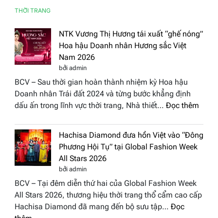
THỜI TRANG
NTK Vương Thị Hương tái xuất “ghế nóng”
Hoa hậu Doanh nhân Hương sắc Việt
Nam 2026
bởi admin
BCV – Sau thời gian hoàn thành nhiệm kỳ Hoa hậu
Doanh nhân Trái đất 2024 và từng bước khẳng định
:
dấu ấn trong lĩnh vực thời trang, Nhà thiết…
Đọc thêm
NTK
Vươn
Hachisa Diamond đưa hồn Việt vào “Đông
Thị
Phương Hội Tụ” tại Global Fashion Week
Hươn
All Stars 2026
tái
bởi admin
xuất
BCV – Tại đêm diễn thứ hai của Global Fashion Week
“ghế
All Stars 2026, thương hiệu thời trang thổ cẩm cao cấp
nóng
Hachisa Diamond đã mang đến bộ sưu tập…
Đọc
Hoa
: