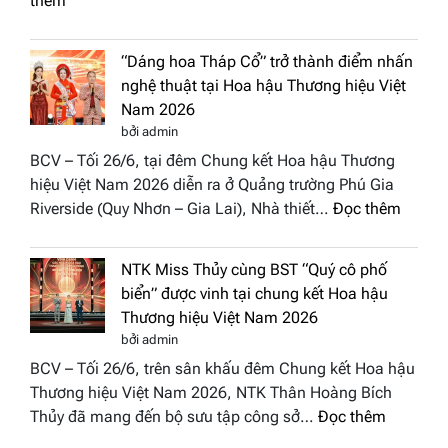
thêm
hậu
Hachisa
Doan
Diamond
nhân
“Dáng hoa Tháp Cổ” trở thành điểm nhấn
đưa
Hươn
nghệ thuật tại Hoa hậu Thương hiệu Việt
hồn
sắc
Nam 2026
Việt
Việt
bởi admin
vào
Nam
BCV – Tối 26/6, tại đêm Chung kết Hoa hậu Thương
“Đông
2026
hiệu Việt Nam 2026 diễn ra ở Quảng trường Phú Gia
Phương
:
Riverside (Quy Nhơn – Gia Lai), Nhà thiết…
Đọc thêm
Hội
“Dáng
Tụ”
hoa
tại
NTK Miss Thủy cùng BST “Quý cô phố
Tháp
Global
biển” được vinh tại chung kết Hoa hậu
Cổ”
Fashion
Thương hiệu Việt Nam 2026
trở
Week
bởi admin
thành
All
BCV – Tối 26/6, trên sân khấu đêm Chung kết Hoa hậu
điểm
Stars
Thương hiệu Việt Nam 2026, NTK Thân Hoàng Bích
nhấn
2026
:
Thủy đã mang đến bộ sưu tập công sở…
Đọc thêm
nghệ
NTK
thuật