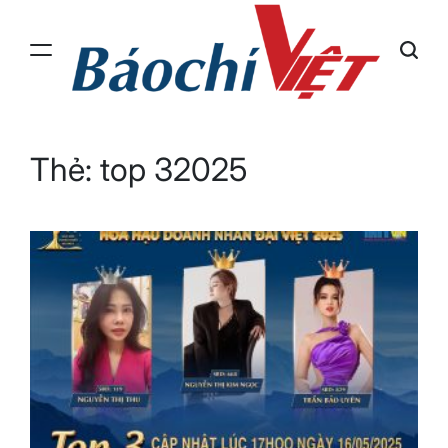
Skip
to
content
Báo
Chí
Việt
Thẻ:
top 32025