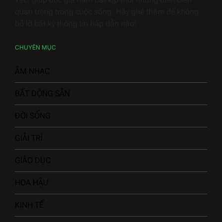
quan trọng trong cuộc sống. Hãy ghé thăm để không
bỏ lỡ bất kỳ thông tin hấp dẫn nào!
CHUYÊN MỤC
ÂM NHẠC
BẤT ĐỘNG SẢN
ĐỜI SỐNG
GIẢI TRÍ
GIÁO DỤC
HOA HẬU
KINH TẾ