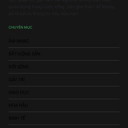
quan trọng trong cuộc sống. Hãy ghé thăm để không
bỏ lỡ bất kỳ thông tin hấp dẫn nào!
CHUYÊN MỤC
ÂM NHẠC
BẤT ĐỘNG SẢN
ĐỜI SỐNG
GIẢI TRÍ
GIÁO DỤC
HOA HẬU
KINH TẾ