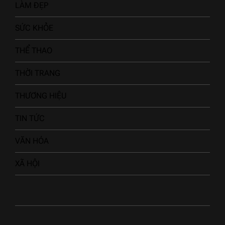
LÀM ĐẸP
SỨC KHỎE
THỂ THAO
THỜI TRANG
THƯƠNG HIỆU
TIN TỨC
VĂN HÓA
XÃ HỘI