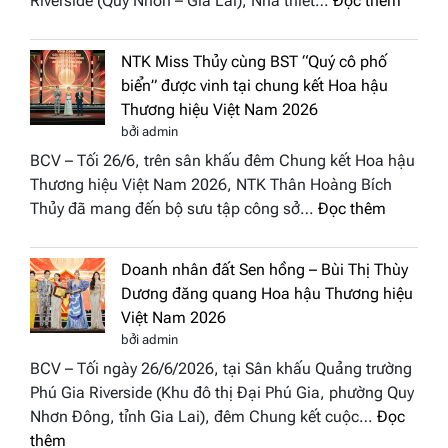
Riverside (Quy Nhơn – Gia Lai), Nhà thiết…
Đọc thêm
Hội
“Dáng
Tụ”
hoa
tại
NTK Miss Thủy cùng BST “Quý cô phố
Tháp
Global
biển” được vinh tại chung kết Hoa hậu
Cổ”
Fashion
Thương hiệu Việt Nam 2026
trở
Week
bởi admin
thành
All
BCV – Tối 26/6, trên sân khấu đêm Chung kết Hoa hậu
điểm
Stars
Thương hiệu Việt Nam 2026, NTK Thân Hoàng Bích
nhấn
2026
:
Thủy đã mang đến bộ sưu tập công sở…
Đọc thêm
nghệ
NTK
thuật
Miss
tại
Doanh nhân đất Sen hồng – Bùi Thị Thùy
Thủy
Hoa
Dương đăng quang Hoa hậu Thương hiệu
cùng
hậu
Việt Nam 2026
BST
Thươn
bởi admin
“Quý
hiệu
BCV – Tối ngày 26/6/2026, tại Sân khấu Quảng trường
cô
Việt
Phú Gia Riverside (Khu đô thị Đại Phú Gia, phường Quy
phố
Nam
Nhơn Đông, tỉnh Gia Lai), đêm Chung kết cuộc…
Đọc
biển”
2026
:
thêm
được