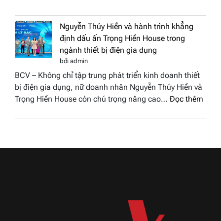
Doanh
vinh
nhân
tại
Nguyễn Thúy Hiền và hành trình khẳng
đất
chung
định dấu ấn Trọng Hiền House trong
Sen
kết
ngành thiết bị điện gia dụng
hồng
Hoa
bởi admin
–
hậu
BCV – Không chỉ tập trung phát triển kinh doanh thiết
Bùi
Thương
bị điện gia dụng, nữ doanh nhân Nguyễn Thúy Hiền và
Thị
hiệu
:
Trọng Hiền House còn chú trọng nâng cao…
Đọc thêm
Thùy
Việt
Nguy
Dương
Nam
Thúy
đăng
2026
Hiền
quang
và
Hoa
hành
hậu
trình
Thương
khẳn
hiệu
định
Việt
dấu
Nam
ấn
2026