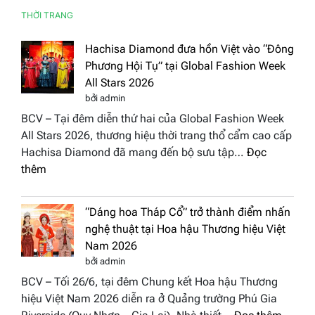
THỜI TRANG
Hachisa Diamond đưa hồn Việt vào “Đông
Phương Hội Tụ” tại Global Fashion Week
All Stars 2026
bởi admin
BCV – Tại đêm diễn thứ hai của Global Fashion Week
All Stars 2026, thương hiệu thời trang thổ cẩm cao cấp
Hachisa Diamond đã mang đến bộ sưu tập…
Đọc
:
thêm
Hachisa
Diamond
“Dáng hoa Tháp Cổ” trở thành điểm nhấn
đưa
nghệ thuật tại Hoa hậu Thương hiệu Việt
hồn
Nam 2026
Việt
bởi admin
vào
BCV – Tối 26/6, tại đêm Chung kết Hoa hậu Thương
“Đông
hiệu Việt Nam 2026 diễn ra ở Quảng trường Phú Gia
Phương
: