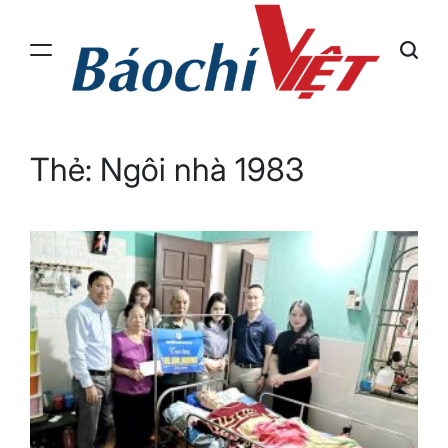
Skip
to
content
Báo
Chí
Việt
Thẻ:
Ngôi nhà 1983