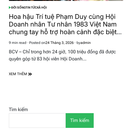
ĐỜI SỐNG
TIN TỨC
XÃ HỘI
POSTED
IN
Hoa hậu Trí tuệ Phạm Duy cùng Hội
Doanh nhân Tư nhân 1983 Việt Nam
chung tay hỗ trợ hoàn cảnh đặc biệt
khó khăn
9 min read
Posted on
24 Tháng 3, 2026
by
admin
Estimated
read
BCV – Chỉ trong hơn 24 giờ, 100 triệu đồng đã được
time
quyên góp từ 83 hội viên Hội Doanh…
XEM THÊM
Tìm kiếm
Tìm kiếm