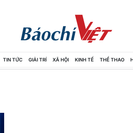
Báo
Chí
TIN TỨC
GIẢI TRÍ
XÃ HỘI
KINH TẾ
THỂ THAO
Việt