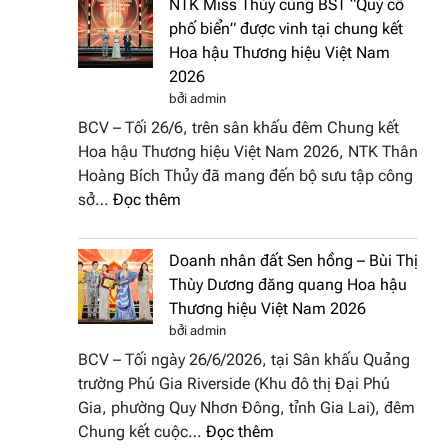
NTK Miss Thủy cùng BST “Quý cô
Tháp
Fashion
phố biển” được vinh tại chung kết
Cổ”
Week
Hoa hậu Thương hiệu Việt Nam
trở
All
2026
thành
Stars
bởi admin
điểm
2026
BCV – Tối 26/6, trên sân khấu đêm Chung kết
nhấn
Hoa hậu Thương hiệu Việt Nam 2026, NTK Thân
nghệ
Hoàng Bích Thủy đã mang đến bộ sưu tập công
thuật
:
sở…
Đọc thêm
tại
NTK
Hoa
Miss
hậu
Doanh nhân đất Sen hồng – Bùi Thị
Thủy
Thương
Thùy Dương đăng quang Hoa hậu
cùng
hiệu
Thương hiệu Việt Nam 2026
BST
Việt
bởi admin
“Quý
Nam
BCV – Tối ngày 26/6/2026, tại Sân khấu Quảng
cô
2026
trường Phú Gia Riverside (Khu đô thị Đại Phú
phố
Gia, phường Quy Nhơn Đông, tỉnh Gia Lai), đêm
biển”
:
Chung kết cuộc…
Đọc thêm
được