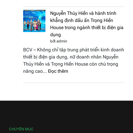
Doanh
vinh
nhân
tại
Nguyễn Thúy Hiền và hành trình
đất
chung
khẳng định dấu ấn Trọng Hiền
Sen
kết
House trong ngành thiết bị điện gia
hồng
Hoa
dụng
–
hậu
bởi admin
Bùi
Thương
BCV – Không chỉ tập trung phát triển kinh doanh
Thị
hiệu
thiết bị điện gia dụng, nữ doanh nhân Nguyễn
Thùy
Việt
Thúy Hiền và Trọng Hiền House còn chú trọng
Dương
Nam
:
nâng cao…
Đọc thêm
đăng
2026
Nguyễn
quang
Thúy
Hoa
Hiền
hậu
và
Thương
hành
hiệu
trình
Việt
khẳng
Nam
định
CHUYÊN MỤC
2026