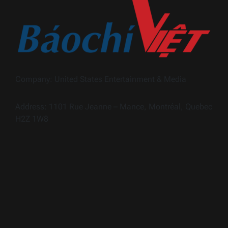
Company: United States Entertainment & Media
Address: 1101 Rue Jeanne – Mance, Montréal, Quebec
H2Z 1W8