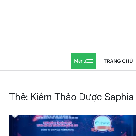
Skip
to
content
Menu
TRANG CHỦ
Thẻ:
Kiềm Thảo Dược Saphia