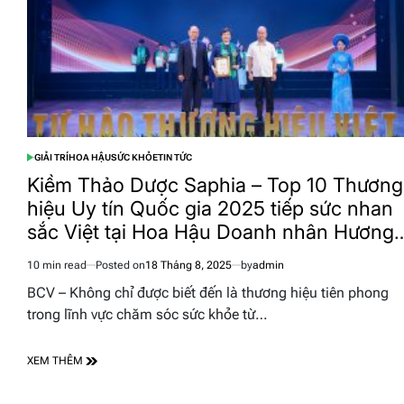
GIẢI TRÍ
HOA HẬU
SỨC KHỎE
TIN TỨC
POSTED
IN
Kiềm Thảo Dược Saphia – Top 10 Thương
hiệu Uy tín Quốc gia 2025 tiếp sức nhan
sắc Việt tại Hoa Hậu Doanh nhân Hương
sắc Việt Nam 2025
10 min read
Posted on
18 Tháng 8, 2025
by
admin
Estimated
read
BCV – Không chỉ được biết đến là thương hiệu tiên phong
time
trong lĩnh vực chăm sóc sức khỏe từ…
XEM THÊM