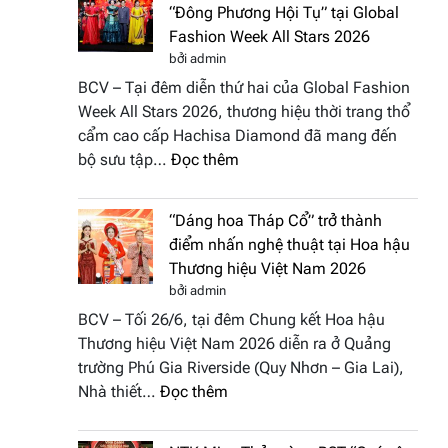
“Đông Phương Hội Tụ” tại Global
Fashion Week All Stars 2026
bởi admin
BCV – Tại đêm diễn thứ hai của Global Fashion
Week All Stars 2026, thương hiệu thời trang thổ
cẩm cao cấp Hachisa Diamond đã mang đến
:
bộ sưu tập…
Đọc thêm
Hachisa
Diamond
“Dáng hoa Tháp Cổ” trở thành
đưa
điểm nhấn nghệ thuật tại Hoa hậu
hồn
Thương hiệu Việt Nam 2026
Việt
bởi admin
vào
BCV – Tối 26/6, tại đêm Chung kết Hoa hậu
“Đông
Thương hiệu Việt Nam 2026 diễn ra ở Quảng
Phương
trường Phú Gia Riverside (Quy Nhơn – Gia Lai),
Hội
:
Nhà thiết…
Đọc thêm
Tụ”
“Dáng
tại
hoa
Global