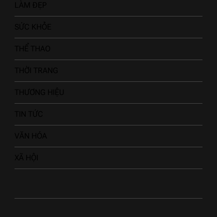
LÀM ĐẸP
SỨC KHỎE
THỂ THAO
THỜI TRANG
THƯƠNG HIỆU
TIN TỨC
VĂN HÓA
XÃ HỘI