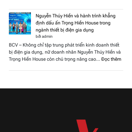
Doanh
vinh
nhân
tại
Nguyễn Thúy Hiền và hành trình khẳng
đất
chung
định dấu ấn Trọng Hiền House trong
Sen
kết
ngành thiết bị điện gia dụng
hồng
Hoa
bởi admin
–
hậu
BCV – Không chỉ tập trung phát triển kinh doanh thiết
Bùi
Thương
bị điện gia dụng, nữ doanh nhân Nguyễn Thúy Hiền và
Thị
hiệu
:
Trọng Hiền House còn chú trọng nâng cao…
Đọc thêm
Thùy
Việt
Nguy
Dương
Nam
Thúy
đăng
2026
Hiền
quang
và
Hoa
hành
hậu
trình
Thương
khẳn
hiệu
định
Việt
dấu
Nam
ấn
2026