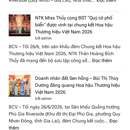
Riverside (Quy Nhơn – Gia Lai), Nhà thiết…
Đọc thêm
Hội
“Dáng
Tụ”
hoa
tại
NTK Miss Thủy cùng BST “Quý cô phố
Tháp
Global
biển” được vinh tại chung kết Hoa hậu
Cổ”
Fashion
Thương hiệu Việt Nam 2026
trở
Week
bởi admin
thành
All
BCV – Tối 26/6, trên sân khấu đêm Chung kết Hoa hậu
điểm
Stars
Thương hiệu Việt Nam 2026, NTK Thân Hoàng Bích
nhấn
2026
:
Thủy đã mang đến bộ sưu tập công sở…
Đọc thêm
nghệ
NTK
thuật
Miss
tại
Doanh nhân đất Sen hồng – Bùi Thị Thùy
Thủy
Hoa
Dương đăng quang Hoa hậu Thương hiệu
cùng
hậu
Việt Nam 2026
BST
Thươn
bởi admin
“Quý
hiệu
BCV – Tối ngày 26/6/2026, tại Sân khấu Quảng trường
cô
Việt
Phú Gia Riverside (Khu đô thị Đại Phú Gia, phường Quy
phố
Nam
Nhơn Đông, tỉnh Gia Lai), đêm Chung kết cuộc…
Đọc
biển”
2026
:
thêm
được