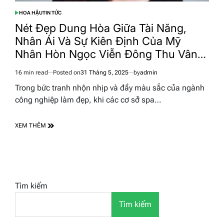
HOA HẬU
TIN TỨC
POSTED
IN
Nét Đẹp Dung Hòa Giữa Tài Năng,
Nhân Ái Và Sự Kiên Định Của Mỹ
Nhân Hòn Ngọc Viễn Đông Thu Vân
Phạm
16 min read
Posted on
31 Tháng 5, 2025
by
admin
Estimated
read
Trong bức tranh nhộn nhịp và đầy màu sắc của ngành
time
công nghiệp làm đẹp, khi các cơ sở spa…
XEM THÊM
Tìm kiếm
Tìm kiếm