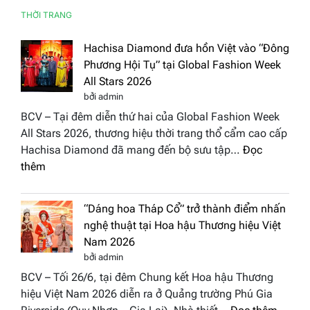
THỜI TRANG
Hachisa Diamond đưa hồn Việt vào “Đông
Phương Hội Tụ” tại Global Fashion Week
All Stars 2026
bởi admin
BCV – Tại đêm diễn thứ hai của Global Fashion Week
All Stars 2026, thương hiệu thời trang thổ cẩm cao cấp
Hachisa Diamond đã mang đến bộ sưu tập…
Đọc
:
thêm
Hachisa
Diamond
“Dáng hoa Tháp Cổ” trở thành điểm nhấn
đưa
nghệ thuật tại Hoa hậu Thương hiệu Việt
hồn
Nam 2026
Việt
bởi admin
vào
BCV – Tối 26/6, tại đêm Chung kết Hoa hậu Thương
“Đông
hiệu Việt Nam 2026 diễn ra ở Quảng trường Phú Gia
Phương
: