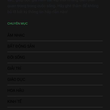
quan trọng trong cuộc sống. Hãy ghé thăm để không
bỏ lỡ bất kỳ thông tin hấp dẫn nào!
CHUYÊN MỤC
ÂM NHẠC
BẤT ĐỘNG SẢN
ĐỜI SỐNG
GIẢI TRÍ
GIÁO DỤC
HOA HẬU
KINH TẾ