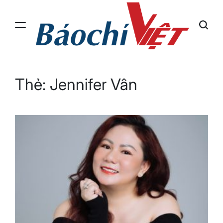
Skip
to
content
Báo
Chí
Việt
Thẻ:
Jennifer Vân