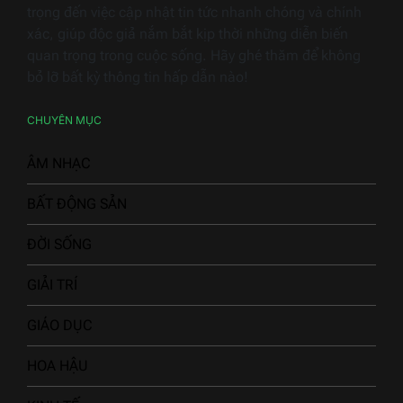
trọng đến việc cập nhật tin tức nhanh chóng và chính
xác, giúp độc giả nắm bắt kịp thời những diễn biến
quan trọng trong cuộc sống. Hãy ghé thăm để không
bỏ lỡ bất kỳ thông tin hấp dẫn nào!
CHUYÊN MỤC
ÂM NHẠC
BẤT ĐỘNG SẢN
ĐỜI SỐNG
GIẢI TRÍ
GIÁO DỤC
HOA HẬU