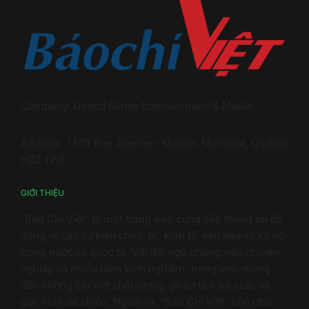
dấu
Nam
ấn
2026
Trọn
Hiền
Hous
trong
ngàn
Company: United States Entertainment & Media
thiết
bị
Address: 1101 Rue Jeanne – Mance, Montréal, Quebec
điện
H2Z 1W8
gia
dụng
GIỚI THIỆU
"Báo Chí Việt" là một trang web cung cấp thông tin đa
dạng về các sự kiện chính trị, kinh tế, văn hóa và xã hội
trong nước và quốc tế. Với đội ngũ phóng viên chuyên
nghiệp và nhiều năm kinh nghiệm, trang web mang
đến những bài viết chất lượng, phân tích sâu sắc và
góc nhìn đa chiều. Ngoài ra, "Báo Chí Việt" còn chú