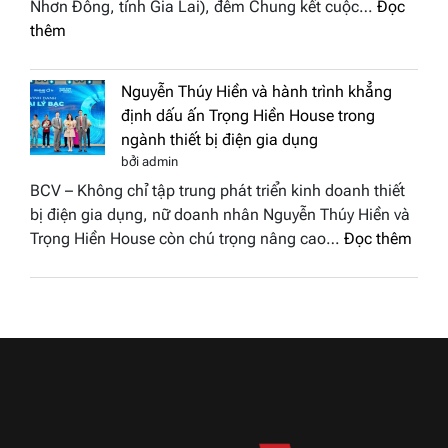
Nhơn Đông, tỉnh Gia Lai), đêm Chung kết cuộc…
Đọc
biển”
2026
:
thêm
được
Doanh
vinh
nhân
tại
Nguyễn Thúy Hiền và hành trình khẳng
đất
chung
định dấu ấn Trọng Hiền House trong
Sen
kết
ngành thiết bị điện gia dụng
hồng
Hoa
bởi admin
–
hậu
BCV – Không chỉ tập trung phát triển kinh doanh thiết
Bùi
Thương
bị điện gia dụng, nữ doanh nhân Nguyễn Thúy Hiền và
Thị
hiệu
:
Trọng Hiền House còn chú trọng nâng cao…
Đọc thêm
Thùy
Việt
Nguy
Dương
Nam
Thúy
đăng
2026
Hiền
quang
và
Hoa
hành
hậu
trình
Thương
khẳn
hiệu
định
Việt