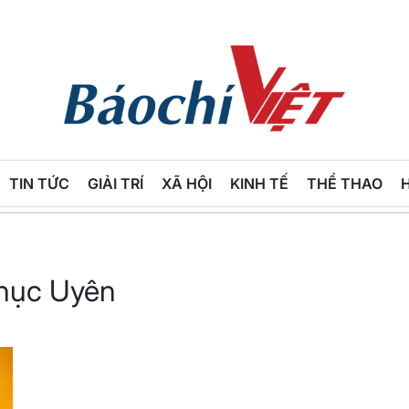
Báo
Chí
TIN TỨC
GIẢI TRÍ
XÃ HỘI
KINH TẾ
THỂ THAO
Việt
Thục Uyên