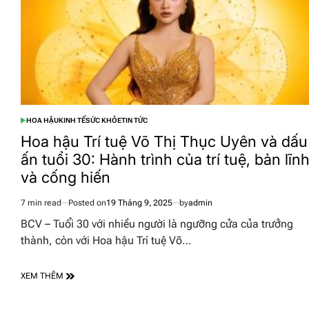
HOA HẬU
KINH TẾ
SỨC KHỎE
TIN TỨC
POSTED
IN
Hoa hậu Trí tuệ Võ Thị Thục Uyên và dấu
ấn tuổi 30: Hành trình của trí tuệ, bản lĩn
và cống hiến
7 min read
Posted on
19 Tháng 9, 2025
by
admin
Estimated
read
BCV – Tuổi 30 với nhiều người là ngưỡng cửa của trưởng
time
thành, còn với Hoa hậu Trí tuệ Võ…
XEM THÊM