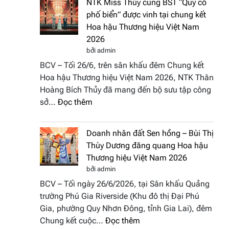
NTK Miss Thủy cùng BST “Quý cô
Tháp
Fashion
phố biển” được vinh tại chung kết
Cổ”
Week
Hoa hậu Thương hiệu Việt Nam
trở
All
2026
thành
Stars
bởi admin
điểm
2026
BCV – Tối 26/6, trên sân khấu đêm Chung kết
nhấn
Hoa hậu Thương hiệu Việt Nam 2026, NTK Thân
nghệ
Hoàng Bích Thủy đã mang đến bộ sưu tập công
thuật
:
sở…
Đọc thêm
tại
NTK
Hoa
Miss
hậu
Doanh nhân đất Sen hồng – Bùi Thị
Thủy
Thương
Thùy Dương đăng quang Hoa hậu
cùng
hiệu
Thương hiệu Việt Nam 2026
BST
Việt
bởi admin
“Quý
Nam
BCV – Tối ngày 26/6/2026, tại Sân khấu Quảng
cô
2026
trường Phú Gia Riverside (Khu đô thị Đại Phú
phố
Gia, phường Quy Nhơn Đông, tỉnh Gia Lai), đêm
biển”
:
Chung kết cuộc…
Đọc thêm
được