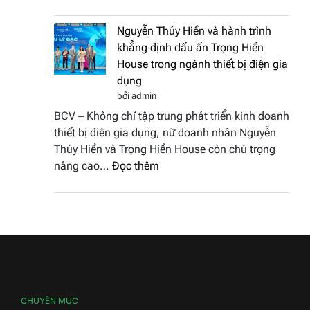
Doanh
vinh
nhân
tại
Nguyễn Thúy Hiền và hành trình
đất
chung
khẳng định dấu ấn Trọng Hiền
Sen
kết
House trong ngành thiết bị điện gia
hồng
Hoa
dụng
–
hậu
bởi admin
Bùi
Thương
BCV – Không chỉ tập trung phát triển kinh doanh
Thị
hiệu
thiết bị điện gia dụng, nữ doanh nhân Nguyễn
Thùy
Việt
Thúy Hiền và Trọng Hiền House còn chú trọng
Dương
Nam
:
nâng cao…
Đọc thêm
đăng
2026
Nguyễn
quang
Thúy
Hoa
Hiền
hậu
và
Thương
hành
hiệu
trình
Việt
khẳng
Nam
định
CHUYÊN MỤC
2026