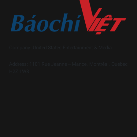
Company: United States Entertainment & Media
Address: 1101 Rue Jeanne – Mance, Montréal, Quebec
H2Z 1W8