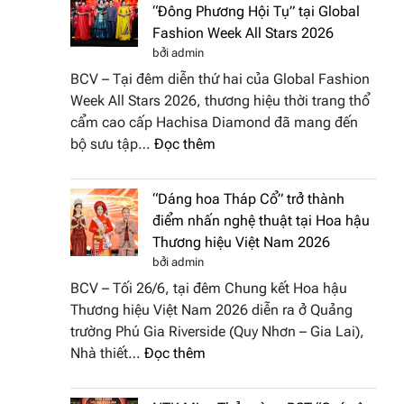
“Đông Phương Hội Tụ” tại Global
Fashion Week All Stars 2026
bởi admin
BCV – Tại đêm diễn thứ hai của Global Fashion
Week All Stars 2026, thương hiệu thời trang thổ
cẩm cao cấp Hachisa Diamond đã mang đến
:
bộ sưu tập…
Đọc thêm
Hachisa
Diamond
“Dáng hoa Tháp Cổ” trở thành
đưa
điểm nhấn nghệ thuật tại Hoa hậu
hồn
Thương hiệu Việt Nam 2026
Việt
bởi admin
vào
BCV – Tối 26/6, tại đêm Chung kết Hoa hậu
“Đông
Thương hiệu Việt Nam 2026 diễn ra ở Quảng
Phương
trường Phú Gia Riverside (Quy Nhơn – Gia Lai),
Hội
:
Nhà thiết…
Đọc thêm
Tụ”
“Dáng
tại
hoa
Global