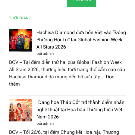
THỜI TRANG
Hachisa Diamond đưa hồn Việt vào “Đông
Phương Hội Tụ” tại Global Fashion Week
All Stars 2026
bởi admin
BCV – Tại đêm diễn thứ hai của Global Fashion Week
All Stars 2026, thương hiệu thời trang thổ cẩm cao cấp
Hachisa Diamond đã mang đến bộ sưu tập…
Đọc
:
thêm
Hachisa
Diamond
“Dáng hoa Tháp Cổ” trở thành điểm nhấn
đưa
nghệ thuật tại Hoa hậu Thương hiệu Việt
hồn
Nam 2026
Việt
bởi admin
vào
BCV – Tối 26/6, tại đêm Chung kết Hoa hậu Thương
“Đông