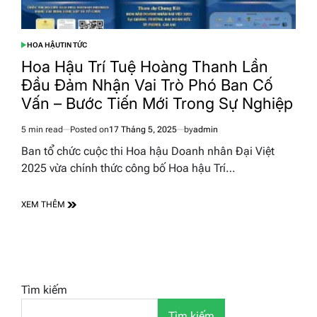
HOA HẬU
TIN TỨC
POSTED
IN
Hoa Hậu Trí Tuệ Hoàng Thanh Lần
Đầu Đảm Nhận Vai Trò Phó Ban Cố
Vấn – Bước Tiến Mới Trong Sự Nghiệp
5 min read
Posted on
17 Tháng 5, 2025
by
admin
Estimated
read
Ban tổ chức cuộc thi Hoa hậu Doanh nhân Đại Việt
time
2025 vừa chính thức công bố Hoa hậu Trí…
XEM THÊM
Tìm kiếm
Tìm kiếm