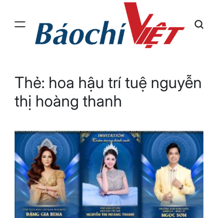
Skip
to
content
Báo
Chí
Việt
Thẻ:
hoa hậu trí tuệ nguyễn
thị hoàng thanh