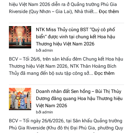
hiệu Việt Nam 2026 diễn ra ở Quảng trường Phú Gia
Phương
:
Riverside (Quy Nhơn – Gia Lai), Nhà thiết…
Đọc thêm
Hội
“Dáng
Tụ”
hoa
tại
NTK Miss Thủy cùng BST “Quý cô phố
Tháp
Global
biển” được vinh tại chung kết Hoa hậu
Cổ”
Fashion
Thương hiệu Việt Nam 2026
trở
Week
bởi admin
thành
All
BCV – Tối 26/6, trên sân khấu đêm Chung kết Hoa hậu
điểm
Stars
Thương hiệu Việt Nam 2026, NTK Thân Hoàng Bích
nhấn
2026
:
Thủy đã mang đến bộ sưu tập công sở…
Đọc thêm
nghệ
NTK
thuật
Miss
tại
Doanh nhân đất Sen hồng – Bùi Thị Thùy
Thủy
Hoa
Dương đăng quang Hoa hậu Thương hiệu
cùng
hậu
Việt Nam 2026
BST
Thươn
bởi admin
“Quý
hiệu
BCV – Tối ngày 26/6/2026, tại Sân khấu Quảng trường
cô
Việt
Phú Gia Riverside (Khu đô thị Đại Phú Gia, phường Quy
phố
Nam