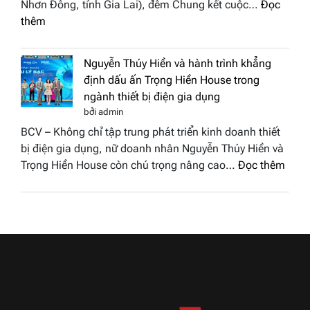
Nhơn Đông, tỉnh Gia Lai), đêm Chung kết cuộc…
Đọc
biển”
2026
:
thêm
được
Doanh
vinh
nhân
tại
Nguyễn Thúy Hiền và hành trình khẳng
đất
chung
định dấu ấn Trọng Hiền House trong
Sen
kết
ngành thiết bị điện gia dụng
hồng
Hoa
bởi admin
–
hậu
BCV – Không chỉ tập trung phát triển kinh doanh thiết
Bùi
Thương
bị điện gia dụng, nữ doanh nhân Nguyễn Thúy Hiền và
Thị
hiệu
:
Trọng Hiền House còn chú trọng nâng cao…
Đọc thêm
Thùy
Việt
Nguy
Dương
Nam
Thúy
đăng
2026
Hiền
quang
và
Hoa
hành
hậu
trình
Thương
khẳn
hiệu
định
Việt