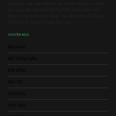
trọng đến việc cập nhật tin tức nhanh chóng và chính
xác, giúp độc giả nắm bắt kịp thời những diễn biến
quan trọng trong cuộc sống. Hãy ghé thăm để không
bỏ lỡ bất kỳ thông tin hấp dẫn nào!
CHUYÊN MỤC
ÂM NHẠC
BẤT ĐỘNG SẢN
ĐỜI SỐNG
GIẢI TRÍ
GIÁO DỤC
HOA HẬU