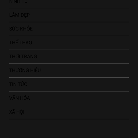
KINH TẾ
LÀM ĐẸP
SỨC KHỎE
THỂ THAO
THỜI TRANG
THƯƠNG HIỆU
TIN TỨC
VĂN HÓA
XÃ HỘI