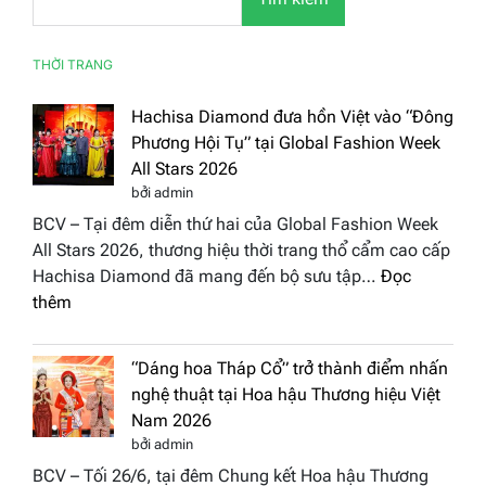
THỜI TRANG
Hachisa Diamond đưa hồn Việt vào “Đông
Phương Hội Tụ” tại Global Fashion Week
All Stars 2026
bởi admin
BCV – Tại đêm diễn thứ hai của Global Fashion Week
All Stars 2026, thương hiệu thời trang thổ cẩm cao cấp
Hachisa Diamond đã mang đến bộ sưu tập…
Đọc
:
thêm
Hachisa
Diamond
“Dáng hoa Tháp Cổ” trở thành điểm nhấn
đưa
nghệ thuật tại Hoa hậu Thương hiệu Việt
hồn
Nam 2026
Việt
bởi admin
vào
BCV – Tối 26/6, tại đêm Chung kết Hoa hậu Thương
“Đông