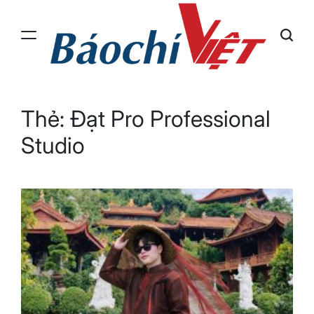
Skip
to
content
Báo
Chí
Việt
Thẻ:
Đạt Pro Professional
Studio