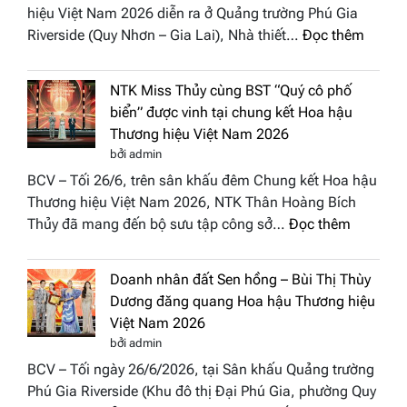
hiệu Việt Nam 2026 diễn ra ở Quảng trường Phú Gia
Phương
:
Riverside (Quy Nhơn – Gia Lai), Nhà thiết…
Đọc thêm
Hội
“Dáng
Tụ”
hoa
tại
NTK Miss Thủy cùng BST “Quý cô phố
Tháp
Global
biển” được vinh tại chung kết Hoa hậu
Cổ”
Fashion
Thương hiệu Việt Nam 2026
trở
Week
bởi admin
thành
All
BCV – Tối 26/6, trên sân khấu đêm Chung kết Hoa hậu
điểm
Stars
Thương hiệu Việt Nam 2026, NTK Thân Hoàng Bích
nhấn
2026
:
Thủy đã mang đến bộ sưu tập công sở…
Đọc thêm
nghệ
NTK
thuật
Miss
tại
Doanh nhân đất Sen hồng – Bùi Thị Thùy
Thủy
Hoa
Dương đăng quang Hoa hậu Thương hiệu
cùng
hậu
Việt Nam 2026
BST
Thươn
bởi admin
“Quý
hiệu
BCV – Tối ngày 26/6/2026, tại Sân khấu Quảng trường
cô
Việt
Phú Gia Riverside (Khu đô thị Đại Phú Gia, phường Quy
phố
Nam