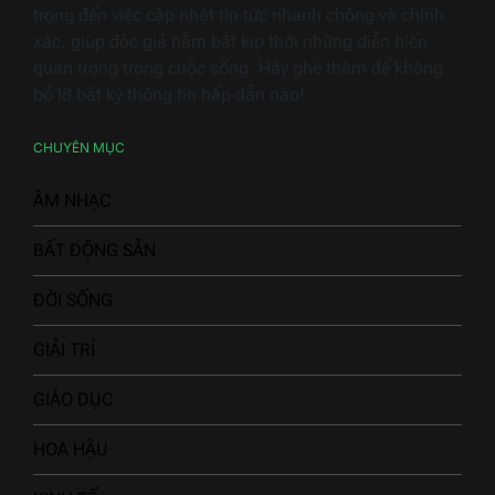
trọng đến việc cập nhật tin tức nhanh chóng và chính
xác, giúp độc giả nắm bắt kịp thời những diễn biến
quan trọng trong cuộc sống. Hãy ghé thăm để không
bỏ lỡ bất kỳ thông tin hấp dẫn nào!
CHUYÊN MỤC
ÂM NHẠC
BẤT ĐỘNG SẢN
ĐỜI SỐNG
GIẢI TRÍ
GIÁO DỤC
HOA HẬU