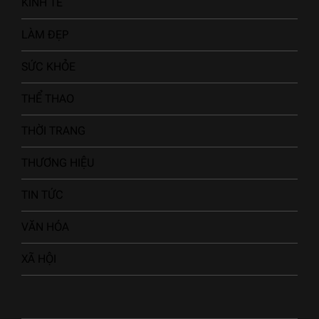
KINH TẾ
LÀM ĐẸP
SỨC KHỎE
THỂ THAO
THỜI TRANG
THƯƠNG HIỆU
TIN TỨC
VĂN HÓA
XÃ HỘI