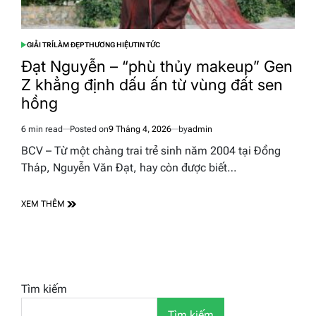
GIẢI TRÍ
LÀM ĐẸP
THƯƠNG HIỆU
TIN TỨC
POSTED
IN
Đạt Nguyễn – “phù thủy makeup” Gen
Z khẳng định dấu ấn từ vùng đất sen
hồng
6 min read
Posted on
9 Tháng 4, 2026
by
admin
Estimated
read
BCV – Từ một chàng trai trẻ sinh năm 2004 tại Đồng
time
Tháp, Nguyễn Văn Đạt, hay còn được biết…
XEM THÊM
Tìm kiếm
Tìm kiếm