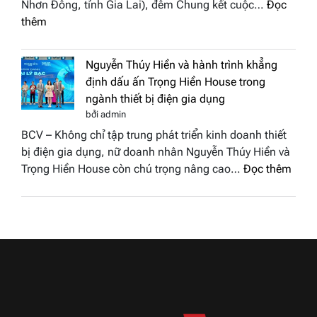
Nhơn Đông, tỉnh Gia Lai), đêm Chung kết cuộc…
Đọc
biển”
2026
:
thêm
được
Doanh
vinh
nhân
tại
Nguyễn Thúy Hiền và hành trình khẳng
đất
chung
định dấu ấn Trọng Hiền House trong
Sen
kết
ngành thiết bị điện gia dụng
hồng
Hoa
bởi admin
–
hậu
BCV – Không chỉ tập trung phát triển kinh doanh thiết
Bùi
Thương
bị điện gia dụng, nữ doanh nhân Nguyễn Thúy Hiền và
Thị
hiệu
:
Trọng Hiền House còn chú trọng nâng cao…
Đọc thêm
Thùy
Việt
Nguy
Dương
Nam
Thúy
đăng
2026
Hiền
quang
và
Hoa
hành
hậu
trình
Thương
khẳn
hiệu
định
Việt