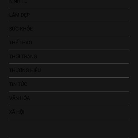
KINH TẾ
LÀM ĐẸP
SỨC KHỎE
THỂ THAO
THỜI TRANG
THƯƠNG HIỆU
TIN TỨC
VĂN HÓA
XÃ HỘI