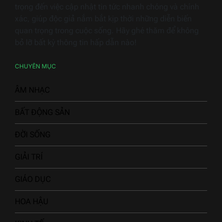
trọng đến việc cập nhật tin tức nhanh chóng và chính
xác, giúp độc giả nắm bắt kịp thời những diễn biến
quan trọng trong cuộc sống. Hãy ghé thăm để không
bỏ lỡ bất kỳ thông tin hấp dẫn nào!
CHUYÊN MỤC
ÂM NHẠC
BẤT ĐỘNG SẢN
ĐỜI SỐNG
GIẢI TRÍ
GIÁO DỤC
HOA HẬU