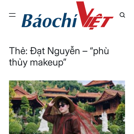
Skip
to
content
Báo
Chí
Việt
Thẻ:
Đạt Nguyễn – “phù
thủy makeup”