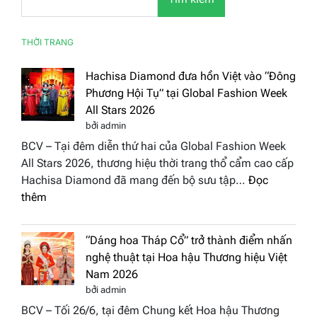
THỜI TRANG
Hachisa Diamond đưa hồn Việt vào “Đông
Phương Hội Tụ” tại Global Fashion Week
All Stars 2026
bởi admin
BCV – Tại đêm diễn thứ hai của Global Fashion Week
All Stars 2026, thương hiệu thời trang thổ cẩm cao cấp
Hachisa Diamond đã mang đến bộ sưu tập…
Đọc
:
thêm
Hachisa
Diamond
“Dáng hoa Tháp Cổ” trở thành điểm nhấn
đưa
nghệ thuật tại Hoa hậu Thương hiệu Việt
hồn
Nam 2026
Việt
bởi admin
vào
BCV – Tối 26/6, tại đêm Chung kết Hoa hậu Thương
“Đông