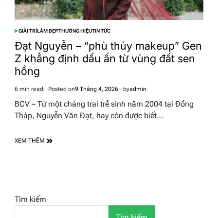
GIẢI TRÍ
LÀM ĐẸP
THƯƠNG HIỆU
TIN TỨC
POSTED
IN
Đạt Nguyễn – “phù thủy makeup” Gen
Z khẳng định dấu ấn từ vùng đất sen
hồng
6 min read
Posted on
9 Tháng 4, 2026
by
admin
Estimated
read
BCV – Từ một chàng trai trẻ sinh năm 2004 tại Đồng
time
Tháp, Nguyễn Văn Đạt, hay còn được biết…
XEM THÊM
Tìm kiếm
Tìm kiếm