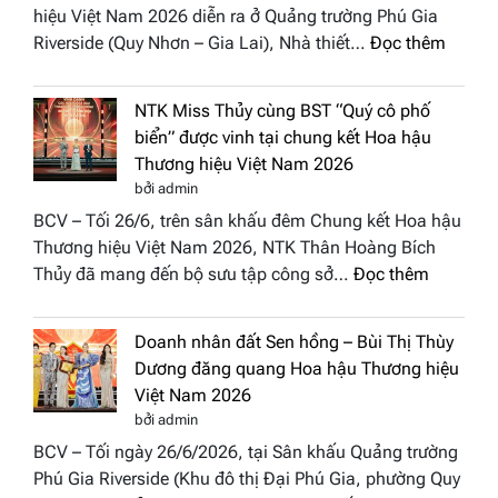
hiệu Việt Nam 2026 diễn ra ở Quảng trường Phú Gia
Phương
:
Riverside (Quy Nhơn – Gia Lai), Nhà thiết…
Đọc thêm
Hội
“Dáng
Tụ”
hoa
tại
NTK Miss Thủy cùng BST “Quý cô phố
Tháp
Global
biển” được vinh tại chung kết Hoa hậu
Cổ”
Fashion
Thương hiệu Việt Nam 2026
trở
Week
bởi admin
thành
All
BCV – Tối 26/6, trên sân khấu đêm Chung kết Hoa hậu
điểm
Stars
Thương hiệu Việt Nam 2026, NTK Thân Hoàng Bích
nhấn
2026
:
Thủy đã mang đến bộ sưu tập công sở…
Đọc thêm
nghệ
NTK
thuật
Miss
tại
Doanh nhân đất Sen hồng – Bùi Thị Thùy
Thủy
Hoa
Dương đăng quang Hoa hậu Thương hiệu
cùng
hậu
Việt Nam 2026
BST
Thươn
bởi admin
“Quý
hiệu
BCV – Tối ngày 26/6/2026, tại Sân khấu Quảng trường
cô
Việt
Phú Gia Riverside (Khu đô thị Đại Phú Gia, phường Quy
phố
Nam