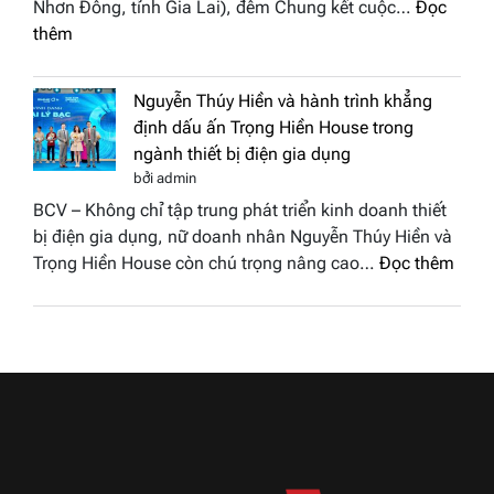
Nhơn Đông, tỉnh Gia Lai), đêm Chung kết cuộc…
Đọc
biển”
2026
:
thêm
được
Doanh
vinh
nhân
tại
Nguyễn Thúy Hiền và hành trình khẳng
đất
chung
định dấu ấn Trọng Hiền House trong
Sen
kết
ngành thiết bị điện gia dụng
hồng
Hoa
bởi admin
–
hậu
BCV – Không chỉ tập trung phát triển kinh doanh thiết
Bùi
Thương
bị điện gia dụng, nữ doanh nhân Nguyễn Thúy Hiền và
Thị
hiệu
:
Trọng Hiền House còn chú trọng nâng cao…
Đọc thêm
Thùy
Việt
Nguy
Dương
Nam
Thúy
đăng
2026
Hiền
quang
và
Hoa
hành
hậu
trình
Thương
khẳn
hiệu
định
Việt