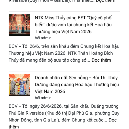
Riverside (Quy Nhơn – Gia Lai), Nhà thiết…
Đọc thêm
Hội
“Dáng
Tụ”
hoa
tại
NTK Miss Thủy cùng BST “Quý cô phố
Tháp
Global
biển” được vinh tại chung kết Hoa hậu
Cổ”
Fashion
Thương hiệu Việt Nam 2026
trở
Week
bởi admin
thành
All
BCV – Tối 26/6, trên sân khấu đêm Chung kết Hoa hậu
điểm
Stars
Thương hiệu Việt Nam 2026, NTK Thân Hoàng Bích
nhấn
2026
:
Thủy đã mang đến bộ sưu tập công sở…
Đọc thêm
nghệ
NTK
thuật
Miss
tại
Doanh nhân đất Sen hồng – Bùi Thị Thùy
Thủy
Hoa
Dương đăng quang Hoa hậu Thương hiệu
cùng
hậu
Việt Nam 2026
BST
Thươn
bởi admin
“Quý
hiệu
BCV – Tối ngày 26/6/2026, tại Sân khấu Quảng trường
cô
Việt
Phú Gia Riverside (Khu đô thị Đại Phú Gia, phường Quy
phố
Nam
Nhơn Đông, tỉnh Gia Lai), đêm Chung kết cuộc…
Đọc
biển”
2026
:
thêm
được