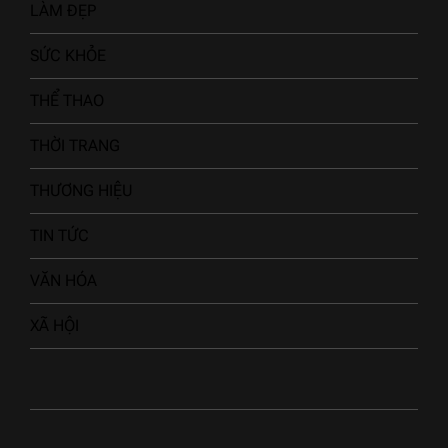
LÀM ĐẸP
SỨC KHỎE
THỂ THAO
THỜI TRANG
THƯƠNG HIỆU
TIN TỨC
VĂN HÓA
XÃ HỘI