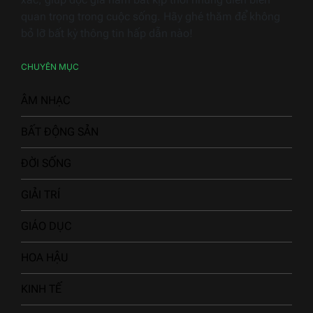
quan trọng trong cuộc sống. Hãy ghé thăm để không
bỏ lỡ bất kỳ thông tin hấp dẫn nào!
CHUYÊN MỤC
ÂM NHẠC
BẤT ĐỘNG SẢN
ĐỜI SỐNG
GIẢI TRÍ
GIÁO DỤC
HOA HẬU
KINH TẾ