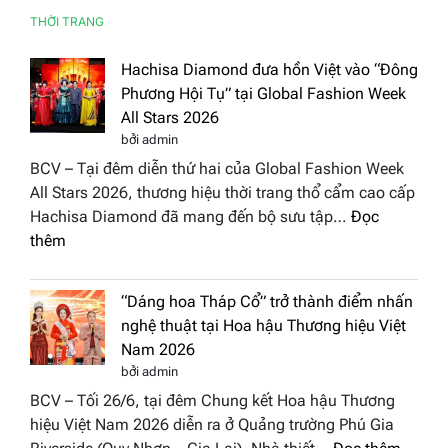
THỜI TRANG
Hachisa Diamond đưa hồn Việt vào “Đông
Phương Hội Tụ” tại Global Fashion Week
All Stars 2026
bởi admin
BCV – Tại đêm diễn thứ hai của Global Fashion Week
All Stars 2026, thương hiệu thời trang thổ cẩm cao cấp
Hachisa Diamond đã mang đến bộ sưu tập…
Đọc
:
thêm
Hachisa
Diamond
“Dáng hoa Tháp Cổ” trở thành điểm nhấn
đưa
nghệ thuật tại Hoa hậu Thương hiệu Việt
hồn
Nam 2026
Việt
bởi admin
vào
BCV – Tối 26/6, tại đêm Chung kết Hoa hậu Thương
“Đông
hiệu Việt Nam 2026 diễn ra ở Quảng trường Phú Gia
Phương
: