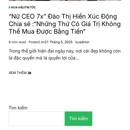
HOA HẬU
TIN TỨC
POSTED
IN
“Nữ CEO 7x” Đào Thị Hiển Xúc Động
Chia sẻ :“Những Thứ Có Giá Trị Không
Thể Mua Được Bằng Tiền”
8 min read
Posted on
21 Tháng 5, 2025
by
admin
Estimated
read
Trong thế giới hiện đại ngày nay, nơi cái đẹp không còn
time
là đặc quyền mà là quyền lợi của…
XEM THÊM
Tìm kiếm
Tìm kiếm