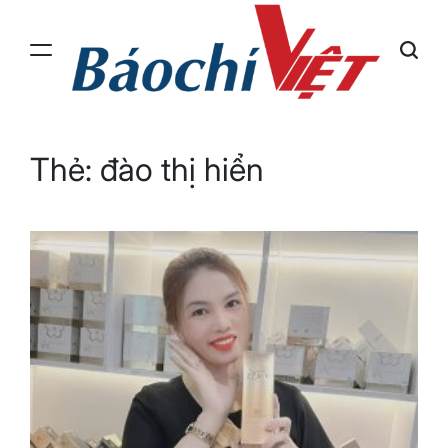
Skip
to
content
Báo
Chí
Việt
Thẻ:
đào thị hiển