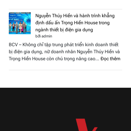
Doanh
vinh
nhân
tại
Nguyễn Thúy Hiền và hành trình khẳng
đất
chung
định dấu ấn Trọng Hiền House trong
Sen
kết
ngành thiết bị điện gia dụng
hồng
Hoa
bởi admin
–
hậu
BCV – Không chỉ tập trung phát triển kinh doanh thiết
Bùi
Thương
bị điện gia dụng, nữ doanh nhân Nguyễn Thúy Hiền và
Thị
hiệu
:
Trọng Hiền House còn chú trọng nâng cao…
Đọc thêm
Thùy
Việt
Nguy
Dương
Nam
Thúy
đăng
2026
Hiền
quang
và
Hoa
hành
hậu
trình
Thương
khẳn
hiệu
định
Việt
dấu
Nam
ấn
2026